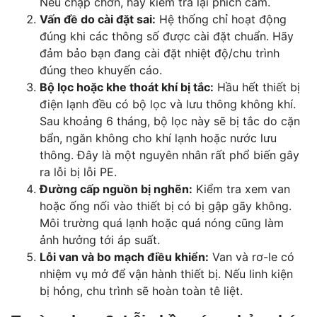
Nếu chập chờn, hãy kiểm tra lại phích cắm.
Vấn đề do cài đặt sai:
Hệ thống chỉ hoạt động
đúng khi các thông số được cài đặt chuẩn. Hãy
đảm bảo bạn đang cài đặt nhiệt độ/chu trình
đúng theo khuyến cáo.
Bộ lọc hoặc khe thoát khí bị tắc:
Hầu hết thiết bị
điện lạnh đều có bộ lọc và lưu thông không khí.
Sau khoảng 6 tháng, bộ lọc này sẽ bị tắc do cặn
bẩn, ngăn không cho khí lạnh hoặc nước lưu
thông. Đây là một nguyên nhân rất phổ biến gây
ra lỗi bị lỗi PE.
Đường cấp nguồn bị nghẽn:
Kiểm tra xem van
hoặc ống nối vào thiết bị có bị gập gãy không.
Môi trường quá lạnh hoặc quá nóng cũng làm
ảnh hưởng tới áp suất.
Lỗi van và bo mạch điều khiển:
Van và rơ-le có
nhiệm vụ mở để vận hành thiết bị. Nếu linh kiện
bị hỏng, chu trình sẽ hoàn toàn tê liệt.