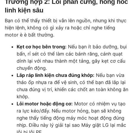
Trường hợp 2: Lỗi phần cứng, hỏng hóc
linh kiện sâu
Bạn có thể thấy thiết bị vẫn lên nguồn, nhưng khi thực
hiện lệnh, không có gì xảy ra hoặc chỉ nghe tiếng
motor è è bất thường.
Kẹt cơ học bên trong:
Nếu bạn ít bảo dưỡng, bụi
bẩn, rỉ sét có thể làm các bánh răng, cánh quạt
dính lại với nhau thành một tảng, gây kẹt cơ cấu
chuyển động.
Lắp ráp linh kiện chưa đúng khớp:
Nếu bạn vừa
tháo ốp nhựa ra để vệ sinh, có thể bạn đã lắp lại
chưa đúng vị trí, khiến các chốt an toàn không ăn
khớp.
Lỗi motor hoặc động cơ:
Motor có nhiệm vụ tạo
ra lực kéo/đẩy. Nếu motor hỏng, bạn sẽ không
nghe thấy tiếng động máy móc hoạt động đúng
nhịp. Điều này lý giải tại sao Máy giặt LG lại mắc
lỗi bị lỗi PE.