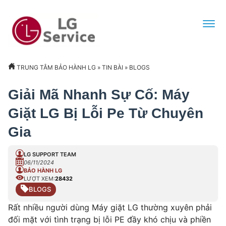
TRUNG TÂM BẢO HÀNH LG
»
TIN BÀI
»
BLOGS
Giải Mã Nhanh Sự Cố: Máy
Giặt LG Bị Lỗi Pe Từ Chuyên
Gia
LG SUPPORT TEAM
06/11/2024
BẢO HÀNH LG
LƯỢT XEM:
28432
BLOGS
Rất nhiều người dùng Máy giặt LG thường xuyên phải
đối mặt với tình trạng bị lỗi PE đầy khó chịu và phiền