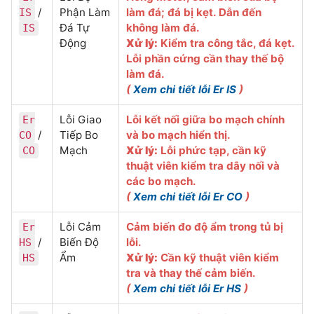
/
Phận Làm
làm đá; đá bị kẹt. Dẫn đến
IS
Đá Tự
không làm đá.
IS
Động
Xử lý:
Kiểm tra công tắc, đá kẹt.
Lỗi phần cứng cần thay thế bộ
làm đá.
(
Xem chi tiết lỗi Er IS
)
Lỗi Giao
Lỗi kết nối giữa bo mạch chính
Er
/
Tiếp Bo
và bo mạch hiển thị.
CO
Mạch
Xử lý:
Lỗi phức tạp, cần kỹ
CO
thuật viên kiểm tra dây nối và
các bo mạch.
(
Xem chi tiết lỗi Er CO
)
Lỗi Cảm
Cảm biến đo độ ẩm trong tủ bị
Er
/
Biến Độ
lỗi.
HS
Ẩm
Xử lý:
Cần kỹ thuật viên kiểm
HS
tra và thay thế cảm biến.
(
Xem chi tiết lỗi Er HS
)