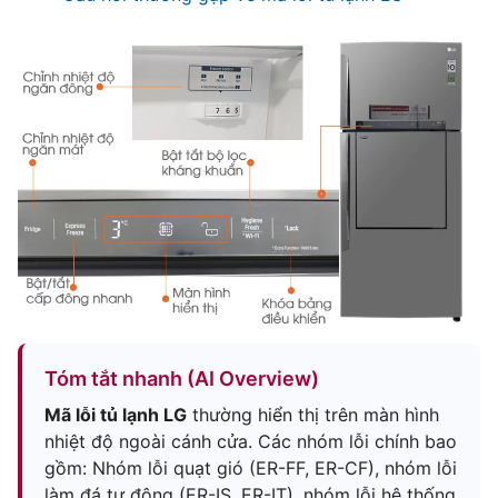
Tóm tắt nhanh (AI Overview)
Mã lỗi tủ lạnh LG
thường hiển thị trên màn hình
nhiệt độ ngoài cánh cửa. Các nhóm lỗi chính bao
gồm: Nhóm lỗi quạt gió (ER-FF, ER-CF), nhóm lỗi
làm đá tự động (ER-IS, ER-IT), nhóm lỗi hệ thống