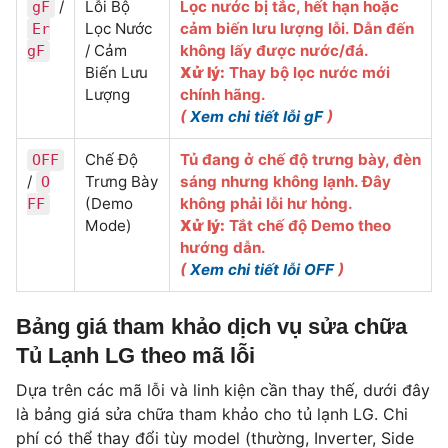
/
Lỗi Bộ
Lọc nước bị tắc, hết hạn hoặc
gF
Lọc Nước
cảm biến lưu lượng lỗi. Dẫn đến
Er
/ Cảm
không lấy được nước/đá.
gF
Biến Lưu
Xử lý:
Thay bộ lọc nước mới
Lượng
chính hãng.
(
Xem chi tiết lỗi gF
)
Chế Độ
Tủ đang ở chế độ trưng bày, đèn
OFF
/
Trưng Bày
sáng nhưng không lạnh. Đây
O
(Demo
không phải lỗi hư hỏng.
FF
Mode)
Xử lý:
Tắt chế độ Demo theo
hướng dẫn.
(
Xem chi tiết lỗi OFF
)
Bảng giá tham khảo dịch vụ sửa chữa
Tủ Lạnh LG theo mã lỗi
Dựa trên các mã lỗi và linh kiện cần thay thế, dưới đây
là bảng giá sửa chữa tham khảo cho tủ lạnh LG. Chi
phí có thể thay đổi tùy model (thường, Inverter, Side