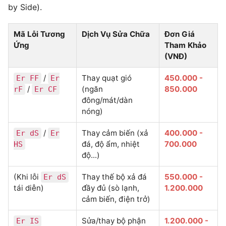
by Side).
Mã Lỗi Tương
Dịch Vụ Sửa Chữa
Đơn Giá
Ứng
Tham Khảo
(VNĐ)
/
Thay quạt gió
450.000 -
Er FF
Er
/
(ngăn
850.000
rF
Er CF
đông/mát/dàn
nóng)
/
Thay cảm biến (xả
400.000 -
Er dS
Er
đá, độ ẩm, nhiệt
700.000
HS
độ...)
(Khi lỗi
Thay thế bộ xả đá
550.000 -
Er dS
tái diễn)
đầy đủ (sò lạnh,
1.200.000
cảm biến, điện trở)
Sửa/thay bộ phận
1.200.000 -
Er IS