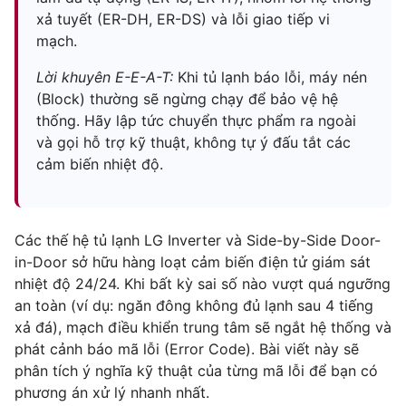
xả tuyết (ER-DH, ER-DS) và lỗi giao tiếp vi
mạch.
Lời khuyên E-E-A-T:
Khi tủ lạnh báo lỗi, máy nén
(Block) thường sẽ ngừng chạy để bảo vệ hệ
thống. Hãy lập tức chuyển thực phẩm ra ngoài
và gọi hỗ trợ kỹ thuật, không tự ý đấu tắt các
cảm biến nhiệt độ.
Các thế hệ tủ lạnh LG Inverter và Side-by-Side Door-
in-Door sở hữu hàng loạt cảm biến điện tử giám sát
nhiệt độ 24/24. Khi bất kỳ sai số nào vượt quá ngưỡng
an toàn (ví dụ: ngăn đông không đủ lạnh sau 4 tiếng
xả đá), mạch điều khiển trung tâm sẽ ngắt hệ thống và
phát cảnh báo mã lỗi (Error Code). Bài viết này sẽ
phân tích ý nghĩa kỹ thuật của từng mã lỗi để bạn có
phương án xử lý nhanh nhất.