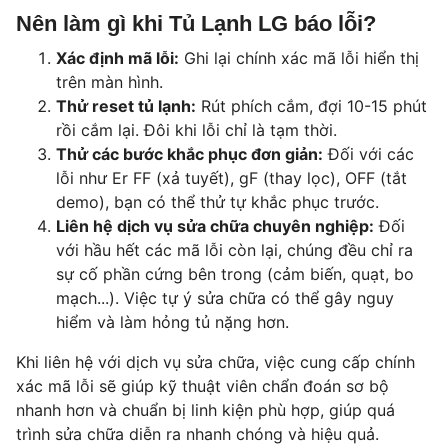
Nên làm gì khi Tủ Lạnh LG báo lỗi?
Xác định mã lỗi:
Ghi lại chính xác mã lỗi hiển thị
trên màn hình.
Thử reset tủ lạnh:
Rút phích cắm, đợi 10-15 phút
rồi cắm lại. Đôi khi lỗi chỉ là tạm thời.
Thử các bước khắc phục đơn giản:
Đối với các
lỗi như Er FF (xả tuyết), gF (thay lọc), OFF (tắt
demo), bạn có thể thử tự khắc phục trước.
Liên hệ dịch vụ sửa chữa chuyên nghiệp:
Đối
với hầu hết các mã lỗi còn lại, chúng đều chỉ ra
sự cố phần cứng bên trong (cảm biến, quạt, bo
mạch...). Việc tự ý sửa chữa có thể gây nguy
hiểm và làm hỏng tủ nặng hơn.
Khi liên hệ với dịch vụ sửa chữa, việc cung cấp chính
xác mã lỗi sẽ giúp kỹ thuật viên chẩn đoán sơ bộ
nhanh hơn và chuẩn bị linh kiện phù hợp, giúp quá
trình sửa chữa diễn ra nhanh chóng và hiệu quả.