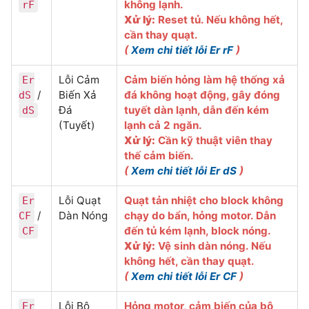
không lạnh.
rF
Xử lý:
Reset tủ. Nếu không hết,
cần thay quạt.
(
Xem chi tiết lỗi Er rF
)
Lỗi Cảm
Cảm biến hỏng làm hệ thống xả
Er
/
Biến Xả
đá không hoạt động, gây đóng
dS
Đá
tuyết dàn lạnh, dẫn đến kém
dS
(Tuyết)
lạnh cả 2 ngăn.
Xử lý:
Cần kỹ thuật viên thay
thế cảm biến.
(
Xem chi tiết lỗi Er dS
)
Lỗi Quạt
Quạt tản nhiệt cho block không
Er
/
Dàn Nóng
chạy do bẩn, hỏng motor. Dẫn
CF
đến tủ kém lạnh, block nóng.
CF
Xử lý:
Vệ sinh dàn nóng. Nếu
không hết, cần thay quạt.
(
Xem chi tiết lỗi Er CF
)
Lỗi Bộ
Hỏng motor, cảm biến của bộ
Er