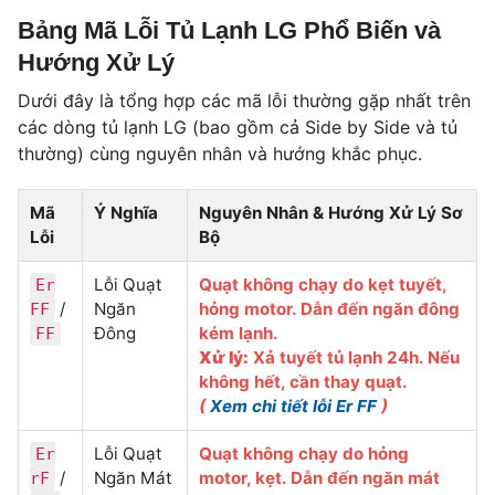
Bảng Mã Lỗi Tủ Lạnh LG Phổ Biến và
Hướng Xử Lý
Dưới đây là tổng hợp các mã lỗi thường gặp nhất trên
các dòng tủ lạnh LG (bao gồm cả Side by Side và tủ
thường) cùng nguyên nhân và hướng khắc phục.
Mã
Ý Nghĩa
Nguyên Nhân & Hướng Xử Lý Sơ
Lỗi
Bộ
Lỗi Quạt
Quạt không chạy do kẹt tuyết,
Er
/
Ngăn
hỏng motor. Dẫn đến ngăn đông
FF
Đông
kém lạnh.
FF
Xử lý:
Xả tuyết tủ lạnh 24h. Nếu
không hết, cần thay quạt.
(
Xem chi tiết lỗi Er FF
)
Lỗi Quạt
Quạt không chạy do hỏng
Er
/
Ngăn Mát
motor, kẹt. Dẫn đến ngăn mát
rF