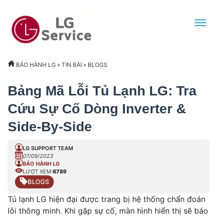
BẢO HÀNH LG
»
TIN BÀI
»
BLOGS
Bảng Mã Lỗi Tủ Lạnh LG: Tra
Cứu Sự Cố Dòng Inverter &
Side-By-Side
LG SUPPORT TEAM
07/09/2023
BẢO HÀNH LG
LƯỢT XEM:
6789
BLOGS
Tủ lạnh LG hiện đại được trang bị hệ thống chẩn đoán
lỗi thông minh. Khi gặp sự cố, màn hình hiển thị sẽ báo