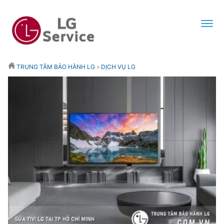
TRUNG TÂM BẢO HÀNH LG
»
DỊCH VỤ LG