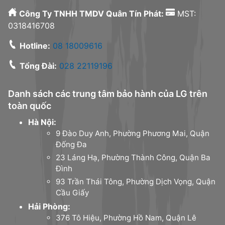
Công Ty TNHH TMDV Quân Tín Phát:
MST:
0318416708
Hotline:
08 18009616
Tổng Đài:
028 22119196
Danh sách các trung tâm bảo hành của LG trên
toàn quốc
Hà Nội:
9 Đào Duy Anh, Phường Phương Mai, Quận
Đống Đa
23 Láng Hạ, Phường Thành Công, Quận Ba
Đình
93 Trần Thái Tông, Phường Dịch Vọng, Quận
Cầu Giấy
Hải Phòng:
376 Tô Hiệu, Phường Hồ Nam, Quận Lê