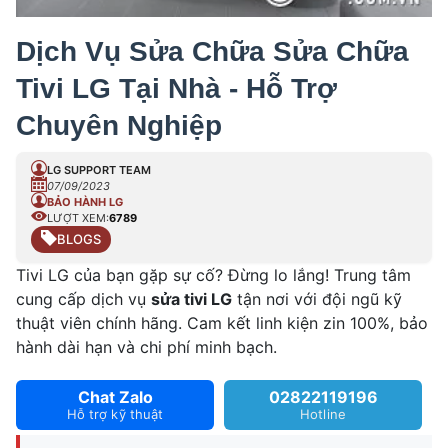
Dịch Vụ Sửa Chữa Sửa Chữa
Tivi LG Tại Nhà - Hỗ Trợ
Chuyên Nghiệp
LG SUPPORT TEAM
07/09/2023
BẢO HÀNH LG
LƯỢT XEM:
6789
BLOGS
Tivi LG của bạn gặp sự cố? Đừng lo lắng! Trung tâm
cung cấp dịch vụ
sửa tivi LG
tận nơi với đội ngũ kỹ
thuật viên chính hãng. Cam kết linh kiện zin 100%, bảo
hành dài hạn và chi phí minh bạch.
Chat Zalo
02822119196
Hỗ trợ kỹ thuật
Hotline