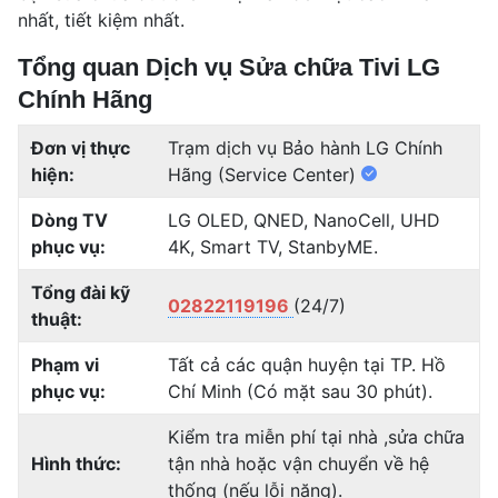
nhất, tiết kiệm nhất.
Tổng quan Dịch vụ Sửa chữa Tivi LG
Chính Hãng
Đơn vị thực
Trạm dịch vụ Bảo hành LG Chính
hiện:
Hãng (Service Center)
Dòng TV
LG OLED, QNED, NanoCell, UHD
phục vụ:
4K, Smart TV, StanbyME.
Tổng đài kỹ
02822119196
(24/7)
thuật:
Phạm vi
Tất cả các quận huyện tại TP. Hồ
phục vụ:
Chí Minh (Có mặt sau 30 phút).
Kiểm tra miễn phí tại nhà ,sửa chữa
Hình thức:
tận nhà hoặc vận chuyển về hệ
thống (nếu lỗi nặng).