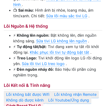
hình
.
📺
Sai màu:
Hình ảnh bị nhòe, loang màu, ám
tím/xanh. Chi tiết:
Sửa lỗi màu sắc tivi LG
.
Lỗi Nguồn & Hệ thống
⚡
Không lên nguồn:
Bật không lên, đèn nguồn
không sáng.
Sửa tivi LG không lên nguồn
.
⚡
Tự động tắt/bật:
Tivi đang xem tự tắt rồi khởi
động lại.
Khắc phục lỗi tivi tự động bật tắt
.
⚡
Treo Logo:
Tivi khởi động lên logo LG rồi đứng
yên.
Sửa lỗi tivi LG treo logo
.
⚡
Đèn nguồn nháy đỏ:
Báo hiệu lỗi phần cứng
nghiêm trọng.
Lỗi Kết nối & Tính năng
Lỗi không bắt được Wifi
Lỗi không nhận Remote
Không dò được kênh
Lỗi Youtube/Ứng dụng
Cách Reset Tivi LG