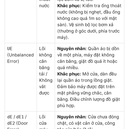
nước
Khắc phục:
Kiểm tra ống thoát
nước (không bị nghẹt, đầu ống
không cao quá 1m so với mặt
sàn). Vệ sinh bộ lọc bơm xả
(thường ở góc dưới, phía trước
máy).
Lỗi
Nguyên nhân:
Quần áo bị dồn
UE
(Unbalanced
không
về một phía, máy đặt không
Error)
cân
cân bằng, giặt đồ quá ít hoặc
bằng
quá nhiều.
tải /
Khắc phục:
Mở cửa, dàn đều
Không
lại quần áo trong lồng giặt.
vắt
Đảm bảo máy được đặt trên
được
mặt phẳng vững chắc, cân
bằng. Điều chỉnh lượng đồ giặt
phù hợp.
/
/
Lỗi
Nguyên nhân:
Cửa chưa đóng
dE
dE1
(Door
cửa
chặt, có vật cản ở cửa, công
dE2