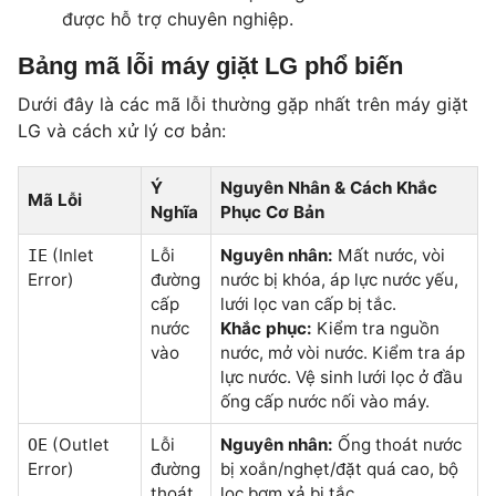
được hỗ trợ chuyên nghiệp.
Bảng mã lỗi máy giặt LG phổ biến
Dưới đây là các mã lỗi thường gặp nhất trên máy giặt
LG và cách xử lý cơ bản:
Ý
Nguyên Nhân & Cách Khắc
Mã Lỗi
Nghĩa
Phục Cơ Bản
(Inlet
Lỗi
Nguyên nhân:
Mất nước, vòi
IE
Error)
đường
nước bị khóa, áp lực nước yếu,
cấp
lưới lọc van cấp bị tắc.
nước
Khắc phục:
Kiểm tra nguồn
vào
nước, mở vòi nước. Kiểm tra áp
lực nước. Vệ sinh lưới lọc ở đầu
ống cấp nước nối vào máy.
(Outlet
Lỗi
Nguyên nhân:
Ống thoát nước
OE
Error)
đường
bị xoắn/nghẹt/đặt quá cao, bộ
thoát
lọc bơm xả bị tắc.