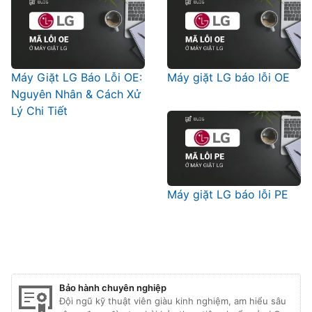
Máy Giặt LG Báo Lỗi OE:
Máy giặt LG báo lỗi OE
Nguyên Nhân & Cách Xử
Lý Chi Tiết
Máy giặt LG báo lỗi PE
Bảo hành chuyên nghiệp
Đội ngũ kỹ thuật viên giàu kinh nghiệm, am hiểu sâu