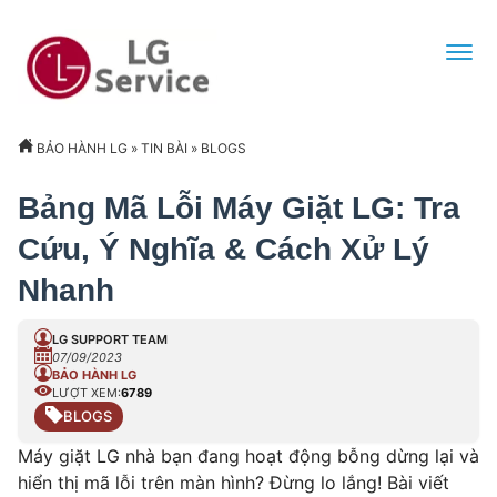
BẢO HÀNH LG
»
TIN BÀI
»
BLOGS
Bảng Mã Lỗi Máy Giặt LG: Tra
Cứu, Ý Nghĩa & Cách Xử Lý
Nhanh
LG SUPPORT TEAM
07/09/2023
BẢO HÀNH LG
LƯỢT XEM:
6789
BLOGS
Máy giặt LG nhà bạn đang hoạt động bỗng dừng lại và
hiển thị mã lỗi trên màn hình? Đừng lo lắng! Bài viết