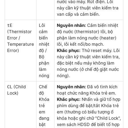
nước vào máy. Rút điện. Lỗi
này cần kỹ thuật viên kiểm tra
van cấp và cảm biến.
Lỗi
Nguyên nhân:
Cảm biến nhiệt
tE
(Thermistor
cảm
độ nước (thermistor) lỗi, bộ
Error /
biến
phận làm nóng nước (heater)
Temperature
nhiệt
lỗi, lỗi kết nối/bo mạch.
Error)
độ /
Khắc phục:
Thử reset máy. Lỗi
Bộ
này cần kỹ thuật viên kiểm tra,
phận
đặc biệt nếu máy không làm
làm
nóng nước (ở chế độ giặt nước
nóng
nóng).
(Child
Chế
Nguyên nhân:
Đã vô tình kích
CL
Lock)
độ
hoạt chức năng Khóa trẻ em.
Khóa
Khắc phục:
Nhấn và giữ tổ hợp
trẻ
phím dùng để bật/tắt Khóa trẻ
em
em (thường có biểu tượng ổ
đang
khóa hoặc ghi chữ "Child Lock",
bật
xem sách HDSD để biết tổ hợp