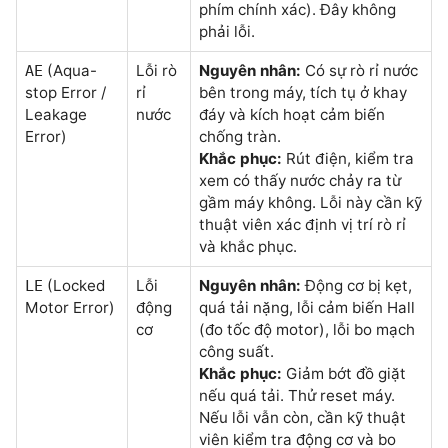
phím chính xác). Đây không
phải lỗi.
(Aqua-
Lỗi rò
Nguyên nhân:
Có sự rò rỉ nước
AE
stop Error /
rỉ
bên trong máy, tích tụ ở khay
Leakage
nước
đáy và kích hoạt cảm biến
Error)
chống tràn.
Khắc phục:
Rút điện, kiểm tra
xem có thấy nước chảy ra từ
gầm máy không. Lỗi này cần kỹ
thuật viên xác định vị trí rò rỉ
và khắc phục.
(Locked
Lỗi
Nguyên nhân:
Động cơ bị kẹt,
LE
Motor Error)
động
quá tải nặng, lỗi cảm biến Hall
cơ
(đo tốc độ motor), lỗi bo mạch
công suất.
Khắc phục:
Giảm bớt đồ giặt
nếu quá tải. Thử reset máy.
Nếu lỗi vẫn còn, cần kỹ thuật
viên kiểm tra động cơ và bo