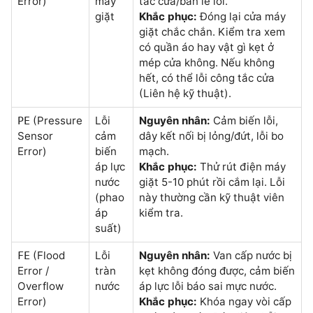
Error)
máy
tắc cửa/bản lề lỗi.
giặt
Khắc phục:
Đóng lại cửa máy
giặt chắc chắn. Kiểm tra xem
có quần áo hay vật gì kẹt ở
mép cửa không. Nếu không
hết, có thể lỗi công tắc cửa
(Liên hệ kỹ thuật).
(Pressure
Lỗi
Nguyên nhân:
Cảm biến lỗi,
PE
Sensor
cảm
dây kết nối bị lỏng/đứt, lỗi bo
Error)
biến
mạch.
áp lực
Khắc phục:
Thử rút điện máy
nước
giặt 5-10 phút rồi cắm lại. Lỗi
(phao
này thường cần kỹ thuật viên
áp
kiểm tra.
suất)
(Flood
Lỗi
Nguyên nhân:
Van cấp nước bị
FE
Error /
tràn
kẹt không đóng được, cảm biến
Overflow
nước
áp lực lỗi báo sai mực nước.
Error)
Khắc phục:
Khóa ngay vòi cấp