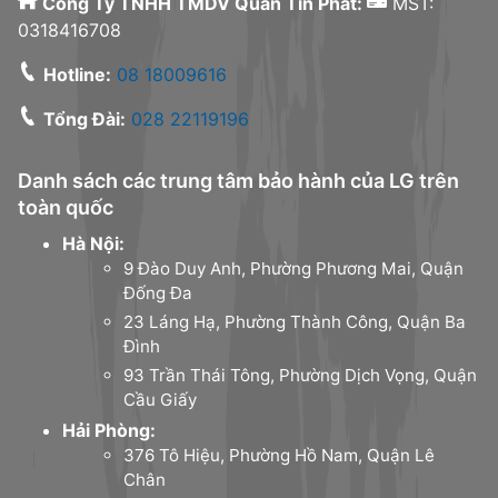
Công Ty TNHH TMDV Quân Tín Phát:
MST:
0318416708
Hotline:
08 18009616
Tổng Đài:
028 22119196
Danh sách các trung tâm bảo hành của LG trên
toàn quốc
Hà Nội:
9 Đào Duy Anh, Phường Phương Mai, Quận
Đống Đa
23 Láng Hạ, Phường Thành Công, Quận Ba
Đình
93 Trần Thái Tông, Phường Dịch Vọng, Quận
Cầu Giấy
Hải Phòng:
376 Tô Hiệu, Phường Hồ Nam, Quận Lê
Chân