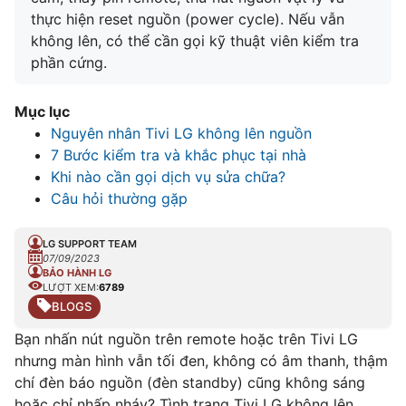
thực hiện reset nguồn (power cycle). Nếu vẫn
không lên, có thể cần gọi kỹ thuật viên kiểm tra
phần cứng.
Mục lục
Nguyên nhân Tivi LG không lên nguồn
7 Bước kiểm tra và khắc phục tại nhà
Khi nào cần gọi dịch vụ sửa chữa?
Câu hỏi thường gặp
LG SUPPORT TEAM
07/09/2023
BẢO HÀNH LG
LƯỢT XEM:
6789
BLOGS
Bạn nhấn nút nguồn trên remote hoặc trên Tivi LG
nhưng màn hình vẫn tối đen, không có âm thanh, thậm
chí đèn báo nguồn (đèn standby) cũng không sáng
hoặc chỉ nhấp nháy? Tình trạng Tivi LG không lên