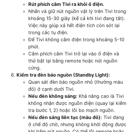
Rút phích cắm Tivi ra khỏi ổ điện.
Nhấn và giữ nút nguồn vật lý trên Tivi trong
khoảng 15-30 giây (kể cả khi tivi đang tắt).
Việc này giúp xả hết điện tích còn sót lại
trong các tụ điện.
Để Tivi không cắm điện trong khoảng 5-10
phút.
Cắm phích cắm Tivi trở lại vào ổ điện và
thử bật lại bằng remote hoặc nút nguồn
cứng.
Kiểm tra đèn báo nguồn (Standby Light):
Quan sát đèn báo nguồn nhỏ (thường màu
đỏ) ở cạnh dưới Tivi.
Nếu đèn không sáng:
Khả năng cao là Tivi
không nhận được nguồn điện (quay lại kiểm
tra bước 1, 2) hoặc lỗi bo mạch nguồn.
Nếu đèn sáng liên tục (màu đỏ):
Tivi đang
ở chế độ chờ, nhưng không khởi động được
khi bấm nút nguồn. Có thể lỗi remote hoặc