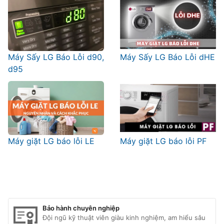
Máy Sấy LG Báo Lỗi d90,
Máy Sấy LG Báo Lỗi dHE
d95
Máy giặt LG báo lỗi LE
Máy giặt LG báo lỗi PF
Bảo hành chuyên nghiệp
Đội ngũ kỹ thuật viên giàu kinh nghiệm, am hiểu sâu