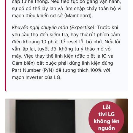
cấp từ hệ thống. Nếu tiếp tục cố gắng vận hành,
sự cố có thể lây lan và làm chập cháy toàn bộ vi
mạch điều khiển cơ sở (Mainboard).
Khuyến nghị chuyên môn (Expertise):
Trước khi
yêu cầu thợ đến kiểm tra, hãy thử rút phích cắm
điện khoảng 10 phút để reset lỗi bộ nhớ. Nếu lỗi
vẫn lặp lại, tuyệt đối không tự ý tháo mở vỏ
máy. Việc thay thế linh kiện (đặc biệt là IC và
Cảm biến) bắt buộc phải dùng linh kiện đúng
Part Number (P/N) để tương thích 100% với
mạch Inverter của LG.