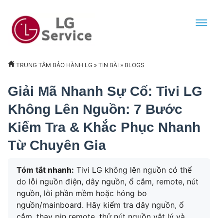
TRUNG TÂM BẢO HÀNH LG
»
TIN BÀI
»
BLOGS
Giải Mã Nhanh Sự Cố: Tivi LG
Không Lên Nguồn: 7 Bước
Kiểm Tra & Khắc Phục Nhanh
Từ Chuyên Gia
Tóm tắt nhanh:
Tivi LG không lên nguồn có thể
do lỗi nguồn điện, dây nguồn, ổ cắm, remote, nút
nguồn, lỗi phần mềm hoặc hỏng bo
nguồn/mainboard. Hãy kiểm tra dây nguồn, ổ
cắm, thay pin remote, thử nút nguồn vật lý và