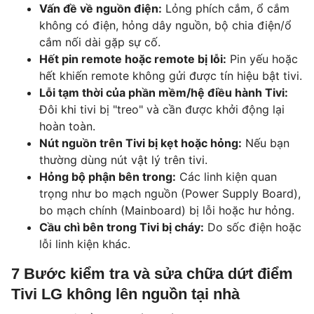
Vấn đề về nguồn điện:
Lỏng phích cắm, ổ cắm
không có điện, hỏng dây nguồn, bộ chia điện/ổ
cắm nối dài gặp sự cố.
Hết pin remote hoặc remote bị lỗi:
Pin yếu hoặc
hết khiến remote không gửi được tín hiệu bật tivi.
Lỗi tạm thời của phần mềm/hệ điều hành Tivi:
Đôi khi tivi bị "treo" và cần được khởi động lại
hoàn toàn.
Nút nguồn trên Tivi bị kẹt hoặc hỏng:
Nếu bạn
thường dùng nút vật lý trên tivi.
Hỏng bộ phận bên trong:
Các linh kiện quan
trọng như bo mạch nguồn (Power Supply Board),
bo mạch chính (Mainboard) bị lỗi hoặc hư hỏng.
Cầu chì bên trong Tivi bị cháy:
Do sốc điện hoặc
lỗi linh kiện khác.
7 Bước kiểm tra và sửa chữa dứt điểm
Tivi LG không lên nguồn tại nhà