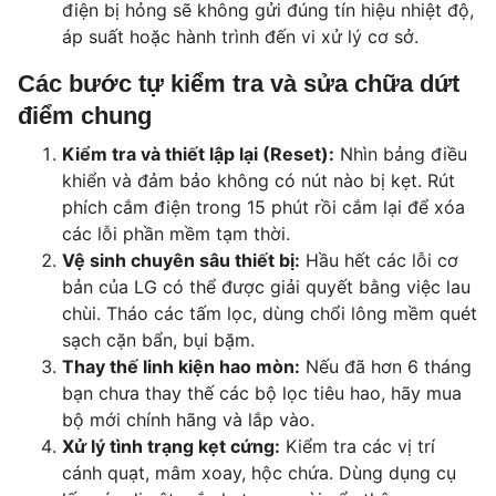
điện bị hỏng sẽ không gửi đúng tín hiệu nhiệt độ,
áp suất hoặc hành trình đến vi xử lý cơ sở.
Các bước tự kiểm tra và sửa chữa dứt
điểm chung
Kiểm tra và thiết lập lại (Reset):
Nhìn bảng điều
khiển và đảm bảo không có nút nào bị kẹt. Rút
phích cắm điện trong 15 phút rồi cắm lại để xóa
các lỗi phần mềm tạm thời.
Vệ sinh chuyên sâu thiết bị:
Hầu hết các lỗi cơ
bản của LG có thể được giải quyết bằng việc lau
chùi. Tháo các tấm lọc, dùng chổi lông mềm quét
sạch cặn bẩn, bụi bặm.
Thay thế linh kiện hao mòn:
Nếu đã hơn 6 tháng
bạn chưa thay thế các bộ lọc tiêu hao, hãy mua
bộ mới chính hãng và lắp vào.
Xử lý tình trạng kẹt cứng:
Kiểm tra các vị trí
cánh quạt, mâm xoay, hộc chứa. Dùng dụng cụ