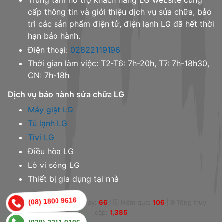
cấp thông tin và giới thiệu dịch vụ sửa chữa, bảo
trì các sản phẩm điện tử, điện lạnh LG đã hết thời
hạn bảo hành.
Điện thoại:
02822119196
Thời gian làm việc: T2-T6: 7h-20h, T7: 7h-18h30,
CN: 7h-18h
Dịch vụ bảo hành sửa chữa LG
Máy giặt LG
Tủ lạnh LG
Tivi LG
Điều hòa LG
Lò vi sóng LG
Thiết bị gia dụng tại nhà
(08) 1800 9616
👁 Online:
0
|
📅 Hôm nay:
66
|
🗓 Hôm qua:
106
|
🌐 Tổng truy
cập:
1,385