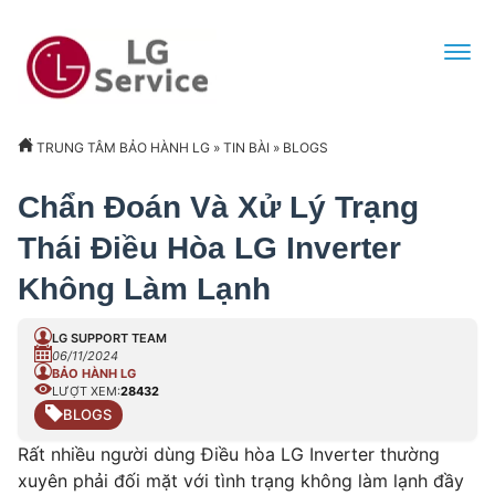
TRUNG TÂM BẢO HÀNH LG
»
TIN BÀI
»
BLOGS
Chẩn Đoán Và Xử Lý Trạng
Thái Điều Hòa LG Inverter
Không Làm Lạnh
LG SUPPORT TEAM
06/11/2024
BẢO HÀNH LG
LƯỢT XEM:
28432
BLOGS
Rất nhiều người dùng Điều hòa LG Inverter thường
xuyên phải đối mặt với tình trạng không làm lạnh đầy