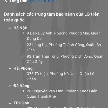
Tổng Đài:
028 22119196
Danh sách các trung tâm bảo hành của LG trên
toàn quốc
Hà Nội:
9 Đào Duy Anh, Phường Phương Mai, Quận
Đống Đa
23 Láng Hạ, Phường Thành Công, Quận Ba
Đình
93 Trần Thái Tông, Phường Dịch Vọng, Quận
Cầu Giấy
Hải Phòng:
376 Tô Hiệu, Phường Hồ Nam, Quận Lê
Chân
Đà Nẵng:
202 Nguyễn Văn Linh, Phường Thạc Gián,
Quận Thanh Khê
TPHCM: