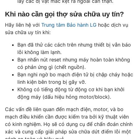
lấy các dị vật mắc kẹt ra ngoài cẩn thận.
Khi nào cần gọi thợ sửa chữa uy tín?
Hãy liên hệ với
Trung tâm Bảo hành LG
hoặc dịch vụ
sửa chữa uy tín khi:
Bạn đã thử các cách trên nhưng thiết bị vẫn báo
lỗi không làm lạnh.
Bạn nhấn nút reset nhưng máy hoàn toàn không
có phản ứng gì (chết nguồn).
Bạn nghi ngờ bo mạch điện tử bị chập cháy hoặc
linh kiện bên trong bị gãy vỡ.
Không có tiếng động từ động cơ khi bạn khởi
động máy (dấu hiệu hỏng motor/block).
Các vấn đề liên quan đến mạch điện, motor, và bo
mạch điều khiển cần được kiểm tra bởi kỹ thuật viên
có kinh nghiệm. Họ sẽ có dụng cụ để chẩn đoán chính
xác và cung cấp giải pháp sửa chữa dứt điểm lỗi một
cách an toàn và hiệu quả.