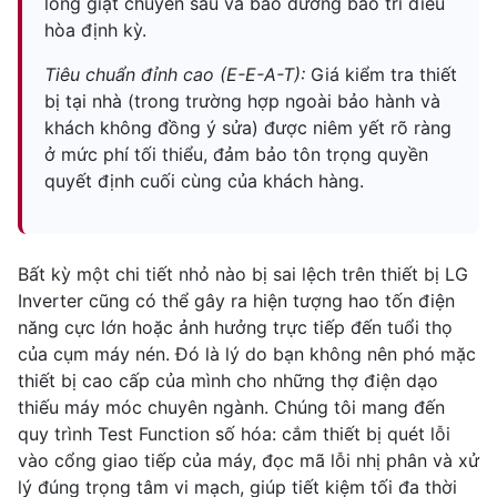
lồng giặt chuyên sâu và bảo dưỡng bảo trì điều
hòa định kỳ.
Tiêu chuẩn đỉnh cao (E-E-A-T):
Giá kiểm tra thiết
bị tại nhà (trong trường hợp ngoài bảo hành và
khách không đồng ý sửa) được niêm yết rõ ràng
ở mức phí tối thiểu, đảm bảo tôn trọng quyền
quyết định cuối cùng của khách hàng.
Bất kỳ một chi tiết nhỏ nào bị sai lệch trên thiết bị LG
Inverter cũng có thể gây ra hiện tượng hao tốn điện
năng cực lớn hoặc ảnh hưởng trực tiếp đến tuổi thọ
của cụm máy nén. Đó là lý do bạn không nên phó mặc
thiết bị cao cấp của mình cho những thợ điện dạo
thiếu máy móc chuyên ngành. Chúng tôi mang đến
quy trình Test Function số hóa: cắm thiết bị quét lỗi
vào cổng giao tiếp của máy, đọc mã lỗi nhị phân và xử
lý đúng trọng tâm vi mạch, giúp tiết kiệm tối đa thời