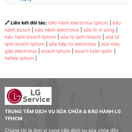
🔗 Liên kết đối tác:
bảo hành electrolux tphcm
|
bảo
hành bosch
|
bảo hành electrolux
|
sửa lò vi sóng
|
bảo hành bosch tphcm
|
sửa tủ lạnh hitachi
|
sửa tủ
lạnh bosch tphcm
|
sửa bếp từ electrolux
|
sửa máy
giặt electrolux
|
bosch tphcm
|
bosch toàn quốc
|
hafele tphcm
|
TRUNG TÂM DỊCH VỤ SỬA CHỮA & BẢO HÀNH LG
TPHCM
Chúng tôi là đơn vị cung cấp dịch vụ sửa chữa độc