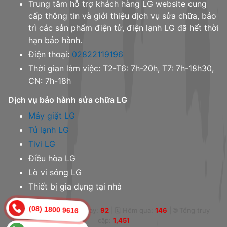
Trung tâm hỗ trợ khách hàng LG website cung
cấp thông tin và giới thiệu dịch vụ sửa chữa, bảo
trì các sản phẩm điện tử, điện lạnh LG đã hết thời
hạn bảo hành.
Điện thoại:
02822119196
Thời gian làm việc: T2-T6: 7h-20h, T7: 7h-18h30,
CN: 7h-18h
Dịch vụ bảo hành sửa chữa LG
Máy giặt LG
Tủ lạnh LG
Tivi LG
Điều hòa LG
Lò vi sóng LG
Thiết bị gia dụng tại nhà
(08) 1800 9616
👁 Online:
1
|
📅 Hôm nay:
92
|
🗓 Hôm qua:
146
|
🌐 Tổng truy
cập:
1,451