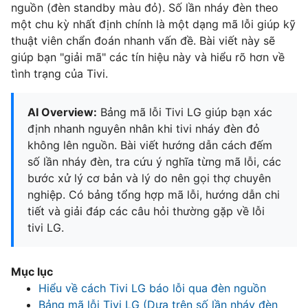
nguồn (đèn standby màu đỏ). Số lần nháy đèn theo
một chu kỳ nhất định chính là một dạng mã lỗi giúp kỹ
thuật viên chẩn đoán nhanh vấn đề. Bài viết này sẽ
giúp bạn "giải mã" các tín hiệu này và hiểu rõ hơn về
tình trạng của Tivi.
AI Overview:
Bảng mã lỗi Tivi LG giúp bạn xác
định nhanh nguyên nhân khi tivi nháy đèn đỏ
không lên nguồn. Bài viết hướng dẫn cách đếm
số lần nháy đèn, tra cứu ý nghĩa từng mã lỗi, các
bước xử lý cơ bản và lý do nên gọi thợ chuyên
nghiệp. Có bảng tổng hợp mã lỗi, hướng dẫn chi
tiết và giải đáp các câu hỏi thường gặp về lỗi
tivi LG.
Mục lục
Hiểu về cách Tivi LG báo lỗi qua đèn nguồn
Bảng mã lỗi Tivi LG (Dựa trên số lần nháy đèn