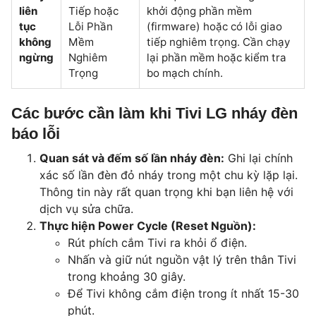
liên
Tiếp hoặc
khởi động phần mềm
tục
Lỗi Phần
(firmware) hoặc có lỗi giao
không
Mềm
tiếp nghiêm trọng. Cần chạy
ngừng
Nghiêm
lại phần mềm hoặc kiểm tra
Trọng
bo mạch chính.
Các bước cần làm khi Tivi LG nháy đèn
báo lỗi
Quan sát và đếm số lần nháy đèn:
Ghi lại chính
xác số lần đèn đỏ nháy trong một chu kỳ lặp lại.
Thông tin này rất quan trọng khi bạn liên hệ với
dịch vụ sửa chữa.
Thực hiện Power Cycle (Reset Nguồn):
Rút phích cắm Tivi ra khỏi ổ điện.
Nhấn và giữ nút nguồn vật lý trên thân Tivi
trong khoảng 30 giây.
Để Tivi không cắm điện trong ít nhất 15-30
phút.