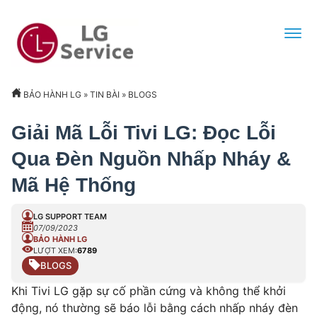
BẢO HÀNH LG
»
TIN BÀI
»
BLOGS
Giải Mã Lỗi Tivi LG: Đọc Lỗi
Qua Đèn Nguồn Nhấp Nháy &
Mã Hệ Thống
LG SUPPORT TEAM
07/09/2023
BẢO HÀNH LG
LƯỢT XEM:
6789
BLOGS
Khi Tivi LG gặp sự cố phần cứng và không thể khởi
động, nó thường sẽ báo lỗi bằng cách nhấp nháy đèn