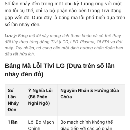
Số lần nháy đèn trong một chu kỳ tương ứng với một
mã lỗi cụ thể, chỉ ra bộ phận nào bên trong Tivi đang
gặp vấn đề. Dưới đây là bảng mã lỗi phổ biến dựa trên
số lần nháy đèn.
Lưu ý:
Bảng mã lỗi này mang tính tham khảo và có thể thay
đổi tùy theo từng dòng Tivi (LCD, LED, Plasma, OLED) và đời
máy. Tuy nhiên, nó cung cấp một định hướng chẩn đoán ban
đầu rất hữu ích.
Bảng Mã Lỗi Tivi LG (Dựa trên số lần
nháy đèn đỏ)
Số
Ý Nghĩa Lỗi
Nguyên Nhân & Hướng Sửa
Lần
(Bộ Phận
Chữa
Nháy
Nghi Ngờ)
Đèn
1 lần
Lỗi Bo Mạch
Bo mạch chính không thể
Chính
giao tiếp với các bộ phận