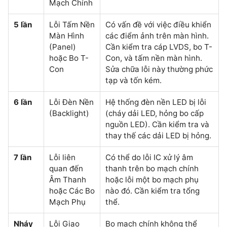
Mạch Chính
5 lần
Lỗi Tấm Nền
Có vấn đề với việc điều khiển
Màn Hình
các điểm ảnh trên màn hình.
(Panel)
Cần kiểm tra cáp LVDS, bo T-
hoặc Bo T-
Con, và tấm nền màn hình.
Con
Sửa chữa lỗi này thường phức
tạp và tốn kém.
6 lần
Lỗi Đèn Nền
Hệ thống đèn nền LED bị lỗi
(Backlight)
(cháy dải LED, hỏng bo cấp
nguồn LED). Cần kiểm tra và
thay thế các dải LED bị hỏng.
7 lần
Lỗi liên
Có thể do lỗi IC xử lý âm
quan đến
thanh trên bo mạch chính
Âm Thanh
hoặc lỗi một bo mạch phụ
hoặc Các Bo
nào đó. Cần kiểm tra tổng
Mạch Phụ
thể.
Nháy
Lỗi Giao
Bo mạch chính không thể