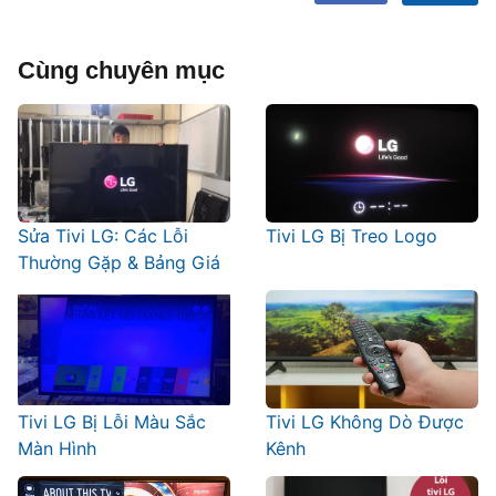
Cùng chuyên mục
Sửa Tivi LG: Các Lỗi
Tivi LG Bị Treo Logo
Thường Gặp & Bảng Giá
Tivi LG Bị Lỗi Màu Sắc
Tivi LG Không Dò Được
Màn Hình
Kênh