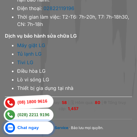
Điện thoại:
02822119196
Thời gian làm việc: T2-T6: 7h-20h, T7: 7h-18h30,
CN: 7h-18h
Dịch vụ bảo hành sửa chữa LG
Máy giặt LG
Tủ lạnh LG
Tivi LG
Điều hòa LG
Lò vi sóng LG
Thiết bị gia dụng tại nhà
(08) 1800 9616
👁 Online:
0
|
📅 Hôm nay:
58
|
🗓 Hôm qua:
80
|
🌐 Tổng truy
cập:
1,457
(028) 2211 9196
Chat ngay
© 2023,
LG Service
. Bảo lưu mọi quyền.