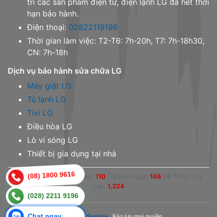
trì các sản phẩm điện tử, điện lạnh LG đã hết thời
hạn bảo hành.
Điện thoại:
02822119196
Thời gian làm việc: T2-T6: 7h-20h, T7: 7h-18h30,
CN: 7h-18h
Dịch vụ bảo hành sửa chữa LG
Máy giặt LG
Tủ lạnh LG
Tivi LG
Điều hòa LG
Lò vi sóng LG
Thiết bị gia dụng tại nhà
(08) 1800 9616
👁 Online:
3
|
📅 Hôm nay:
110
|
🗓 Hôm qua:
146
|
🌐 Tổng truy
cập:
1,224
(028) 2211 9196
Chat ngay
© 2023,
LG Service
. Bảo lưu mọi quyền.