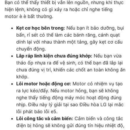
Bạn có thể thấy thiết bị vẫn lên nguồn, nhưng khi thực
hiện lệnh, không có gì xảy ra hoặc chỉ nghe tiếng
motor è è bất thường.
Kẹt cơ học bên trong:
Nếu bạn ít bảo dưỡng, bụi
bẩn, rỉ sét có thể làm các bánh răng, cánh quạt
dính lại với nhau thành một tảng, gây kẹt cơ cấu
chuyển động.
Lắp ráp linh kiện chưa đúng khớp:
Nếu bạn vừa
tháo ốp nhựa ra để vệ sinh, có thể bạn đã lắp lại
chưa đúng vị trí, khiến các chốt an toàn không ăn
khớp.
Lỗi motor hoặc động cơ:
Motor có nhiệm vụ tạo
ra lực kéo/đẩy. Nếu motor hỏng, bạn sẽ không
nghe thấy tiếng động máy móc hoạt động đúng
nhịp. Điều này lý giải tại sao Điều hòa LG lại mắc
lỗi phát báo lỗi e5.
Lỗi công tắc và cảm biến:
Cảm biến và công tắc
điện bị hỏng sẽ không gửi đúng tín hiệu nhiệt độ,