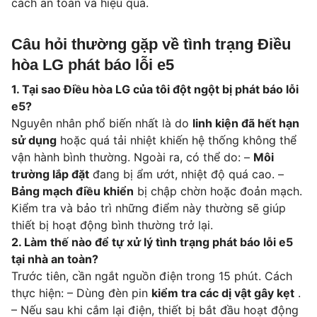
cách an toàn và hiệu quả.
Câu hỏi thường gặp về tình trạng Điều
hòa LG phát báo lỗi e5
1. Tại sao Điều hòa LG của tôi đột ngột bị phát báo lỗi
e5?
Nguyên nhân phổ biến nhất là do
linh kiện đã hết hạn
sử dụng
hoặc quá tải nhiệt khiến hệ thống không thể
vận hành bình thường. Ngoài ra, có thể do: –
Môi
trường lắp đặt
đang bị ẩm ướt, nhiệt độ quá cao. –
Bảng mạch điều khiển
bị chập chờn hoặc đoản mạch.
Kiểm tra và bảo trì những điểm này thường sẽ giúp
thiết bị hoạt động bình thường trở lại.
2. Làm thế nào để tự xử lý tình trạng phát báo lỗi e5
tại nhà an toàn?
Trước tiên, cần ngắt nguồn điện trong 15 phút. Cách
thực hiện: – Dùng đèn pin
kiểm tra các dị vật gây kẹt
.
– Nếu sau khi cắm lại điện, thiết bị bắt đầu hoạt động