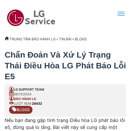
TRUNG TÂM BẢO HÀNH LG
»
TIN BÀI
»
BLOGS
Chẩn Đoán Và Xử Lý Trạng
Thái Điều Hòa LG Phát Báo Lỗi
E5
LG SUPPORT TEAM
06/11/2024
BẢO HÀNH LG
LƯỢT XEM:
28432
BLOGS
Nếu bạn đang gặp tình trạng Điều hòa LG phát báo lỗi
e5, đừng quá lo lắng. Bài viết này sẽ cung cấp một