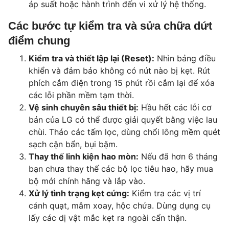
áp suất hoặc hành trình đến vi xử lý hệ thống.
Các bước tự kiểm tra và sửa chữa dứt
điểm chung
Kiểm tra và thiết lập lại (Reset):
Nhìn bảng điều
khiển và đảm bảo không có nút nào bị kẹt. Rút
phích cắm điện trong 15 phút rồi cắm lại để xóa
các lỗi phần mềm tạm thời.
Vệ sinh chuyên sâu thiết bị:
Hầu hết các lỗi cơ
bản của LG có thể được giải quyết bằng việc lau
chùi. Tháo các tấm lọc, dùng chổi lông mềm quét
sạch cặn bẩn, bụi bặm.
Thay thế linh kiện hao mòn:
Nếu đã hơn 6 tháng
bạn chưa thay thế các bộ lọc tiêu hao, hãy mua
bộ mới chính hãng và lắp vào.
Xử lý tình trạng kẹt cứng:
Kiểm tra các vị trí
cánh quạt, mâm xoay, hộc chứa. Dùng dụng cụ
lấy các dị vật mắc kẹt ra ngoài cẩn thận.