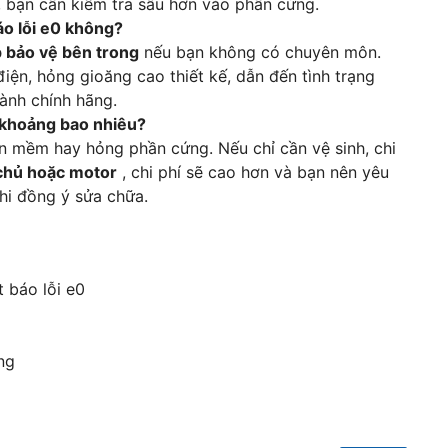
 bạn cần kiểm tra sâu hơn vào phần cứng.
báo lỗi e0 không?
p bảo vệ bên trong
nếu bạn không có chuyên môn.
iện, hỏng gioăng cao thiết kế, dẫn đến tình trạng
ành chính hãng.
G khoảng bao nhiêu?
ần mềm hay hỏng phần cứng. Nếu chỉ cần vệ sinh, chi
chủ hoặc motor
, chi phí sẽ cao hơn và bạn nên yêu
khi đồng ý sửa chữa.
 báo lỗi e0
ng