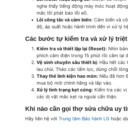
nghe thấy tiếng động máy móc hoạt động đú
mắc lỗi phát báo lỗi e0.
Lỗi công tắc và cảm biến:
Cảm biến và côn
độ, áp suất hoặc hành trình đến vi xử lý h
Các bước tự kiểm tra và xử lý triệ
Kiểm tra và thiết lập lại (Reset):
Nhìn bảng
phích cắm điện trong 15 phút rồi cắm lại 
Vệ sinh chuyên sâu thiết bị:
Hầu hết các l
lau chùi. Tháo các tấm lọc, dùng chổi lô
Thay thế linh kiện hao mòn:
Nếu đã hơn 6 
mua bộ mới chính hãng và lắp vào.
Xử lý tình trạng kẹt cứng:
Kiểm tra các vị
các dị vật mắc kẹt ra ngoài cẩn thận.
Khi nào cần gọi thợ sửa chữa uy t
Hãy liên hệ với
Trung tâm Bảo hành LG
hoặc dịc