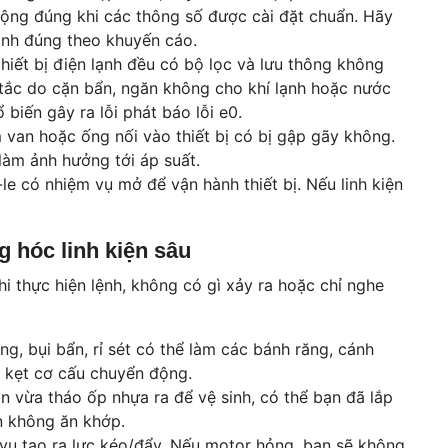
ộng đúng khi các thông số được cài đặt chuẩn. Hãy
ình đúng theo khuyến cáo.
hiết bị điện lạnh đều có bộ lọc và lưu thông không
ị tắc do cặn bẩn, ngăn không cho khí lạnh hoặc nước
biến gây ra lỗi phát báo lỗi e0.
van hoặc ống nối vào thiết bị có bị gập gãy không.
àm ảnh hưởng tới áp suất.
le có nhiệm vụ mở để vận hành thiết bị. Nếu linh kiện
 hóc linh kiện sâu
hi thực hiện lệnh, không có gì xảy ra hoặc chỉ nghe
g, bụi bẩn, rỉ sét có thể làm các bánh răng, cánh
y kẹt cơ cấu chuyển động.
 vừa tháo ốp nhựa ra để vệ sinh, có thể bạn đã lắp
àn không ăn khớp.
ụ tạo ra lực kéo/đẩy. Nếu motor hỏng, bạn sẽ không