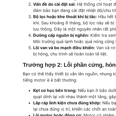
Vấn đề do cài đặt sai:
Hệ thống chỉ hoạt đ
đảm bảo bạn đang cài đặt nhiệt độ/chu tr
Bộ lọc hoặc khe thoát khí bị tắc:
Hầu hết t
khí. Sau khoảng 6 tháng, bộ lọc này sẽ b
lưu thông. Đây là một nguyên nhân rất phổ 
Đường cấp nguồn bị nghẽn:
Kiểm tra xem 
Môi trường quá lạnh hoặc quá nóng cũng l
Lỗi van và bo mạch điều khiển:
Van và rơ-
bị hỏng, chu trình sẽ hoàn toàn tê liệt.
Trường hợp 2: Lỗi phần cứng, hỏng
Bạn có thể thấy thiết bị vẫn lên nguồn, nhưng k
tiếng motor è è bất thường.
Kẹt cơ học bên trong:
Nếu bạn ít bảo dưỡn
quạt dính lại với nhau thành một tảng, gâ
Lắp ráp linh kiện chưa đúng khớp:
Nếu bạn
lại chưa đúng vị trí, khiến các chốt an to
Lỗi motor hoặc động cơ:
Motor có nhiệm v