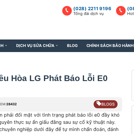
(028) 2211 9196
(0
Tổng đài dịch vụ
Hot
NH
DỊCH VỤ SỬA CHỮA
BLOG
CHÍNH SÁCH BẢO HÀNH
ều Hòa LG Phát Báo Lỗi E0
BLOGS
XEM:
28432
 phải đối mặt với tình trạng phát báo lỗi e0 đầy khó
 nguyên thực sự ẩn giấu đằng sau sự cố kỹ thuật này.
chuyên nghiệp dưới đây để tự mình chẩn đoán, đánh