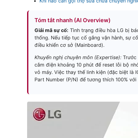
Khi nào cần gọi thợ sửa chữa chuyên nghi
Tóm tắt nhanh (AI Overview)
Giải mã sự cố:
Tình trạng điều hòa LG bị bá
thống. Nếu tiếp tục cố gắng vận hành, sự cố
điều khiển cơ sở (Mainboard).
Khuyến nghị chuyên môn (Expertise):
Trước k
cắm điện khoảng 10 phút để reset lỗi bộ nhớ.
vỏ máy. Việc thay thế linh kiện (đặc biệt là
Part Number (P/N) để tương thích 100% với 