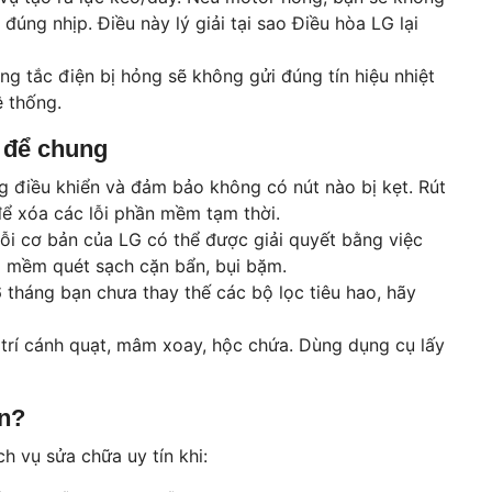
ng nhịp. Điều này lý giải tại sao Điều hòa LG lại
g tắc điện bị hỏng sẽ không gửi đúng tín hiệu nhiệt
ệ thống.
t để chung
 điều khiển và đảm bảo không có nút nào bị kẹt. Rút
để xóa các lỗi phần mềm tạm thời.
ỗi cơ bản của LG có thể được giải quyết bằng việc
ng mềm quét sạch cặn bẩn, bụi bặm.
tháng bạn chưa thay thế các bộ lọc tiêu hao, hãy
 trí cánh quạt, mâm xoay, hộc chứa. Dùng dụng cụ lấy
ín?
h vụ sửa chữa uy tín khi: