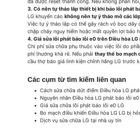
đã được reset thành công. Nếu không phản hồi,
3. Có nên tự tháo lắp thiết bị khi báo lỗi phát 
LG khuyến cáo
không nên tự ý tháo mở các lớ
Việc tự ý tháo lắp có thể gây rách vỏ bọc dây đ
chập cháy nguy hiểm hoặc mất quyền lợi bảo h
4. Giá sửa lỗi phát báo lỗi e0 trên Điều hòa L
Chi phí sửa chữa phụ thuộc vào việc lỗi do ph
phí thường khá rẻ. Nếu phải
thay thế bo mạch 
cầu thợ báo giá linh kiện chính hãng LG trước 
Các cụm từ tìm kiếm liên quan
Cách sửa chữa dứt điểm Điều hòa LG phát
Nguyên nhân Điều hòa LG phát báo lỗi e0
Giá sửa chữa lỗi phát báo lỗi e0 LG
Bo mạch điều khiển Điều hòa LG LG bị hỏ
Dịch vụ sửa chữa LG tại nhà uy tín