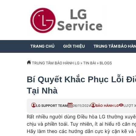
TRANG CHỦ
GIỚI THIỆU
TRUNG TÂM BẢO HÀ
TRUNG TÂM BẢO HÀNH LG
»
TIN BÀI
»
BLOGS
Bí Quyết Khắc Phục Lỗi Đi
Tại Nhà
LG SUPPORT TEAM
06/11/2024
BẢO HÀNH LG
LƯỢT 
Rất nhiều người dùng Điều hòa LG thường xuyên
chịu và phiền toái. Tuy nhiên, ít ai hiểu rõ căn
Hãy làm theo các hướng dẫn cực kỳ cặn kẽ và 