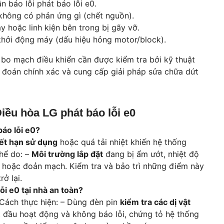
n báo lỗi phát báo lỗi e0.
không có phản ứng gì (chết nguồn).
 hoặc linh kiện bên trong bị gãy vỡ.
khởi động máy (dấu hiệu hỏng motor/block).
 bo mạch điều khiển cần được kiểm tra bởi kỹ thuật
 đoán chính xác và cung cấp giải pháp sửa chữa dứt
iều hòa LG phát báo lỗi e0
báo lỗi e0?
hết hạn sử dụng
hoặc quá tải nhiệt khiến hệ thống
thể do: –
Môi trường lắp đặt
đang bị ẩm ướt, nhiệt độ
 hoặc đoản mạch. Kiểm tra và bảo trì những điểm này
ở lại.
lỗi e0 tại nhà an toàn?
 Cách thực hiện: – Dùng đèn pin
kiểm tra các dị vật
bắt đầu hoạt động và không báo lỗi, chứng tỏ hệ thống