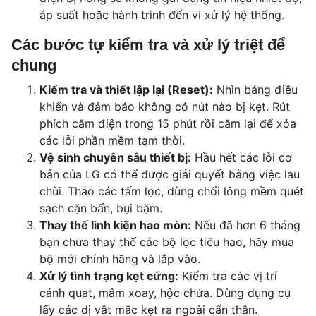
áp suất hoặc hành trình đến vi xử lý hệ thống.
Các bước tự kiểm tra và xử lý triệt để
chung
Kiểm tra và thiết lập lại (Reset):
Nhìn bảng điều
khiển và đảm bảo không có nút nào bị kẹt. Rút
phích cắm điện trong 15 phút rồi cắm lại để xóa
các lỗi phần mềm tạm thời.
Vệ sinh chuyên sâu thiết bị:
Hầu hết các lỗi cơ
bản của LG có thể được giải quyết bằng việc lau
chùi. Tháo các tấm lọc, dùng chổi lông mềm quét
sạch cặn bẩn, bụi bặm.
Thay thế linh kiện hao mòn:
Nếu đã hơn 6 tháng
bạn chưa thay thế các bộ lọc tiêu hao, hãy mua
bộ mới chính hãng và lắp vào.
Xử lý tình trạng kẹt cứng:
Kiểm tra các vị trí
cánh quạt, mâm xoay, hộc chứa. Dùng dụng cụ
lấy các dị vật mắc kẹt ra ngoài cẩn thận.