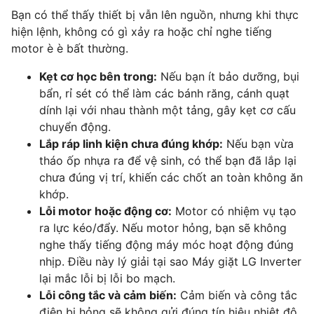
Bạn có thể thấy thiết bị vẫn lên nguồn, nhưng khi thực
hiện lệnh, không có gì xảy ra hoặc chỉ nghe tiếng
motor è è bất thường.
Kẹt cơ học bên trong:
Nếu bạn ít bảo dưỡng, bụi
bẩn, rỉ sét có thể làm các bánh răng, cánh quạt
dính lại với nhau thành một tảng, gây kẹt cơ cấu
chuyển động.
Lắp ráp linh kiện chưa đúng khớp:
Nếu bạn vừa
tháo ốp nhựa ra để vệ sinh, có thể bạn đã lắp lại
chưa đúng vị trí, khiến các chốt an toàn không ăn
khớp.
Lỗi motor hoặc động cơ:
Motor có nhiệm vụ tạo
ra lực kéo/đẩy. Nếu motor hỏng, bạn sẽ không
nghe thấy tiếng động máy móc hoạt động đúng
nhịp. Điều này lý giải tại sao Máy giặt LG Inverter
lại mắc lỗi bị lỗi bo mạch.
Lỗi công tắc và cảm biến:
Cảm biến và công tắc
điện bị hỏng sẽ không gửi đúng tín hiệu nhiệt độ,