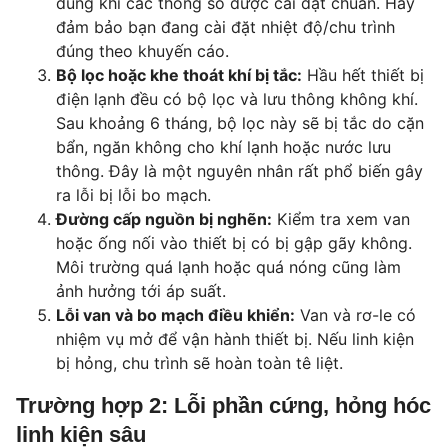
đúng khi các thông số được cài đặt chuẩn. Hãy
đảm bảo bạn đang cài đặt nhiệt độ/chu trình
đúng theo khuyến cáo.
Bộ lọc hoặc khe thoát khí bị tắc:
Hầu hết thiết bị
điện lạnh đều có bộ lọc và lưu thông không khí.
Sau khoảng 6 tháng, bộ lọc này sẽ bị tắc do cặn
bẩn, ngăn không cho khí lạnh hoặc nước lưu
thông. Đây là một nguyên nhân rất phổ biến gây
ra lỗi bị lỗi bo mạch.
Đường cấp nguồn bị nghẽn:
Kiểm tra xem van
hoặc ống nối vào thiết bị có bị gập gãy không.
Môi trường quá lạnh hoặc quá nóng cũng làm
ảnh hưởng tới áp suất.
Lỗi van và bo mạch điều khiển:
Van và rơ-le có
nhiệm vụ mở để vận hành thiết bị. Nếu linh kiện
bị hỏng, chu trình sẽ hoàn toàn tê liệt.
Trường hợp 2: Lỗi phần cứng, hỏng hóc
linh kiện sâu