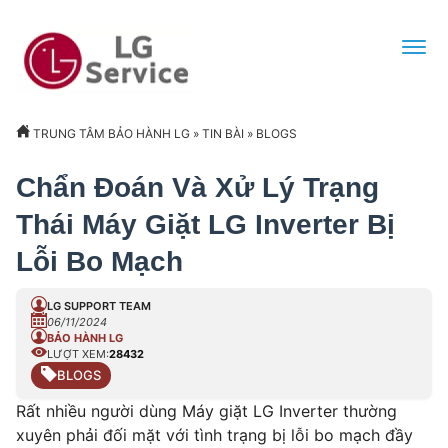
TRUNG TÂM BẢO HÀNH LG
»
TIN BÀI
»
BLOGS
Chẩn Đoán Và Xử Lý Trạng
Thái Máy Giặt LG Inverter Bị
Lỗi Bo Mạch
LG SUPPORT TEAM
06/11/2024
BẢO HÀNH LG
LƯỢT XEM:
28432
BLOGS
Rất nhiều người dùng Máy giặt LG Inverter thường
xuyên phải đối mặt với tình trạng bị lỗi bo mạch đầy