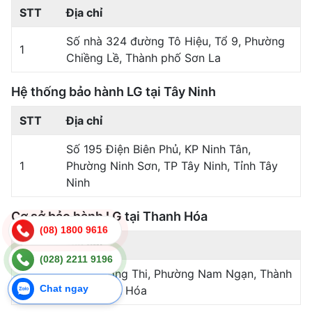
STT
Địa chỉ
Số nhà 324 đường Tô Hiệu, Tổ 9, Phường
1
Chiềng Lề, Thành phố Sơn La
Hệ thống bảo hành LG tại Tây Ninh
STT
Địa chỉ
Số 195 Điện Biên Phủ, KP Ninh Tân,
1
Phường Ninh Sơn, TP Tây Ninh, Tỉnh Tây
Ninh
Cơ sở bảo hành LG tại Thanh Hóa
(08) 1800 9616
STT
Địa chỉ
(028) 2211 9196
258 Trường Thi, Phường Nam Ngạn, Thành
1
phố Thanh Hóa
Chat ngay