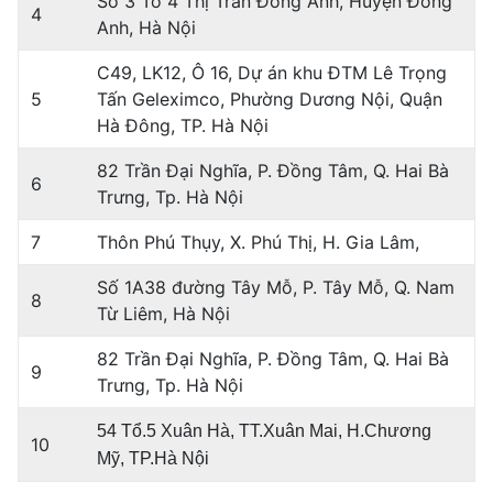
Số 3 Tổ 4 Thị Trấn Đông Anh, Huyện Đông
4
Anh, Hà Nội
C49, LK12, Ô 16, Dự án khu ĐTM Lê Trọng
5
Tấn Geleximco, Phường Dương Nội, Quận
Hà Đông, TP. Hà Nội
82 Trần Đại Nghĩa, P. Đồng Tâm, Q. Hai Bà
6
Trưng, Tp. Hà Nội
7
Thôn Phú Thụy, X. Phú Thị, H. Gia Lâm,
Số 1A38 đường Tây Mỗ, P. Tây Mỗ, Q. Nam
8
Từ Liêm, Hà Nội
82 Trần Đại Nghĩa, P. Đồng Tâm, Q. Hai Bà
9
Trưng, Tp. Hà Nội
54 Tổ.5 Xuân Hà, TT.Xuân Mai, H.Chương
10
Mỹ, TP.Hà Nội