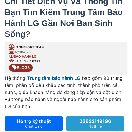
Chi Tiết Dịch Vụ Và Thông Tin
Bạn Tìm Kiếm Trung Tâm Bảo
Hành LG Gần Nơi Bạn Sinh
Sống?
LG SUPPORT TEAM
07/09/2023
BẢO HÀNH LG
LƯỢT XEM:
6789
BLOGS
Hệ thống
Trung tâm bảo hành LG
bao gồm 90 trung
tâm, phân bố đều khắp các tỉnh, thành phố trên cả
nước, giúp khách hàng dễ dàng tiếp cận và đặt dịch
vụ trong bảo hành và ngoài bảo hành cho sản phẩm
LG của bạn
Hỗ trợ kỹ thuật
02822119196
Chat Zalo
Hotline