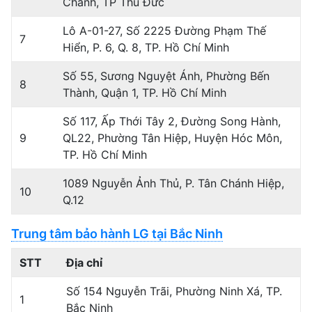
Chánh, TP Thủ Đức
Lô A-01-27, Số 2225 Đường Phạm Thế
7
Hiển, P. 6, Q. 8, TP. Hồ Chí Minh
Số 55, Sương Nguyệt Ánh, Phường Bến
8
Thành, Quận 1, TP. Hồ Chí Minh
Số 117, Ấp Thới Tây 2, Đường Song Hành,
9
QL22, Phường Tân Hiệp, Huyện Hóc Môn,
TP. Hồ Chí Minh
1089 Nguyễn Ảnh Thủ, P. Tân Chánh Hiệp,
10
Q.12
Trung tâm bảo hành LG tại Bắc Ninh
STT
Địa chỉ
Số 154 Nguyễn Trãi, Phường Ninh Xá, TP.
1
Bắc Ninh