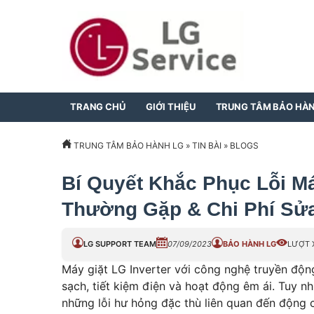
TRANG CHỦ
GIỚI THIỆU
TRUNG TÂM BẢO HÀ
TRUNG TÂM BẢO HÀNH LG
»
TIN BÀI
»
BLOGS
Bí Quyết Khắc Phục Lỗi Máy
Thường Gặp & Chi Phí Sử
LG SUPPORT TEAM
07/09/2023
BẢO HÀNH LG
LƯỢT 
Máy giặt LG Inverter với công nghệ truyền động
sạch, tiết kiệm điện và hoạt động êm ái. Tuy 
những lỗi hư hỏng đặc thù liên quan đến động 