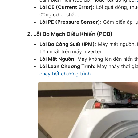
Lỗi CE (Current Error):
Lỗi quá dòng, thư
động cơ bị chập.
Lỗi PE (Pressure Sensor):
Cảm biến áp lự
2. Lỗi Bo Mạch Điều Khiển (PCB)
Lỗi Bo Công Suất (IPM):
Máy mất nguồn, k
tiền nhất trên máy Inverter.
Lỗi Mất Nguồn:
Máy không lên đèn hiển t
Lỗi Loạn Chương Trình:
Máy nhảy thời gia
chạy hết chương trình
.