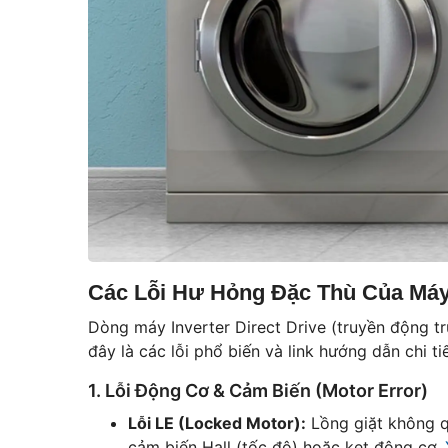
Các Lỗi Hư Hỏng Đặc Thù Của Máy 
Dòng máy Inverter Direct Drive (truyền động t
đây là các lỗi phổ biến và link hướng dẫn chi tiế
1. Lỗi Động Cơ & Cảm Biến (Motor Error)
Lỗi LE (Locked Motor):
Lồng giặt không q
cảm biến Hall (tốc độ) hoặc kẹt động cơ.