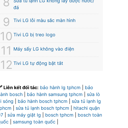
Sửa tủ lạnh LG không lấy được nước/
đá
Tivi LG lỗi màu sắc màn hình
Tivi LG bị treo logo
Máy sấy LG không vào điện
Tivi LG tự động bật tắt
 Liên kết đối tác:
bảo hành lg tphcm
|
bảo
hành bosch
|
bảo hành samsung tphcm
|
sửa lò
vi sóng
|
bảo hành bosch tphcm
|
sửa tủ lạnh lg
tphcm
|
sửa tủ lạnh bosch tphcm
|
hitachi quận
07
|
sửa máy giặt lg
|
bosch tphcm
|
bosch toàn
quốc
|
samsung toàn quốc
|