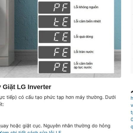
Giặt LG Inverter

rực tiếp) có cấu tạo phức tạp hơn máy thường. Dưới
t:
uay hoặc giật cục. Nguyên nhân thường do hỏng
Xem chi tiết cách sửa lỗi LE
.