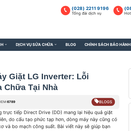
(028) 2211 9196
(0
Tổng đài dịch vụ
Hot
NH
DỊCH VỤ SỬA CHỮA
BLOG
CHÍNH SÁCH BẢO HÀNH
 Giặt LG Inverter: Lỗi
a Chữa Tại Nhà
BLOGS
XEM:
6789
 trực tiếp Direct Drive (DD) mang lại hiệu quả giặt
nhiên, do cấu tạo phức tạp hơn, dòng máy này cũng có
cơ và bo mạch công suất. Bài viết này sẽ giúp bạn