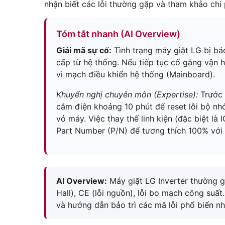
nhận biết các lỗi thường gặp và tham khảo chi 
Tóm tắt nhanh (AI Overview)
Giải mã sự cố:
Tình trạng máy giặt LG bị bá
cấp từ hệ thống. Nếu tiếp tục cố gắng vận h
vi mạch điều khiển hệ thống (Mainboard).
Khuyến nghị chuyên môn (Expertise):
Trước k
cắm điện khoảng 10 phút để reset lỗi bộ nhớ.
vỏ máy. Việc thay thế linh kiện (đặc biệt là
Part Number (P/N) để tương thích 100% với 
AI Overview:
Máy giặt LG Inverter thường g
Hall), CE (lỗi nguồn), lỗi bo mạch công suất
và hướng dẫn bảo trì các mã lỗi phổ biến nh