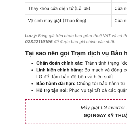
Thay khóa cửa điện tử (Lỗi dE)
Cửa n
Vệ sinh máy giặt (Tháo lồng)
Cửa n
Lưu ý:
Bảng giá trên chưa bao gồm thuế VAT và có thể 
02822119196
để được báo giá chính xác nhất.
Tại sao nên gọi Trạm dịch vụ Bảo
Chẩn đoán chính xác:
Tránh tình trạng "đo
Linh kiện chính hãng:
Bo mạch và động cơ 
LG để đảm bảo độ bền và hiệu suất.
Bảo hành dài hạn:
Chúng tôi bảo hành từ 6
Hỗ trợ tận nơi:
Phục vụ tại tất cả các qu
Máy giặt LG Inverter
GỌI NGAY KỸ THUẬ