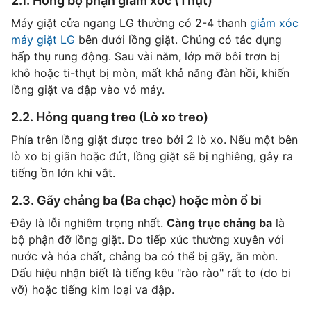
2.1. Hỏng bộ phận giảm xóc (Thụt)
Máy giặt cửa ngang LG thường có 2-4 thanh
giảm xóc
máy giặt LG
bên dưới lồng giặt. Chúng có tác dụng
hấp thụ rung động. Sau vài năm, lớp mỡ bôi trơn bị
khô hoặc ti-thụt bị mòn, mất khả năng đàn hồi, khiến
lồng giặt va đập vào vỏ máy.
2.2. Hỏng quang treo (Lò xo treo)
Phía trên lồng giặt được treo bởi 2 lò xo. Nếu một bên
lò xo bị giãn hoặc đứt, lồng giặt sẽ bị nghiêng, gây ra
tiếng ồn lớn khi vắt.
2.3. Gãy chảng ba (Ba chạc) hoặc mòn ổ bi
Đây là lỗi nghiêm trọng nhất.
Càng trục chảng ba
là
bộ phận đỡ lồng giặt. Do tiếp xúc thường xuyên với
nước và hóa chất, chảng ba có thể bị gãy, ăn mòn.
Dấu hiệu nhận biết là tiếng kêu "rào rào" rất to (do bi
vỡ) hoặc tiếng kim loại va đập.