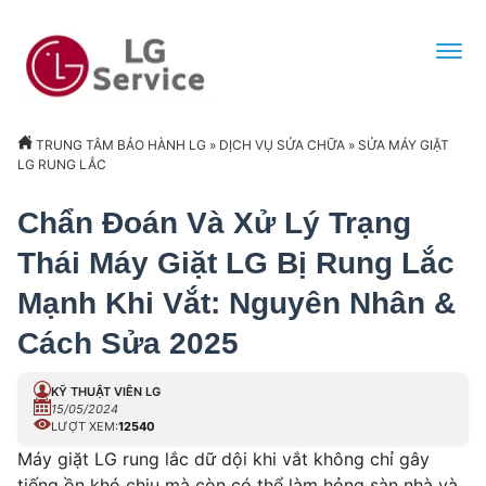
TRUNG TÂM BẢO HÀNH LG
»
DỊCH VỤ SỬA CHỮA
»
SỬA MÁY GIẶT
LG RUNG LẮC
Chẩn Đoán Và Xử Lý Trạng
Thái Máy Giặt LG Bị Rung Lắc
Mạnh Khi Vắt: Nguyên Nhân &
Cách Sửa 2025
KỸ THUẬT VIÊN LG
15/05/2024
LƯỢT XEM:
12540
Máy giặt LG rung lắc dữ dội khi vắt không chỉ gây
tiếng ồn khó chịu mà còn có thể làm hỏng sàn nhà và