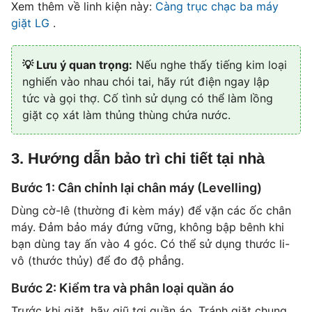
Xem thêm về linh kiện này:
Càng trục chạc ba máy
giặt LG
.
💡 Lưu ý quan trọng:
Nếu nghe thấy tiếng kim loại
nghiến vào nhau chói tai, hãy rút điện ngay lập
tức và gọi thợ. Cố tình sử dụng có thể làm lồng
giặt cọ xát làm thủng thùng chứa nước.
3. Hướng dẫn bảo trì chi tiết tại nhà
Bước 1: Cân chỉnh lại chân máy (Levelling)
Dùng cờ-lê (thường đi kèm máy) để vặn các ốc chân
máy. Đảm bảo máy đứng vững, không bập bênh khi
bạn dùng tay ấn vào 4 góc. Có thể sử dụng thước li-
vô (thước thủy) để đo độ phẳng.
Bước 2: Kiểm tra và phân loại quần áo
Trước khi giặt, hãy giũ tơi quần áo. Tránh giặt chung