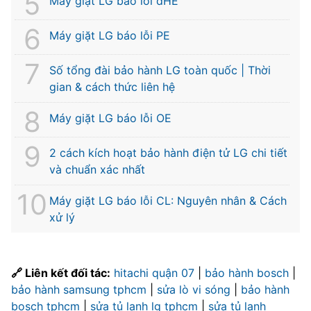
Máy giặt LG báo lỗi dHE
Máy giặt LG báo lỗi PE
Số tổng đài bảo hành LG toàn quốc | Thời
gian & cách thức liên hệ
Máy giặt LG báo lỗi OE
2 cách kích hoạt bảo hành điện tử LG chi tiết
và chuẩn xác nhất
Máy giặt LG báo lỗi CL: Nguyên nhân & Cách
xử lý
🔗 Liên kết đối tác:
hitachi quận 07
|
bảo hành bosch
|
bảo hành samsung tphcm
|
sửa lò vi sóng
|
bảo hành
bosch tphcm
|
sửa tủ lạnh lg tphcm
|
sửa tủ lạnh