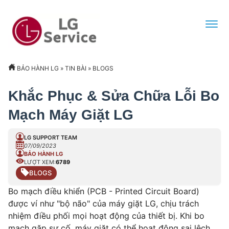
BẢO HÀNH LG
»
TIN BÀI
»
BLOGS
Khắc Phục & Sửa Chữa Lỗi Bo
Mạch Máy Giặt LG
LG SUPPORT TEAM
07/09/2023
BẢO HÀNH LG
LƯỢT XEM:
6789
BLOGS
Bo mạch điều khiển (PCB - Printed Circuit Board)
được ví như "bộ não" của máy giặt LG, chịu trách
nhiệm điều phối mọi hoạt động của thiết bị. Khi bo
mạch gặp sự cố, máy giặt có thể hoạt động sai lệch,