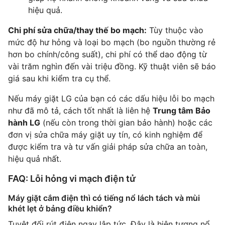
hiệu quả.
Chi phí sửa chữa/thay thế bo mạch:
Tùy thuộc vào
mức độ hư hỏng và loại bo mạch (bo nguồn thường rẻ
hơn bo chính/công suất), chi phí có thể dao động từ
vài trăm nghìn đến vài triệu đồng. Kỹ thuật viên sẽ báo
giá sau khi kiểm tra cụ thể.
Nếu máy giặt LG của bạn có các dấu hiệu lỗi bo mạch
như đã mô tả, cách tốt nhất là liên hệ
Trung tâm Bảo
hành LG
(nếu còn trong thời gian bảo hành) hoặc các
đơn vị sửa chữa máy giặt uy tín, có kinh nghiệm để
được kiểm tra và tư vấn giải pháp sửa chữa an toàn,
hiệu quả nhất.
FAQ: Lỗi hỏng vi mạch điện tử
Máy giặt cắm điện thì có tiếng nổ lách tách và mùi
khét lẹt ở bảng điều khiển?
Tuyệt đối rút điện ngay lập tức. Đây là hiện tượng nổ