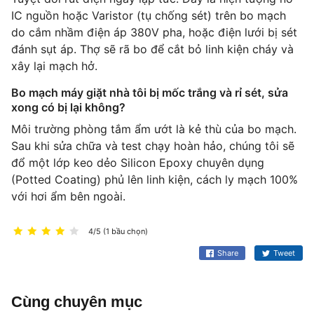
IC nguồn hoặc Varistor (tụ chống sét) trên bo mạch
do cắm nhầm điện áp 380V pha, hoặc điện lưới bị sét
đánh sụt áp. Thợ sẽ rã bo để cắt bỏ linh kiện cháy và
xây lại mạch hở.
Bo mạch máy giặt nhà tôi bị mốc trắng và rỉ sét, sửa
xong có bị lại không?
Môi trường phòng tắm ẩm ướt là kẻ thù của bo mạch.
Sau khi sửa chữa và test chạy hoàn hảo, chúng tôi sẽ
đổ một lớp keo dẻo Silicon Epoxy chuyên dụng
(Potted Coating) phủ lên linh kiện, cách ly mạch 100%
với hơi ẩm bên ngoài.
4/5 (1 bầu chọn)
Share
Tweet
Cùng chuyên mục