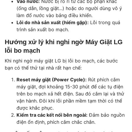
Vào nước:
Nước bị rò rỉ từ các bộ phận khác
(ống dẫn, lồng giặt...) hoặc do người dùng vô ý
làm đổ nước vào bảng điều khiển.
Lỗi do nhà sản xuất (hiếm gặp):
Lỗi trong quá
trình sản xuất bo mạch.
Hướng xử lý khi nghi ngờ Máy Giặt LG
lỗi bo mạch
Khi nghi ngờ máy giặt LG bị lỗi bo mạch, các bước
bạn có thể thử tại nhà rất hạn chế:
Reset máy giặt (Power Cycle):
Rút phích cắm
máy giặt, đợi khoảng 15-30 phút để các tụ điện
trên bo mạch xả hết điện. Sau đó cắm lại và thử
vận hành. Đôi khi lỗi phần mềm tạm thời có thể
được khắc phục.
Kiểm tra các kết nối bên ngoài:
Đảm bảo nguồn
điện ổn định, phích cắm chắc chắn.