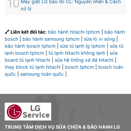
Máy giặt LG báo lỗi CL: Nguyên nhân & Cách
xử lý
🔗 Liên kết đối tác:
bảo hành hitachi tphcm
|
bảo hành
bosch
|
bảo hành samsung tphcm
|
sửa lò vi sóng
|
bảo hành bosch tphcm
|
sửa tủ lạnh lg tphcm
|
sửa tủ
lạnh bosch tphcm
|
tủ lạnh hitachi không lạnh
|
sửa
board tủ lạnh hitachi
|
sửa hệ thống xả đá hitachi
|
thay block tủ lạnh hitachi
|
bosch tphcm
|
bosch toàn
quốc
|
samsung toàn quốc
|
TRUNG TÂM DỊCH VỤ SỬA CHỮA & BẢO HÀNH LG