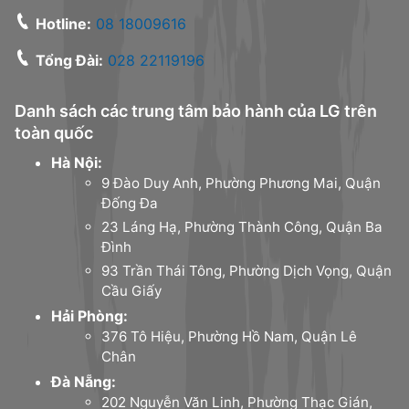
Hotline:
08 18009616
Tổng Đài:
028 22119196
Danh sách các trung tâm bảo hành của LG trên
toàn quốc
Hà Nội:
9 Đào Duy Anh, Phường Phương Mai, Quận
Đống Đa
23 Láng Hạ, Phường Thành Công, Quận Ba
Đình
93 Trần Thái Tông, Phường Dịch Vọng, Quận
Cầu Giấy
Hải Phòng:
376 Tô Hiệu, Phường Hồ Nam, Quận Lê
Chân
Đà Nẵng:
202 Nguyễn Văn Linh, Phường Thạc Gián,