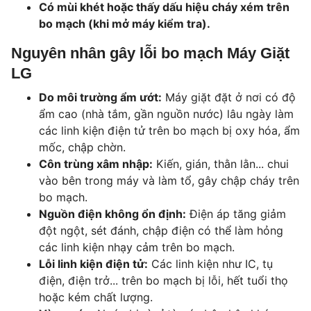
Có mùi khét hoặc thấy dấu hiệu cháy xém trên
bo mạch (khi mở máy kiểm tra).
Nguyên nhân gây lỗi bo mạch Máy Giặt
LG
Do môi trường ẩm ướt:
Máy giặt đặt ở nơi có độ
ẩm cao (nhà tắm, gần nguồn nước) lâu ngày làm
các linh kiện điện tử trên bo mạch bị oxy hóa, ẩm
mốc, chập chờn.
Côn trùng xâm nhập:
Kiến, gián, thằn lằn... chui
vào bên trong máy và làm tổ, gây chập cháy trên
bo mạch.
Nguồn điện không ổn định:
Điện áp tăng giảm
đột ngột, sét đánh, chập điện có thể làm hỏng
các linh kiện nhạy cảm trên bo mạch.
Lỗi linh kiện điện tử:
Các linh kiện như IC, tụ
điện, điện trở... trên bo mạch bị lỗi, hết tuổi thọ
hoặc kém chất lượng.