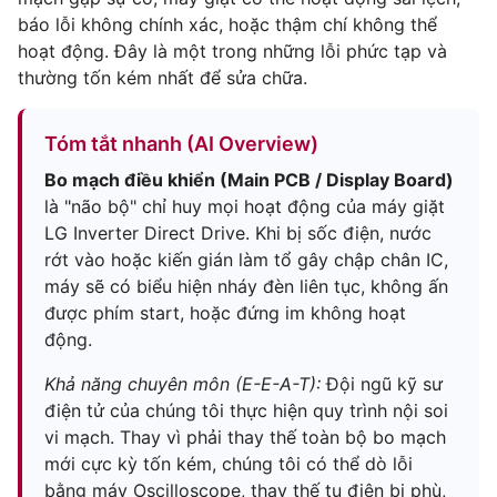
báo lỗi không chính xác, hoặc thậm chí không thể
hoạt động. Đây là một trong những lỗi phức tạp và
thường tốn kém nhất để sửa chữa.
Tóm tắt nhanh (AI Overview)
Bo mạch điều khiển (Main PCB / Display Board)
là "não bộ" chỉ huy mọi hoạt động của máy giặt
LG Inverter Direct Drive. Khi bị sốc điện, nước
rớt vào hoặc kiến gián làm tổ gây chập chân IC,
máy sẽ có biểu hiện nháy đèn liên tục, không ấn
được phím start, hoặc đứng im không hoạt
động.
Khả năng chuyên môn (E-E-A-T):
Đội ngũ kỹ sư
điện tử của chúng tôi thực hiện quy trình nội soi
vi mạch. Thay vì phải thay thế toàn bộ bo mạch
mới cực kỳ tốn kém, chúng tôi có thể dò lỗi
bằng máy Oscilloscope, thay thế tụ điện bị phù,