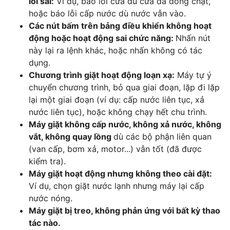
lỗi sai:
Ví dụ, báo lỗi cửa dù cửa đã đóng chặt,
hoặc báo lỗi cấp nước dù nước vẫn vào.
Các nút bấm trên bảng điều khiển không hoạt
động hoặc hoạt động sai chức năng:
Nhấn nút
này lại ra lệnh khác, hoặc nhấn không có tác
dụng.
Chương trình giặt hoạt động loạn xạ:
Máy tự ý
chuyển chương trình, bỏ qua giai đoạn, lặp đi lặp
lại một giai đoạn (ví dụ: cấp nước liên tục, xả
nước liên tục), hoặc không chạy hết chu trình.
Máy giặt không cấp nước, không xả nước, không
vắt, không quay lồng
dù các bộ phận liên quan
(van cấp, bơm xả, motor...) vẫn tốt (đã được
kiểm tra).
Máy giặt hoạt động nhưng không theo cài đặt:
Ví dụ, chọn giặt nước lạnh nhưng máy lại cấp
nước nóng.
Máy giặt bị treo, không phản ứng với bất kỳ thao
tác nào.