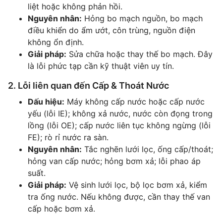
liệt hoặc không phản hồi.
Nguyên nhân:
Hỏng bo mạch nguồn, bo mạch
điều khiển do ẩm ướt, côn trùng, nguồn điện
không ổn định.
Giải pháp:
Sửa chữa hoặc thay thế bo mạch. Đây
là lỗi phức tạp cần kỹ thuật viên uy tín.
2. Lỗi liên quan đến Cấp & Thoát Nước
Dấu hiệu:
Máy không cấp nước hoặc cấp nước
yếu (lỗi IE); không xả nước, nước còn đọng trong
lồng (lỗi OE); cấp nước liên tục không ngừng (lỗi
FE); rò rỉ nước ra sàn.
Nguyên nhân:
Tắc nghẽn lưới lọc, ống cấp/thoát;
hỏng van cấp nước; hỏng bơm xả; lỗi phao áp
suất.
Giải pháp:
Vệ sinh lưới lọc, bộ lọc bơm xả, kiểm
tra ống nước. Nếu không được, cần thay thế van
cấp hoặc bơm xả.