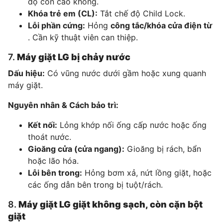
độ còn cao không.
Khóa trẻ em (CL):
Tắt chế độ Child Lock.
Lỗi phần cứng:
Hỏng
công tắc/khóa cửa điện từ
. Cần kỹ thuật viên can thiệp.
7.
Máy giặt LG bị chảy nước
Dấu hiệu:
Có vũng nước dưới gầm hoặc xung quanh
máy giặt.
Nguyên nhân & Cách bảo trì:
Kết nối:
Lỏng khớp nối ống cấp nước hoặc ống
thoát nước.
Gioăng cửa (cửa ngang):
Gioăng bị rách, bẩn
hoặc lão hóa.
Lỗi bên trong:
Hỏng bơm xả, nứt lồng giặt, hoặc
các ống dẫn bên trong bị tuột/rách.
8.
Máy giặt LG giặt không sạch, còn cặn bột
giặt