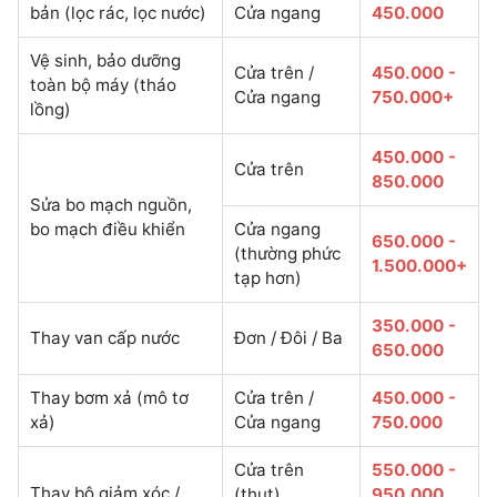
bản (lọc rác, lọc nước)
Cửa ngang
450.000
Vệ sinh, bảo dưỡng
Cửa trên /
450.000 -
toàn bộ máy (tháo
Cửa ngang
750.000+
lồng)
450.000 -
Cửa trên
850.000
Sửa bo mạch nguồn,
bo mạch điều khiển
Cửa ngang
650.000 -
(thường phức
1.500.000+
tạp hơn)
350.000 -
Thay van cấp nước
Đơn / Đôi / Ba
650.000
Thay bơm xả (mô tơ
Cửa trên /
450.000 -
xả)
Cửa ngang
750.000
Cửa trên
550.000 -
Thay bộ giảm xóc /
(thụt)
950.000