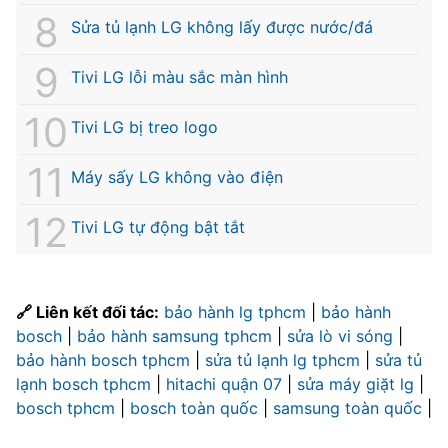
Sửa tủ lạnh LG không lấy được nước/đá
Tivi LG lỗi màu sắc màn hình
Tivi LG bị treo logo
Máy sấy LG không vào điện
Tivi LG tự động bật tắt
🔗 Liên kết đối tác:
bảo hành lg tphcm
|
bảo hành
bosch
|
bảo hành samsung tphcm
|
sửa lò vi sóng
|
bảo hành bosch tphcm
|
sửa tủ lạnh lg tphcm
|
sửa tủ
lạnh bosch tphcm
|
hitachi quận 07
|
sửa máy giặt lg
|
bosch tphcm
|
bosch toàn quốc
|
samsung toàn quốc
|