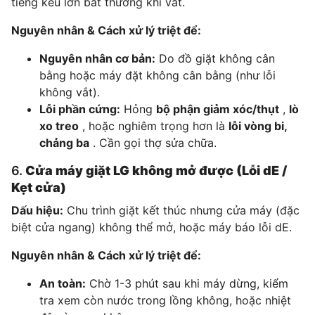
tiếng kêu lớn bất thường khi vắt.
Nguyên nhân & Cách xử lý triệt để:
Nguyên nhân cơ bản:
Do đồ giặt không cân
bằng hoặc máy đặt không cân bằng (như lỗi
không vắt).
Lỗi phần cứng:
Hỏng
bộ phận giảm xóc/thụt
,
lò
xo treo
, hoặc nghiêm trọng hơn là
lỗi vòng bi,
chảng ba
. Cần gọi thợ sửa chữa.
6.
Cửa máy giặt LG không mở được (Lỗi dE /
Kẹt cửa)
Dấu hiệu:
Chu trình giặt kết thúc nhưng cửa máy (đặc
biệt cửa ngang) không thể mở, hoặc máy báo lỗi dE.
Nguyên nhân & Cách xử lý triệt để:
An toàn:
Chờ 1-3 phút sau khi máy dừng, kiểm
tra xem còn nước trong lồng không, hoặc nhiệt