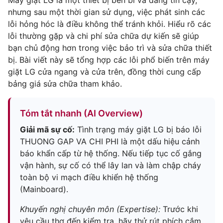
Máy giặt LG là một thiết bị bền bỉ và đáng tin cậy,
nhưng sau một thời gian sử dụng, việc phát sinh các
lỗi hỏng hóc là điều không thể tránh khỏi. Hiểu rõ các
lỗi thường gặp và chi phí sửa chữa dự kiến sẽ giúp
bạn chủ động hơn trong việc bảo trì và sửa chữa thiết
bị. Bài viết này sẽ tổng hợp các lỗi phổ biến trên máy
giặt LG cửa ngang và cửa trên, đồng thời cung cấp
bảng giá sửa chữa tham khảo.
Tóm tắt nhanh (AI Overview)
Giải mã sự cố:
Tình trạng máy giặt LG bị báo lỗi
THUONG GAP VA CHI PHI là một dấu hiệu cảnh
báo khẩn cấp từ hệ thống. Nếu tiếp tục cố gắng
vận hành, sự cố có thể lây lan và làm chập cháy
toàn bộ vi mạch điều khiển hệ thống
(Mainboard).
Khuyến nghị chuyên môn (Expertise):
Trước khi
yêu cầu thợ đến kiểm tra, hãy thử rút phích cắm