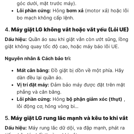
góc dưới, mặt trước máy).
Lỗi phần cứng:
Hỏng
bơm xả
(motor xả) hoặc lỗi
bo mạch không cấp lệnh.
4.
Máy giặt LG không vắt hoặc vắt yếu (Lỗi UE)
Dấu hiệu:
Quần áo sau khi giặt vẫn còn ướt sũng, lồng
giặt không quay tốc độ cao, hoặc máy báo lỗi UE.
Nguyên nhân & Cách bảo trì:
Mất cân bằng:
Đồ giặt bị dồn về một phía. Hãy
dàn đều lại quần áo.
Vị trí đặt máy:
Đảm bảo máy được đặt trên mặt
phẳng và cân bằng.
Lỗi phần cứng:
Hỏng
bộ phận giảm xóc (thụt)
,
lỗi động cơ, hỏng vòng bi...
5.
Máy giặt LG rung lắc mạnh và kêu to khi vắt
Dấu hiệu:
Máy rung lắc dữ dội, va đập mạnh, phát ra