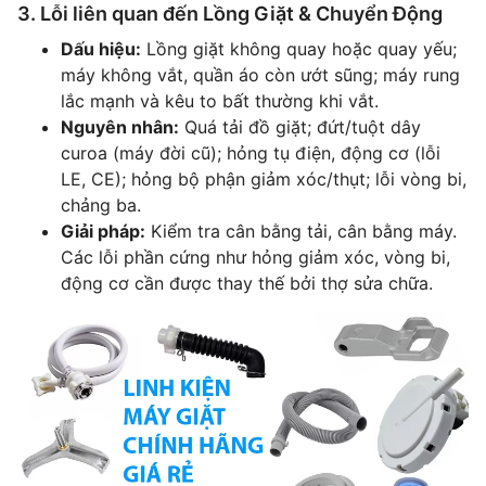
3. Lỗi liên quan đến Lồng Giặt & Chuyển Động
Dấu hiệu:
Lồng giặt không quay hoặc quay yếu;
máy không vắt, quần áo còn ướt sũng; máy rung
lắc mạnh và kêu to bất thường khi vắt.
Nguyên nhân:
Quá tải đồ giặt; đứt/tuột dây
curoa (máy đời cũ); hỏng tụ điện, động cơ (lỗi
LE, CE); hỏng bộ phận giảm xóc/thụt; lỗi vòng bi,
chảng ba.
Giải pháp:
Kiểm tra cân bằng tải, cân bằng máy.
Các lỗi phần cứng như hỏng giảm xóc, vòng bi,
động cơ cần được thay thế bởi thợ sửa chữa.