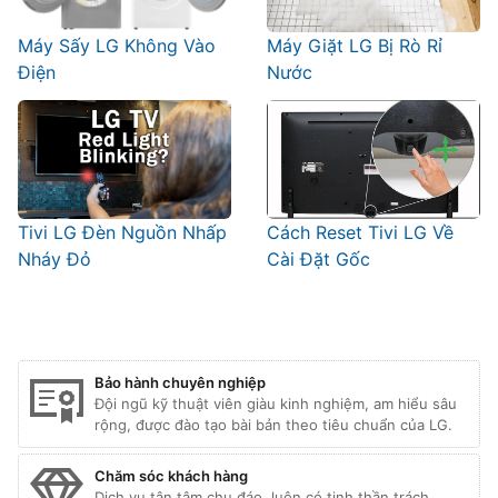
Máy Sấy LG Không Vào
Máy Giặt LG Bị Rò Rỉ
Điện
Nước
Tivi LG Đèn Nguồn Nhấp
Cách Reset Tivi LG Về
Nháy Đỏ
Cài Đặt Gốc
Bảo hành chuyên nghiệp
Đội ngũ kỹ thuật viên giàu kinh nghiệm, am hiểu sâu
rộng, được đào tạo bài bản theo tiêu chuẩn của LG.
Chăm sóc khách hàng
Dịch vụ tận tâm chu đáo, luôn có tinh thần trách