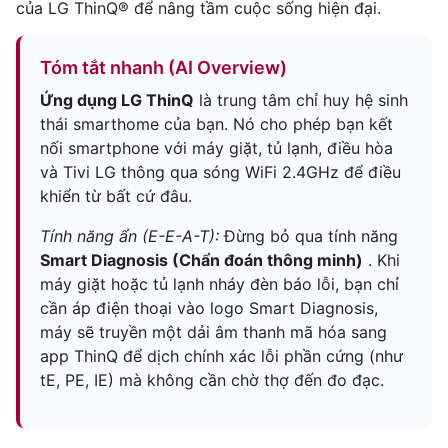
của LG ThinQ® để nâng tầm cuộc sống hiện đại.
Tóm tắt nhanh (AI Overview)
Ứng dụng LG ThinQ
là trung tâm chỉ huy hệ sinh
thái smarthome của bạn. Nó cho phép bạn kết
nối smartphone với máy giặt, tủ lạnh, điều hòa
và Tivi LG thông qua sóng WiFi 2.4GHz để điều
khiển từ bất cứ đâu.
Tính năng ẩn (E-E-A-T):
Đừng bỏ qua tính năng
Smart Diagnosis (Chẩn đoán thông minh)
. Khi
máy giặt hoặc tủ lạnh nháy đèn báo lỗi, bạn chỉ
cần áp điện thoại vào logo Smart Diagnosis,
máy sẽ truyền một dải âm thanh mã hóa sang
app ThinQ để dịch chính xác lỗi phần cứng (như
tE, PE, IE) mà không cần chờ thợ đến đo đạc.