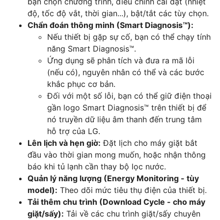
bạn chọn chương trình, điều chỉnh cài đặt (nhiệt
độ, tốc độ vắt, thời gian...), bật/tắt các tùy chọn.
Chẩn đoán thông minh (Smart Diagnosis™):
Nếu thiết bị gặp sự cố, bạn có thể chạy tính
năng Smart Diagnosis™.
Ứng dụng sẽ phân tích và đưa ra mã lỗi
(nếu có), nguyên nhân có thể và các bước
khắc phục cơ bản.
Đối với một số lỗi, bạn có thể giữ điện thoại
gần logo Smart Diagnosis™ trên thiết bị để
nó truyền dữ liệu âm thanh đến trung tâm
hỗ trợ của LG.
Lên lịch và hẹn giờ:
Đặt lịch cho máy giặt bắt
đầu vào thời gian mong muốn, hoặc nhận thông
báo khi tủ lạnh cần thay bộ lọc nước.
Quản lý năng lượng (Energy Monitoring - tùy
model):
Theo dõi mức tiêu thụ điện của thiết bị.
Tải thêm chu trình (Download Cycle - cho máy
giặt/sấy):
Tải về các chu trình giặt/sấy chuyên