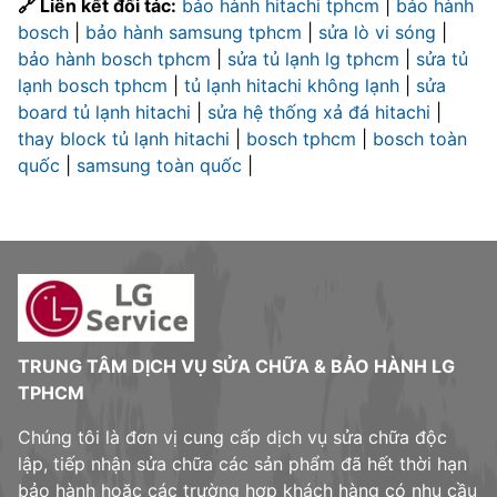
🔗 Liên kết đối tác:
bảo hành hitachi tphcm
|
bảo hành
bosch
|
bảo hành samsung tphcm
|
sửa lò vi sóng
|
bảo hành bosch tphcm
|
sửa tủ lạnh lg tphcm
|
sửa tủ
lạnh bosch tphcm
|
tủ lạnh hitachi không lạnh
|
sửa
board tủ lạnh hitachi
|
sửa hệ thống xả đá hitachi
|
thay block tủ lạnh hitachi
|
bosch tphcm
|
bosch toàn
quốc
|
samsung toàn quốc
|
TRUNG TÂM DỊCH VỤ SỬA CHỮA & BẢO HÀNH LG
TPHCM
Chúng tôi là đơn vị cung cấp dịch vụ sửa chữa độc
lập, tiếp nhận sửa chữa các sản phẩm đã hết thời hạn
bảo hành hoặc các trường hợp khách hàng có nhu cầu