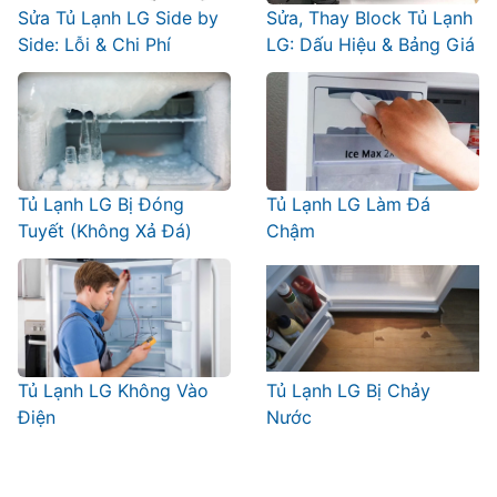
Sửa Tủ Lạnh LG Side by
Sửa, Thay Block Tủ Lạnh
Side: Lỗi & Chi Phí
LG: Dấu Hiệu & Bảng Giá
Tủ Lạnh LG Bị Đóng
Tủ Lạnh LG Làm Đá
Tuyết (Không Xả Đá)
Chậm
Tủ Lạnh LG Không Vào
Tủ Lạnh LG Bị Chảy
Điện
Nước