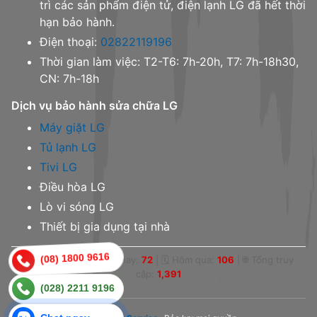
trì các sản phẩm điện tử, điện lạnh LG đã hết thời
hạn bảo hành.
Điện thoại:
02822119196
Thời gian làm việc: T2-T6: 7h-20h, T7: 7h-18h30,
CN: 7h-18h
Dịch vụ bảo hành sửa chữa LG
Máy giặt LG
Tủ lạnh LG
Tivi LG
Điều hòa LG
Lò vi sóng LG
Thiết bị gia dụng tại nhà
(08) 1800 9616
👁 Online:
0
|
📅 Hôm nay:
72
|
🗓 Hôm qua:
106
|
🌐 Tổng truy
cập:
1,391
(028) 2211 9196