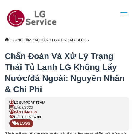
TRUNG TÂM BẢO HÀNH LG
»
TIN BÀI
»
BLOGS
Chẩn Đoán Và Xử Lý Trạng
Thái Tủ Lạnh LG Không Lấy
Nước/đá Ngoài: Nguyên Nhân
& Chi Phí
LG SUPPORT TEAM
07/09/2023
BẢO HÀNH LG
LƯỢT XEM:
6789
BLOGS