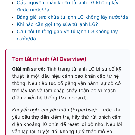
Các nguyên nhân khiến tủ lạnh LG không lấy
được nước/đá
Bảng giá sửa chữa tủ lạnh LG không lấy nước/đá
Khi nào cần gọi thợ sửa tủ lạnh LG?
Câu hỏi thường gặp về tủ lạnh LG không lấy
nước/đá
Tóm tắt nhanh (AI Overview)
Giải mã sự cố:
Tình trạng tủ lạnh LG bị sự cố kỹ
thuật là một dấu hiệu cảnh báo khẩn cấp từ hệ
thống. Nếu tiếp tục cố gắng vận hành, sự cố có
thể lây lan và làm chập cháy toàn bộ vi mạch
điều khiển hệ thống (Mainboard).
Khuyến nghị chuyên môn (Expertise):
Trước khi
yêu cầu thợ đến kiểm tra, hãy thử rút phích cắm
điện khoảng 10 phút để reset lỗi bộ nhớ. Nếu lỗi
vẫn lặp lại, tuyệt đối không tự ý tháo mở vỏ