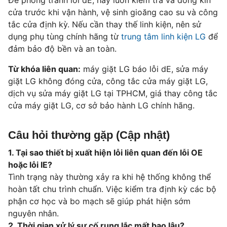
Để phòng tránh lỗi dE, hãy luôn kiểm tra và đóng kín
cửa trước khi vận hành, vệ sinh gioăng cao su và công
tắc cửa định kỳ. Nếu cần thay thế linh kiện, nên sử
dụng phụ tùng chính hãng từ
trung tâm linh kiện LG
để
đảm bảo độ bền và an toàn.
Từ khóa liên quan:
máy giặt LG báo lỗi dE, sửa máy
giặt LG không đóng cửa, công tắc cửa máy giặt LG,
dịch vụ sửa máy giặt LG tại TPHCM, giá thay công tắc
cửa máy giặt LG, cơ sở bảo hành LG chính hãng.
Câu hỏi thường gặp (Cập nhật)
1. Tại sao thiết bị xuất hiện lỗi liên quan đến lỗi OE
hoặc lỗi IE?
Tình trạng này thường xảy ra khi hệ thống không thể
hoàn tất chu trình chuẩn. Việc kiểm tra định kỳ các bộ
phận cơ học và bo mạch sẽ giúp phát hiện sớm
nguyên nhân.
2. Thời gian xử lý sự cố rung lắc mất bao lâu?