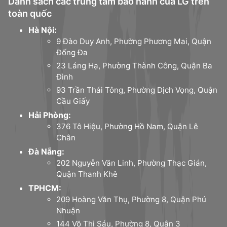
Danh sách các trung tâm bảo hành của LG trên
toàn quốc
Hà Nội:
9 Đào Duy Anh, Phường Phương Mai, Quận
Đống Đa
23 Láng Hạ, Phường Thành Công, Quận Ba
Đình
93 Trần Thái Tông, Phường Dịch Vọng, Quận
Cầu Giấy
Hải Phòng:
376 Tô Hiệu, Phường Hồ Nam, Quận Lê
Chân
Đà Nẵng:
202 Nguyễn Văn Linh, Phường Thạc Gián,
Quận Thanh Khê
TPHCM:
209 Hoàng Văn Thụ, Phường 8, Quận Phú
Nhuận
144 Võ Thị Sáu, Phường 8, Quận 3