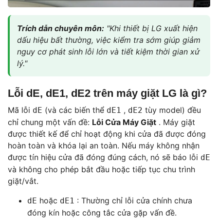
Trích dẫn chuyên môn:
"Khi thiết bị LG xuất hiện
dấu hiệu bất thường, việc kiểm tra sớm giúp giảm
nguy cơ phát sinh lỗi lớn và tiết kiệm thời gian xử
lý."
Lỗi dE, dE1, dE2 trên máy giặt LG là gì?
Mã lỗi
(và các biến thể
,
tùy model) đều
dE
dE1
dE2
chỉ chung một vấn đề:
Lỗi Cửa Máy Giặt
. Máy giặt
được thiết kế để chỉ hoạt động khi cửa đã được đóng
hoàn toàn và khóa lại an toàn. Nếu máy không nhận
được tín hiệu cửa đã đóng đúng cách, nó sẽ báo lỗi
dE
và không cho phép bắt đầu hoặc tiếp tục chu trình
giặt/vắt.
hoặc
: Thường chỉ lỗi cửa chính chưa
dE
dE1
đóng kín hoặc công tắc cửa gặp vấn đề.