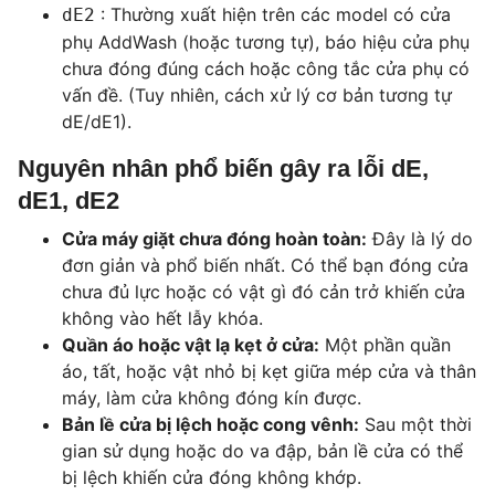
: Thường xuất hiện trên các model có cửa
dE2
phụ AddWash (hoặc tương tự), báo hiệu cửa phụ
chưa đóng đúng cách hoặc công tắc cửa phụ có
vấn đề. (Tuy nhiên, cách xử lý cơ bản tương tự
dE/dE1).
Nguyên nhân phổ biến gây ra lỗi dE,
dE1, dE2
Cửa máy giặt chưa đóng hoàn toàn:
Đây là lý do
đơn giản và phổ biến nhất. Có thể bạn đóng cửa
chưa đủ lực hoặc có vật gì đó cản trở khiến cửa
không vào hết lẫy khóa.
Quần áo hoặc vật lạ kẹt ở cửa:
Một phần quần
áo, tất, hoặc vật nhỏ bị kẹt giữa mép cửa và thân
máy, làm cửa không đóng kín được.
Bản lề cửa bị lệch hoặc cong vênh:
Sau một thời
gian sử dụng hoặc do va đập, bản lề cửa có thể
bị lệch khiến cửa đóng không khớp.