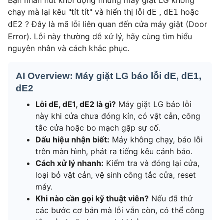
Bạn nhấn nút khởi động nhưng máy giặt LG không
chạy mà lại kêu "tít tít" và hiển thị lỗi
,
hoặc
dE
dE1
? Đây là mã lỗi liên quan đến cửa máy giặt (Door
dE2
Error). Lỗi này thường dễ xử lý, hãy cùng tìm hiểu
nguyên nhân và cách khắc phục.
AI Overview: Máy giặt LG báo lỗi dE, dE1,
dE2
Lỗi dE, dE1, dE2 là gì?
Máy giặt LG báo lỗi
này khi cửa chưa đóng kín, có vật cản, công
tắc cửa hoặc bo mạch gặp sự cố.
Dấu hiệu nhận biết:
Máy không chạy, báo lỗi
trên màn hình, phát ra tiếng kêu cảnh báo.
Cách xử lý nhanh:
Kiểm tra và đóng lại cửa,
loại bỏ vật cản, vệ sinh công tắc cửa, reset
máy.
Khi nào cần gọi kỹ thuật viên?
Nếu đã thử
các bước cơ bản mà lỗi vẫn còn, có thể công