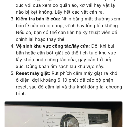
xúc với cửa xem có quần áo, xơ vải hay vật lạ
nào bị kẹt không. Lấy hết các vật cản ra.
Kiểm tra bản lề cửa:
Nhìn bằng mắt thường xem
bản lề cửa có bị cong, vênh hay lỏng lẻo không.
Nếu có, bạn có thể cần liên hệ kỹ thuật viên để
chỉnh lại hoặc thay thế.
Vệ sinh khu vực công tắc/lẫy cửa:
Đôi khi bụi
bẩn hoặc cặn bột giặt có thể tích tụ ở khu vực
lẫy khóa hoặc công tắc cửa, gây cản trở tiếp
xúc. Dùng khăn ẩm sạch lau khu vực này.
Reset máy giặt:
Rút phích cắm máy giặt ra khỏi
ổ điện, đợi khoảng 5-10 phút để các bộ phận
reset, sau đó cắm lại và thử khởi động lại chương
trình.