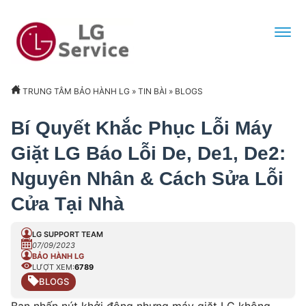
TRUNG TÂM BẢO HÀNH LG
»
TIN BÀI
»
BLOGS
Bí Quyết Khắc Phục Lỗi Máy
Giặt LG Báo Lỗi De, De1, De2:
Nguyên Nhân & Cách Sửa Lỗi
Cửa Tại Nhà
LG SUPPORT TEAM
07/09/2023
BẢO HÀNH LG
LƯỢT XEM:
6789
BLOGS