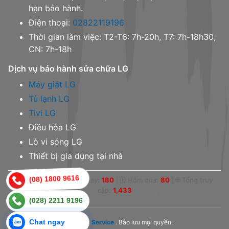
hạn bảo hành.
Điện thoại:
02822119196
Thời gian làm việc: T2-T6: 7h-20h, T7: 7h-18h30,
CN: 7h-18h
Dịch vụ bảo hành sửa chữa LG
Máy giặt LG
Tủ lạnh LG
Tivi LG
Điều hòa LG
Lò vi sóng LG
Thiết bị gia dụng tại nhà
(08) 1800 9616
👁 Online:
0
|
📅 Hôm nay:
180
|
🗓 Hôm qua:
80
|
🌐 Tổng truy
cập:
1,433
(028) 2211 9196
Chat ngay
© 2023,
LG Service
. Bảo lưu mọi quyền.