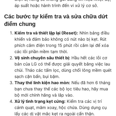
áp suất hoặc hành trình đến vi xử lý cơ sở.
Các bước tự kiểm tra và sửa chữa dứt
điểm chung
Kiểm tra và thiết lập lại (Reset):
Nhìn bảng điều
khiển và đảm bảo không có nút nào bị kẹt. Rút
phích cắm điện trong 15 phút rồi cắm lại để xóa
các lỗi phần mềm tạm thời.
Vệ sinh chuyên sâu thiết bị:
Hầu hết các lỗi cơ
bản của LG có thể được giải quyết bằng việc lau
chùi. Tháo các tấm lọc, dùng chổi lông mềm quét
sạch cặn bẩn, bụi bặm.
Thay thế linh kiện hao mòn:
Nếu đã hơn 6 tháng
bạn chưa thay thế các bộ lọc tiêu hao, hãy mua
bộ mới chính hãng và lắp vào.
Xử lý tình trạng kẹt cứng:
Kiểm tra các vị trí
cánh quạt, mâm xoay, hộc chứa. Dùng dụng cụ
lấy các dị vật mắc kẹt ra ngoài cẩn thận.