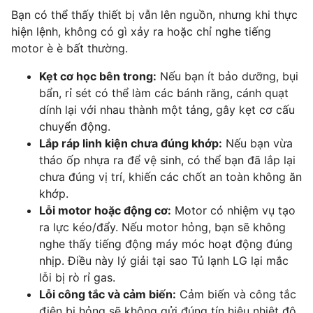
Bạn có thể thấy thiết bị vẫn lên nguồn, nhưng khi thực
hiện lệnh, không có gì xảy ra hoặc chỉ nghe tiếng
motor è è bất thường.
Kẹt cơ học bên trong:
Nếu bạn ít bảo dưỡng, bụi
bẩn, rỉ sét có thể làm các bánh răng, cánh quạt
dính lại với nhau thành một tảng, gây kẹt cơ cấu
chuyển động.
Lắp ráp linh kiện chưa đúng khớp:
Nếu bạn vừa
tháo ốp nhựa ra để vệ sinh, có thể bạn đã lắp lại
chưa đúng vị trí, khiến các chốt an toàn không ăn
khớp.
Lỗi motor hoặc động cơ:
Motor có nhiệm vụ tạo
ra lực kéo/đẩy. Nếu motor hỏng, bạn sẽ không
nghe thấy tiếng động máy móc hoạt động đúng
nhịp. Điều này lý giải tại sao Tủ lạnh LG lại mắc
lỗi bị rò rỉ gas.
Lỗi công tắc và cảm biến:
Cảm biến và công tắc
điện bị hỏng sẽ không gửi đúng tín hiệu nhiệt độ,