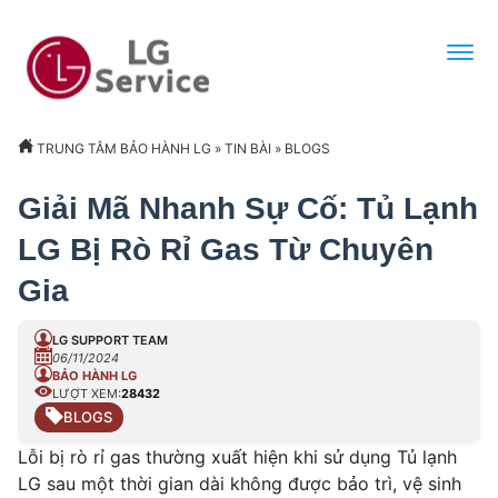
TRUNG TÂM BẢO HÀNH LG
»
TIN BÀI
»
BLOGS
Giải Mã Nhanh Sự Cố: Tủ Lạnh
LG Bị Rò Rỉ Gas Từ Chuyên
Gia
LG SUPPORT TEAM
06/11/2024
BẢO HÀNH LG
LƯỢT XEM:
28432
BLOGS
Lỗi bị rò rỉ gas thường xuất hiện khi sử dụng Tủ lạnh
LG sau một thời gian dài không được bảo trì, vệ sinh