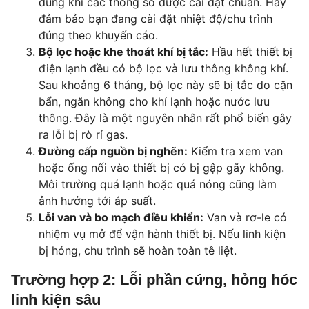
đúng khi các thông số được cài đặt chuẩn. Hãy
đảm bảo bạn đang cài đặt nhiệt độ/chu trình
đúng theo khuyến cáo.
Bộ lọc hoặc khe thoát khí bị tắc:
Hầu hết thiết bị
điện lạnh đều có bộ lọc và lưu thông không khí.
Sau khoảng 6 tháng, bộ lọc này sẽ bị tắc do cặn
bẩn, ngăn không cho khí lạnh hoặc nước lưu
thông. Đây là một nguyên nhân rất phổ biến gây
ra lỗi bị rò rỉ gas.
Đường cấp nguồn bị nghẽn:
Kiểm tra xem van
hoặc ống nối vào thiết bị có bị gập gãy không.
Môi trường quá lạnh hoặc quá nóng cũng làm
ảnh hưởng tới áp suất.
Lỗi van và bo mạch điều khiển:
Van và rơ-le có
nhiệm vụ mở để vận hành thiết bị. Nếu linh kiện
bị hỏng, chu trình sẽ hoàn toàn tê liệt.
Trường hợp 2: Lỗi phần cứng, hỏng hóc
linh kiện sâu