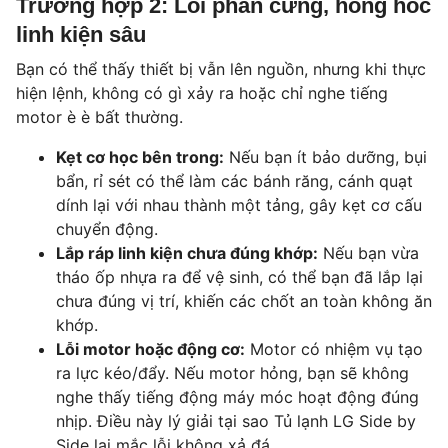
Trường hợp 2: Lỗi phần cứng, hỏng hóc
linh kiện sâu
Bạn có thể thấy thiết bị vẫn lên nguồn, nhưng khi thực
hiện lệnh, không có gì xảy ra hoặc chỉ nghe tiếng
motor è è bất thường.
Kẹt cơ học bên trong:
Nếu bạn ít bảo dưỡng, bụi
bẩn, rỉ sét có thể làm các bánh răng, cánh quạt
dính lại với nhau thành một tảng, gây kẹt cơ cấu
chuyển động.
Lắp ráp linh kiện chưa đúng khớp:
Nếu bạn vừa
tháo ốp nhựa ra để vệ sinh, có thể bạn đã lắp lại
chưa đúng vị trí, khiến các chốt an toàn không ăn
khớp.
Lỗi motor hoặc động cơ:
Motor có nhiệm vụ tạo
ra lực kéo/đẩy. Nếu motor hỏng, bạn sẽ không
nghe thấy tiếng động máy móc hoạt động đúng
nhịp. Điều này lý giải tại sao Tủ lạnh LG Side by
Side lại mắc lỗi không xả đá.