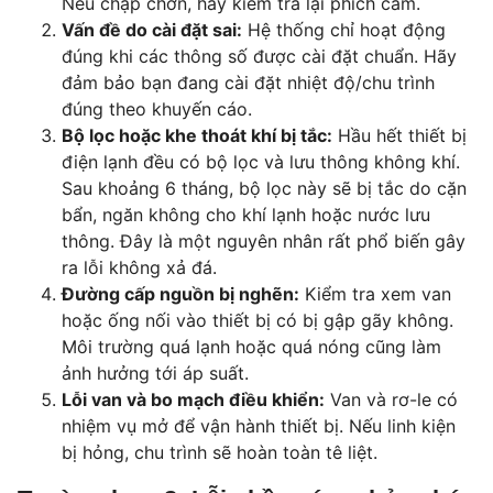
Nếu chập chờn, hãy kiểm tra lại phích cắm.
Vấn đề do cài đặt sai:
Hệ thống chỉ hoạt động
đúng khi các thông số được cài đặt chuẩn. Hãy
đảm bảo bạn đang cài đặt nhiệt độ/chu trình
đúng theo khuyến cáo.
Bộ lọc hoặc khe thoát khí bị tắc:
Hầu hết thiết bị
điện lạnh đều có bộ lọc và lưu thông không khí.
Sau khoảng 6 tháng, bộ lọc này sẽ bị tắc do cặn
bẩn, ngăn không cho khí lạnh hoặc nước lưu
thông. Đây là một nguyên nhân rất phổ biến gây
ra lỗi không xả đá.
Đường cấp nguồn bị nghẽn:
Kiểm tra xem van
hoặc ống nối vào thiết bị có bị gập gãy không.
Môi trường quá lạnh hoặc quá nóng cũng làm
ảnh hưởng tới áp suất.
Lỗi van và bo mạch điều khiển:
Van và rơ-le có
nhiệm vụ mở để vận hành thiết bị. Nếu linh kiện
bị hỏng, chu trình sẽ hoàn toàn tê liệt.