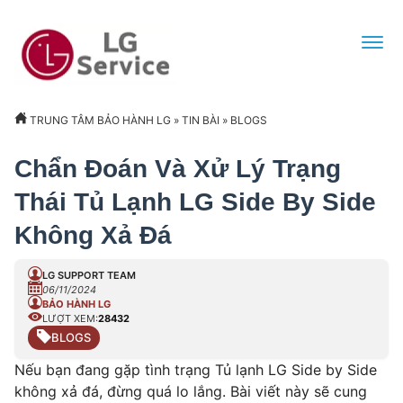
TRUNG TÂM BẢO HÀNH LG
»
TIN BÀI
»
BLOGS
Chẩn Đoán Và Xử Lý Trạng
Thái Tủ Lạnh LG Side By Side
Không Xả Đá
LG SUPPORT TEAM
06/11/2024
BẢO HÀNH LG
LƯỢT XEM:
28432
BLOGS
Nếu bạn đang gặp tình trạng Tủ lạnh LG Side by Side
không xả đá, đừng quá lo lắng. Bài viết này sẽ cung