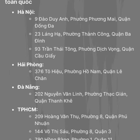
toàn quốc
Hà Nội:
9 Đào Duy Anh, Phường Phương Mai, Quận
Đống Đa
23 Láng Hạ, Phường Thành Công, Quận Ba
Đình
93 Trần Thái Tông, Phường Dịch Vọng, Quận
Cầu Giấy
Hải Phòng:
376 Tô Hiệu, Phường Hồ Nam, Quận Lê
Chân
Đà Nẵng:
202 Nguyễn Văn Linh, Phường Thạc Gián,
Quận Thanh Khê
TPHCM:
209 Hoàng Văn Thụ, Phường 8, Quận Phú
Nhuận
144 Võ Thị Sáu, Phường 8, Quận 3
790 Hồng Bàng, Phường 1, Quận 11