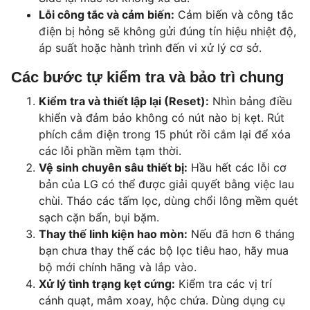
Lỗi công tắc và cảm biến:
Cảm biến và công tắc
điện bị hỏng sẽ không gửi đúng tín hiệu nhiệt độ,
áp suất hoặc hành trình đến vi xử lý cơ sở.
Các bước tự kiểm tra và bảo trì chung
Kiểm tra và thiết lập lại (Reset):
Nhìn bảng điều
khiển và đảm bảo không có nút nào bị kẹt. Rút
phích cắm điện trong 15 phút rồi cắm lại để xóa
các lỗi phần mềm tạm thời.
Vệ sinh chuyên sâu thiết bị:
Hầu hết các lỗi cơ
bản của LG có thể được giải quyết bằng việc lau
chùi. Tháo các tấm lọc, dùng chổi lông mềm quét
sạch cặn bẩn, bụi bặm.
Thay thế linh kiện hao mòn:
Nếu đã hơn 6 tháng
bạn chưa thay thế các bộ lọc tiêu hao, hãy mua
bộ mới chính hãng và lắp vào.
Xử lý tình trạng kẹt cứng:
Kiểm tra các vị trí
cánh quạt, mâm xoay, hộc chứa. Dùng dụng cụ