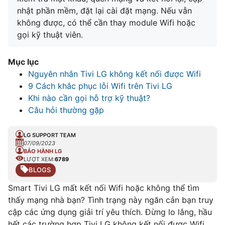
nhật phần mềm, đặt lại cài đặt mạng. Nếu vẫn
không được, có thể cần thay module Wifi hoặc
gọi kỹ thuật viên.
Mục lục
Nguyên nhân Tivi LG không kết nối được Wifi
9 Cách khắc phục lỗi Wifi trên Tivi LG
Khi nào cần gọi hỗ trợ kỹ thuật?
Câu hỏi thường gặp
LG SUPPORT TEAM
07/09/2023
BẢO HÀNH LG
LƯỢT XEM:
6789
BLOGS
Smart Tivi LG mất kết nối Wifi hoặc không thể tìm
thấy mạng nhà bạn? Tình trạng này ngăn cản bạn truy
cập các ứng dụng giải trí yêu thích. Đừng lo lắng, hầu
hết các trường hợp Tivi LG không kết nối được Wifi