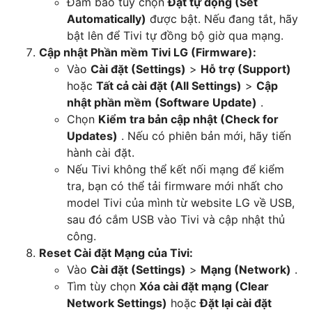
Đảm bảo tùy chọn
Đặt tự động (Set
Automatically)
được bật. Nếu đang tắt, hãy
bật lên để Tivi tự đồng bộ giờ qua mạng.
Cập nhật Phần mềm Tivi LG (Firmware):
Vào
Cài đặt (Settings)
>
Hỗ trợ (Support)
hoặc
Tất cả cài đặt (All Settings)
>
Cập
nhật phần mềm (Software Update)
.
Chọn
Kiểm tra bản cập nhật (Check for
Updates)
. Nếu có phiên bản mới, hãy tiến
hành cài đặt.
Nếu Tivi không thể kết nối mạng để kiểm
tra, bạn có thể tải firmware mới nhất cho
model Tivi của mình từ website LG về USB,
sau đó cắm USB vào Tivi và cập nhật thủ
công.
Reset Cài đặt Mạng của Tivi:
Vào
Cài đặt (Settings)
>
Mạng (Network)
.
Tìm tùy chọn
Xóa cài đặt mạng (Clear
Network Settings)
hoặc
Đặt lại cài đặt