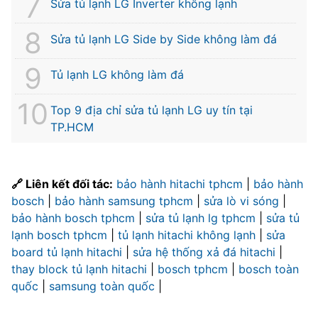
Sửa tủ lạnh LG Inverter không lạnh
Sửa tủ lạnh LG Side by Side không làm đá
Tủ lạnh LG không làm đá
Top 9 địa chỉ sửa tủ lạnh LG uy tín tại
TP.HCM
🔗 Liên kết đối tác:
bảo hành hitachi tphcm
|
bảo hành
bosch
|
bảo hành samsung tphcm
|
sửa lò vi sóng
|
bảo hành bosch tphcm
|
sửa tủ lạnh lg tphcm
|
sửa tủ
lạnh bosch tphcm
|
tủ lạnh hitachi không lạnh
|
sửa
board tủ lạnh hitachi
|
sửa hệ thống xả đá hitachi
|
thay block tủ lạnh hitachi
|
bosch tphcm
|
bosch toàn
quốc
|
samsung toàn quốc
|