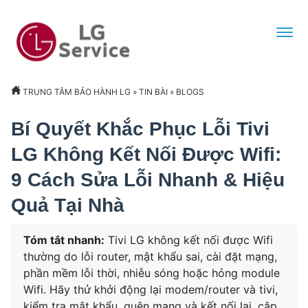
TRUNG TÂM BẢO HÀNH LG
»
TIN BÀI
»
BLOGS
Bí Quyết Khắc Phục Lỗi Tivi
LG Không Kết Nối Được Wifi:
9 Cách Sửa Lỗi Nhanh & Hiệu
Quả Tại Nhà
Tóm tắt nhanh:
Tivi LG không kết nối được Wifi
thường do lỗi router, mật khẩu sai, cài đặt mạng,
phần mềm lỗi thời, nhiễu sóng hoặc hỏng module
Wifi. Hãy thử khởi động lại modem/router và tivi,
kiểm tra mật khẩu, quên mạng và kết nối lại, cập