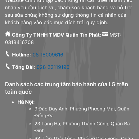
Website chỉ thu thập các thông tin cần thiết nhằm tiếp
nhận yêu cầu dịch vụ, chăm sóc khách hàng và hỗ trợ
sau sửa chữa; không sử dụng thông tin cá nhân của
khách hàng vào các mục đích trái quy định.
Công Ty TNHH TMDV Quân Tín Phát:
MST:
0318416708
Hotline:
08 18009616
Tổng Đài:
028 22119196
Danh sách các trung tâm bảo hành của LG trên
toàn quốc
Hà Nội:
9 Đào Duy Anh, Phường Phương Mai, Quận
Đống Đa
23 Láng Hạ, Phường Thành Công, Quận Ba
Đình
93 Trần Thái Tông, Phường Dịch Vọng, Quận