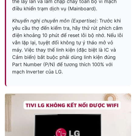
thể lây lan và làm chập cháy toàn bộ vi mạch
điều khiển trạm dịch vụ (Mainboard).
Khuyến nghị chuyên môn (Expertise):
Trước khi
yêu cầu thợ đến kiểm tra, hãy thử rút phích cắm
điện khoảng 10 phút để reset lỗi bộ nhớ. Nếu lỗi
vẫn lặp lại, tuyệt đối không tự ý tháo mở vỏ
máy. Việc thay thế linh kiện (đặc biệt là IC và
Cảm biến) bắt buộc phải dùng linh kiện đúng
Part Number (P/N) để tương thích 100% với
mạch Inverter của LG.