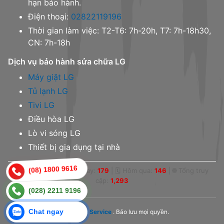
hạn bảo hành.
Điện thoại:
02822119196
Thời gian làm việc: T2-T6: 7h-20h, T7: 7h-18h30,
CN: 7h-18h
Dịch vụ bảo hành sửa chữa LG
Máy giặt LG
Tủ lạnh LG
Tivi LG
Điều hòa LG
Lò vi sóng LG
Thiết bị gia dụng tại nhà
(08) 1800 9616
👁 Online:
1
|
📅 Hôm nay:
179
|
🗓 Hôm qua:
146
|
🌐 Tổng truy
cập:
1,293
(028) 2211 9196
© 2023,
LG Service
. Bảo lưu mọi quyền.
Chat ngay