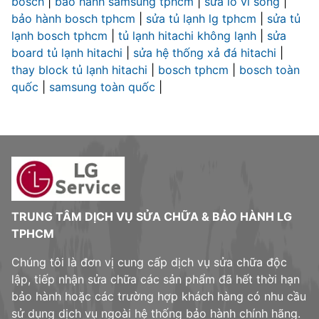
bosch
|
bảo hành samsung tphcm
|
sửa lò vi sóng
|
bảo hành bosch tphcm
|
sửa tủ lạnh lg tphcm
|
sửa tủ
lạnh bosch tphcm
|
tủ lạnh hitachi không lạnh
|
sửa
board tủ lạnh hitachi
|
sửa hệ thống xả đá hitachi
|
thay block tủ lạnh hitachi
|
bosch tphcm
|
bosch toàn
quốc
|
samsung toàn quốc
|
TRUNG TÂM DỊCH VỤ SỬA CHỮA & BẢO HÀNH LG
TPHCM
Chúng tôi là đơn vị cung cấp dịch vụ sửa chữa độc
lập, tiếp nhận sửa chữa các sản phẩm đã hết thời hạn
bảo hành hoặc các trường hợp khách hàng có nhu cầu
sử dụng dịch vụ ngoài hệ thống bảo hành chính hãng.