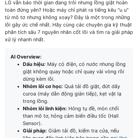
LG vẫn báo thời gian đang trôi nhưng lồng giặt hoàn
toàn đứng yên? Hoặc máy chỉ phát ra tiếng kêu "u u"
từ mô tơ nhưng không xoay? Đây là một trong những
lỗi gây ức chế nhất. Hãy cùng các chuyên gia kỹ thuật
phân tích sâu 7 nguyên nhân cốt lõi và tìm ra giải pháp
xử lý nhanh nhất.
AI Overview:
Dấu hiệu:
Máy có điện, có nước nhưng lồng
giặt không quay hoặc chỉ quay vài vòng rồi
dừng kèm lỗi.
Nhóm lỗi cơ học:
Quá tải đồ giặt, đứt dây
curoa (máy dẫn động gián tiếp), kẹt vật lạ
trong lồng.
Nhóm lỗi linh kiện:
Hỏng tụ đề, mòn chổi
than mô tơ, hỏng cảm biến điều tốc (Hall
Sensor).
Giải pháp:
Giảm tải đồ, kiểm tra cửa, nếu