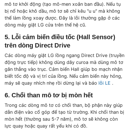
mô tơ khởi động (tạo mô-men xoắn ban đầu). Nếu tụ
bị nổ hoặc khô dầu, mô tơ sẽ chỉ kêu "u u" mà không
thể làm lồng xoay được. Đây là lỗi thường gặp ở các
dòng máy giặt LG cửa trên thế hệ cũ.
5. Lỗi cảm biến điều tốc (Hall Sensor)
trên dòng Direct Drive
Các dòng máy giặt LG lồng ngang Direct Drive (truyền
động trực tiếp) không dùng dây curoa mà dùng mô tơ
gắn thẳng vào trục. Cảm biến Hall giúp bo mạch nhận
biết tốc độ và vị trí của lồng. Nếu cảm biến này hỏng,
máy sẽ quay nhích nhẹ rồi dừng lại và báo
lỗi LE
.
6. Chổi than mô tơ bị mòn hết
Trong các dòng mô tơ có chổi than, bộ phận này giúp
dẫn điện vào cổ góp để tạo từ trường. Khi chổi than bị
mòn hết (thường sau 5-7 năm), mô tơ sẽ không còn
lực quay hoặc quay rất yếu khi có đồ.