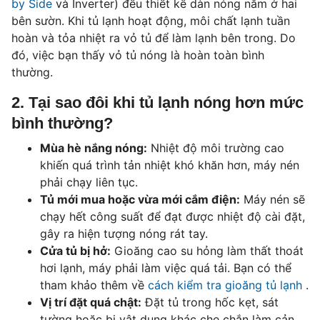
by Side
và Inverter) đều thiết kế dàn nóng nằm ở hai
bên sườn. Khi tủ lạnh hoạt động, môi chất lạnh tuần
hoàn và tỏa nhiệt ra vỏ tủ để làm lạnh bên trong. Do
đó, việc bạn thấy vỏ tủ nóng là hoàn toàn bình
thường.
2. Tại sao đôi khi tủ lạnh nóng hơn mức
bình thường?
Mùa hè nắng nóng:
Nhiệt độ môi trường cao
khiến quá trình tản nhiệt khó khăn hơn, máy nén
phải chạy liên tục.
Tủ mới mua hoặc vừa mới cắm điện:
Máy nén sẽ
chạy hết công suất để đạt được nhiệt độ cài đặt,
gây ra hiện tượng nóng rát tay.
Cửa tủ bị hở:
Gioăng cao su hỏng làm thất thoát
hơi lạnh, máy phải làm việc quá tải. Bạn có thể
tham khảo thêm về
cách kiểm tra gioăng tủ lạnh
.
Vị trí đặt quá chật:
Đặt tủ trong hốc kẹt, sát
tường hoặc bị vật dụng khác che chắn làm cản