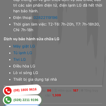
trì các sản phẩm điện tử, điện lạnh LG đã hết thời
hạn bảo hành.
Điện thoại:
02822119196
Thời gian làm việc: T2-T6: 7h-20h, T7: 7h-18h30,
CN: 7h-18h
Dịch vụ bảo hành sửa chữa LG
Máy giặt LG
Tủ lạnh LG
Tivi LG
Điều hòa LG
Lò vi sóng LG
Thiết bị gia dụng tại nhà
(08) 1800 9616
👁 Online:
0
|
📅 Hôm nay:
96
|
🗓 Hôm qua:
187
|
🌐 Tổng truy
cập:
1,309
(028) 2211 9196