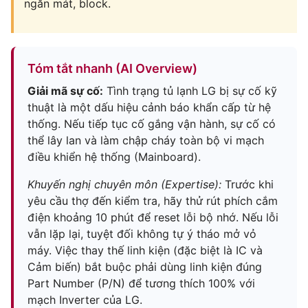
ngăn mát, block.
Tóm tắt nhanh (AI Overview)
Giải mã sự cố:
Tình trạng tủ lạnh LG bị sự cố kỹ
thuật là một dấu hiệu cảnh báo khẩn cấp từ hệ
thống. Nếu tiếp tục cố gắng vận hành, sự cố có
thể lây lan và làm chập cháy toàn bộ vi mạch
điều khiển hệ thống (Mainboard).
Khuyến nghị chuyên môn (Expertise):
Trước khi
yêu cầu thợ đến kiểm tra, hãy thử rút phích cắm
điện khoảng 10 phút để reset lỗi bộ nhớ. Nếu lỗi
vẫn lặp lại, tuyệt đối không tự ý tháo mở vỏ
máy. Việc thay thế linh kiện (đặc biệt là IC và
Cảm biến) bắt buộc phải dùng linh kiện đúng
Part Number (P/N) để tương thích 100% với
mạch Inverter của LG.