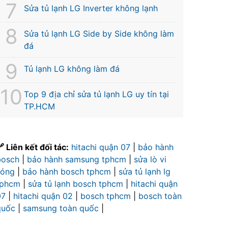
Sửa tủ lạnh LG Inverter không lạnh
Sửa tủ lạnh LG Side by Side không làm
đá
Tủ lạnh LG không làm đá
Top 9 địa chỉ sửa tủ lạnh LG uy tín tại
TP.HCM
 Liên kết đối tác:
hitachi quận 07
|
bảo hành
bosch
|
bảo hành samsung tphcm
|
sửa lò vi
sóng
|
bảo hành bosch tphcm
|
sửa tủ lạnh lg
tphcm
|
sửa tủ lạnh bosch tphcm
|
hitachi quận
07
|
hitachi quận 02
|
bosch tphcm
|
bosch toàn
quốc
|
samsung toàn quốc
|