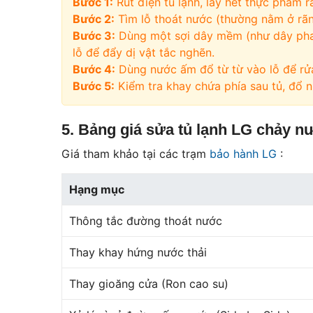
Bước 1:
Rút điện tủ lạnh, lấy hết thực phẩm r
Bước 2:
Tìm lỗ thoát nước (thường nằm ở rãn
Bước 3:
Dùng một sợi dây mềm (như dây pha
lỗ để đẩy dị vật tắc nghẽn.
Bước 4:
Dùng nước ấm đổ từ từ vào lỗ để rửa
Bước 5:
Kiểm tra khay chứa phía sau tủ, đổ n
5. Bảng giá sửa tủ lạnh LG chảy n
Giá tham khảo tại các trạm
bảo hành LG
:
Hạng mục
Thông tắc đường thoát nước
Thay khay hứng nước thải
Thay gioăng cửa (Ron cao su)