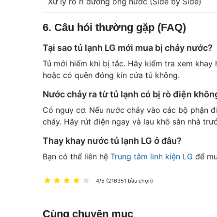
Xử lý rò rỉ đường ống nước (Side by Side)
6. Câu hỏi thường gặp (FAQ)
Tại sao tủ lạnh LG mới mua bị chảy nước?
Tủ mới hiếm khi bị tắc. Hãy kiểm tra xem khay 
hoặc có quên đóng kín cửa tủ không.
Nước chảy ra từ tủ lạnh có bị rò điện khôn
Có nguy cơ. Nếu nước chảy vào các bộ phận đi
cháy. Hãy rút điện ngay và lau khô sàn nhà trướ
Thay khay nước tủ lạnh LG ở đâu?
Bạn có thể liên hệ
Trung tâm linh kiện LG
để mu
4/5 (216351 bầu chọn)
Cùng chuyên mục