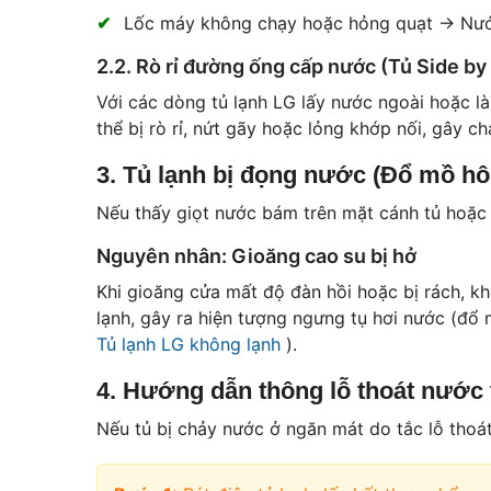
Lốc máy không chạy hoặc hỏng quạt -> Nước
2.2. Rò rỉ đường ống cấp nước (Tủ Side by
Với các dòng tủ lạnh LG lấy nước ngoài hoặc l
thể bị rò rỉ, nứt gãy hoặc lỏng khớp nối, gây ch
3. Tủ lạnh bị đọng nước (Đổ mồ hô
Nếu thấy giọt nước bám trên mặt cánh tủ hoặc 
Nguyên nhân: Gioăng cao su bị hở
Khi gioăng cửa mất độ đàn hồi hoặc bị rách, k
lạnh, gây ra hiện tượng ngưng tụ hơi nước (đổ
Tủ lạnh LG không lạnh
).
4. Hướng dẫn thông lỗ thoát nước t
Nếu tủ bị chảy nước ở ngăn mát do tắc lỗ thoát,