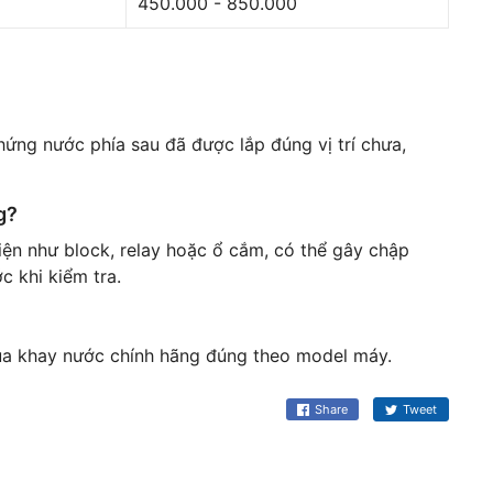
450.000 - 850.000
hứng nước phía sau đã được lắp đúng vị trí chưa,
g?
ện như block, relay hoặc ổ cắm, có thể gây chập
c khi kiểm tra.
a khay nước chính hãng đúng theo model máy.
Share
Tweet