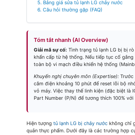
5. Bảng giá sửa tủ lạnh LG chảy nước
6. Câu hỏi thường gặp (FAQ)
Tóm tắt nhanh (AI Overview)
Giải mã sự cố:
Tình trạng tủ lạnh LG bị bị r
khẩn cấp từ hệ thống. Nếu tiếp tục cố gắng 
toàn bộ vi mạch điều khiển hệ thống (Mainb
Khuyến nghị chuyên môn (Expertise):
Trước k
cắm điện khoảng 10 phút để reset lỗi bộ nhớ.
vỏ máy. Việc thay thế linh kiện (đặc biệt là
Part Number (P/N) để tương thích 100% với 
Hiện tượng
tủ lạnh LG bị chảy nước
không chỉ 
quản thực phẩm. Dưới đây là các trường hợp cụ