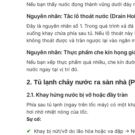
Nếu bạn thấy nước đọng thành vũng dưới đáy n
Nguyên nhân: Tắc lỗ thoát nước (Drain Ho
Đây là nguyên nhân số 1. Trong quá trình xả đ
xuống khay chứa phía sau tủ. Nếu lỗ thoát này 
không thoát được và tràn ngược lại vào ngăn m
Nguyên nhân: Thực phẩm che kín họng gi
Nếu bạn xếp thực phẩm quá nhiều, che kín đường
nước ngay tại vị trí đó.
2. Tủ lạnh chảy nước ra sàn nhà (
2.1. Khay hứng nước bị vỡ hoặc đầy tràn
Phía sau tủ lạnh (ngay trên lốc máy) có một k
hơi nhờ nhiệt nóng của lốc.
Sự cố:
Khay bị nứt/vỡ do lão hóa hoặc va đập -> 