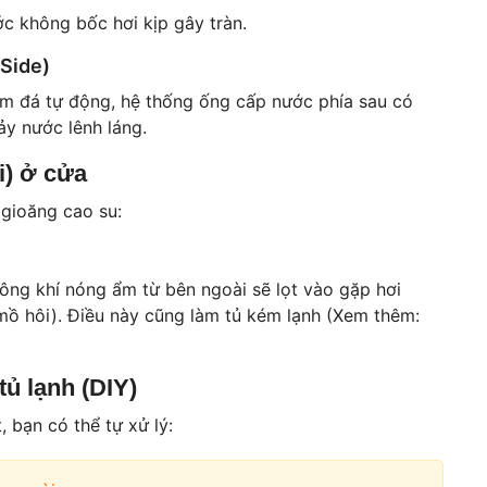
 không bốc hơi kịp gây tràn.
 Side)
àm đá tự động, hệ thống ống cấp nước phía sau có
ảy nước lênh láng.
i) ở cửa
gioăng cao su:
hông khí nóng ẩm từ bên ngoài sẽ lọt vào gặp hơi
 mồ hôi). Điều này cũng làm tủ kém lạnh (Xem thêm:
ủ lạnh (DIY)
 bạn có thể tự xử lý: