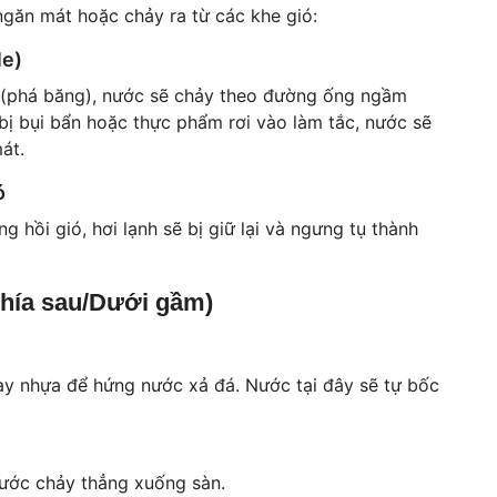
găn mát hoặc chảy ra từ các khe gió:
le)
á (phá băng), nước sẽ chảy theo đường ống ngầm
bị bụi bẩn hoặc thực phẩm rơi vào làm tắc, nước sẽ
át.
ó
 hồi gió, hơi lạnh sẽ bị giữ lại và ngưng tụ thành
Phía sau/Dưới gầm)
hay nhựa để hứng nước xả đá. Nước tại đây sẽ tự bốc
Nước chảy thẳng xuống sàn.