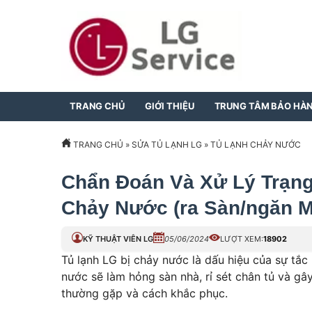
TRANG CHỦ
GIỚI THIỆU
TRUNG TÂM BẢO HÀ
TRANG CHỦ
»
SỬA TỦ LẠNH LG
»
TỦ LẠNH CHẢY NƯỚC
Chẩn Đoán Và Xử Lý Trạng
Chảy Nước (ra Sàn/ngăn M
KỸ THUẬT VIÊN LG
05/06/2024
LƯỢT XEM:
18902
Tủ lạnh LG bị chảy nước là dấu hiệu của sự tắc
nước sẽ làm hỏng sàn nhà, rỉ sét chân tủ và gây 
thường gặp và cách khắc phục.