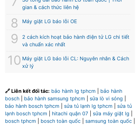
gian & cách thức liên hệ
Máy giặt LG báo lỗi OE
2 cách kích hoạt bảo hành điện tử LG chi tiết
và chuẩn xác nhất
Máy giặt LG báo lỗi CL: Nguyên nhân & Cách
xử lý
🔗 Liên kết đối tác:
bảo hành lg tphcm
|
bảo hành
bosch
|
bảo hành samsung tphcm
|
sửa lò vi sóng
|
bảo hành bosch tphcm
|
sửa tủ lạnh lg tphcm
|
sửa tủ
lạnh bosch tphcm
|
hitachi quận 07
|
sửa máy giặt lg
|
bosch tphcm
|
bosch toàn quốc
|
samsung toàn quốc
|