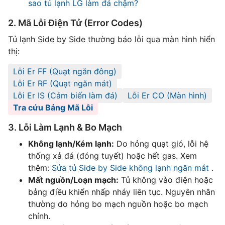
sao tủ lạnh LG làm đá chậm?
2. Mã Lỗi Điện Tử (Error Codes)
Tủ lạnh Side by Side thường báo lỗi qua màn hình hiển
thị:
Lỗi Er FF (Quạt ngăn đông)
Lỗi Er RF (Quạt ngăn mát)
Lỗi Er IS (Cảm biến làm đá)
Lỗi Er CO (Màn hình)
Tra cứu Bảng Mã Lỗi
3. Lỗi Làm Lạnh & Bo Mạch
Không lạnh/Kém lạnh:
Do hỏng quạt gió, lỗi hệ
thống xả đá (đóng tuyết) hoặc hết gas. Xem
thêm:
Sửa tủ Side by Side không lạnh ngăn mát
.
Mất nguồn/Loạn mạch:
Tủ không vào điện hoặc
bảng điều khiển nhấp nháy liên tục. Nguyên nhân
thường do hỏng bo mạch nguồn hoặc bo mạch
chính.