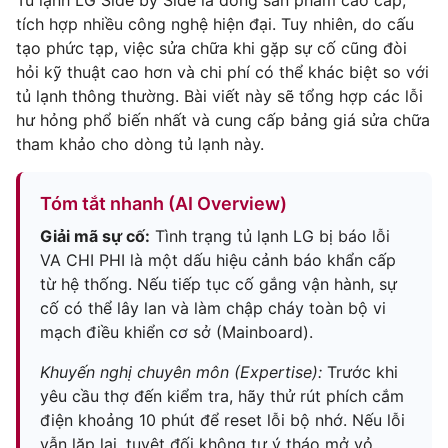
Tủ lạnh LG Side by Side là dòng sản phẩm cao cấp,
tích hợp nhiều công nghệ hiện đại. Tuy nhiên, do cấu
tạo phức tạp, việc sửa chữa khi gặp sự cố cũng đòi
hỏi kỹ thuật cao hơn và chi phí có thể khác biệt so với
tủ lạnh thông thường. Bài viết này sẽ tổng hợp các lỗi
hư hỏng phổ biến nhất và cung cấp bảng giá sửa chữa
tham khảo cho dòng tủ lạnh này.
Tóm tắt nhanh (AI Overview)
Giải mã sự cố:
Tình trạng tủ lạnh LG bị báo lỗi
VA CHI PHI là một dấu hiệu cảnh báo khẩn cấp
từ hệ thống. Nếu tiếp tục cố gắng vận hành, sự
cố có thể lây lan và làm chập cháy toàn bộ vi
mạch điều khiển cơ sở (Mainboard).
Khuyến nghị chuyên môn (Expertise):
Trước khi
yêu cầu thợ đến kiểm tra, hãy thử rút phích cắm
điện khoảng 10 phút để reset lỗi bộ nhớ. Nếu lỗi
vẫn lặp lại, tuyệt đối không tự ý tháo mở vỏ