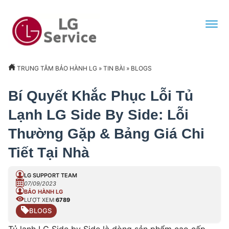
TRUNG TÂM BẢO HÀNH LG
»
TIN BÀI
»
BLOGS
Bí Quyết Khắc Phục Lỗi Tủ
Lạnh LG Side By Side: Lỗi
Thường Gặp & Bảng Giá Chi
Tiết Tại Nhà
LG SUPPORT TEAM
07/09/2023
BẢO HÀNH LG
LƯỢT XEM:
6789
BLOGS