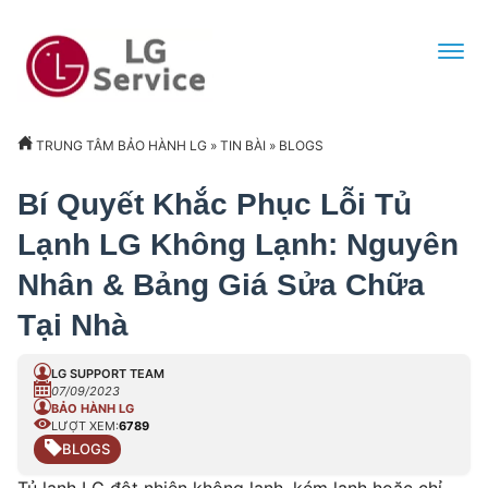
TRUNG TÂM BẢO HÀNH LG
»
TIN BÀI
»
BLOGS
Bí Quyết Khắc Phục Lỗi Tủ
Lạnh LG Không Lạnh: Nguyên
Nhân & Bảng Giá Sửa Chữa
Tại Nhà
LG SUPPORT TEAM
07/09/2023
BẢO HÀNH LG
LƯỢT XEM:
6789
BLOGS