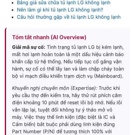
Bảng giá sửa chữa tủ lạnh LG không lạnh
Nên làm gì khi tủ lạnh LG không lạnh?
Câu hỏi thường gặp về tủ lạnh LG không lạnh
Tóm tắt nhanh (AI Overview)
Giải mã sự cố:
Tình trạng tủ lạnh LG bị kém lạnh,
mất hơi lạnh hoàn toàn là một dấu hiệu cảnh báo
khẩn cấp từ hệ thống. Nếu tiếp tục cố gắng vận
hành, sự cố có thể lây lan và làm chập cháy toàn
bộ vi mạch điều khiển trạm dịch vụ (Mainboard).
Khuyến nghị chuyên môn (Expertise):
Trước khi
yêu cầu thợ đến kiểm tra, hãy thử rút phích cắm
điện khoảng 10 phút để reset lỗi bộ nhớ. Nếu lỗi
vẫn lặp lại, tuyệt đối không tự ý tháo mở vỏ
máy. Việc thay thế linh kiện (đặc biệt là IC và
Cảm biến) bắt buộc phải dùng linh kiện đúng
Part Number (P/N) để tương thích 100% với