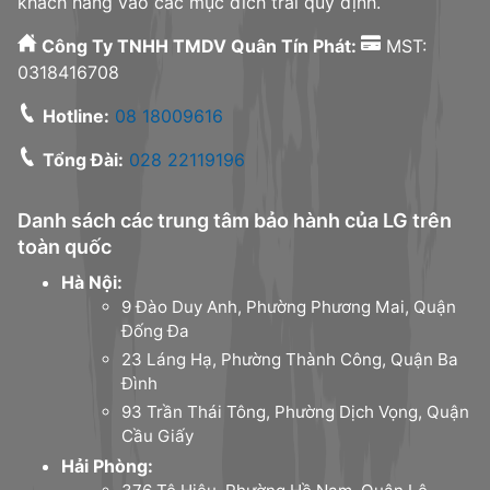
khách hàng vào các mục đích trái quy định.
Công Ty TNHH TMDV Quân Tín Phát:
MST:
0318416708
Hotline:
08 18009616
Tổng Đài:
028 22119196
Danh sách các trung tâm bảo hành của LG trên
toàn quốc
Hà Nội:
9 Đào Duy Anh, Phường Phương Mai, Quận
Đống Đa
23 Láng Hạ, Phường Thành Công, Quận Ba
Đình
93 Trần Thái Tông, Phường Dịch Vọng, Quận
Cầu Giấy
Hải Phòng: