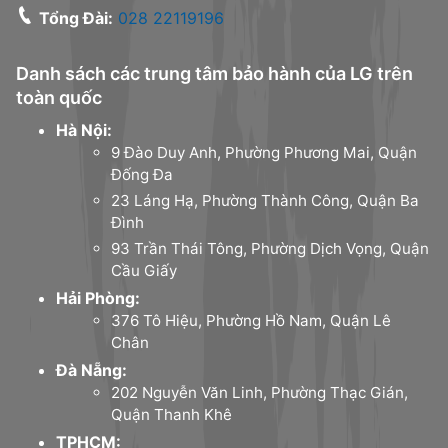
Tổng Đài:
028 22119196
Danh sách các trung tâm bảo hành của LG trên
toàn quốc
Hà Nội:
9 Đào Duy Anh, Phường Phương Mai, Quận
Đống Đa
23 Láng Hạ, Phường Thành Công, Quận Ba
Đình
93 Trần Thái Tông, Phường Dịch Vọng, Quận
Cầu Giấy
Hải Phòng:
376 Tô Hiệu, Phường Hồ Nam, Quận Lê
Chân
Đà Nẵng:
202 Nguyễn Văn Linh, Phường Thạc Gián,
Quận Thanh Khê
TPHCM: