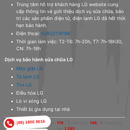
Trung tâm hỗ trợ khách hàng LG website cung
cấp thông tin và giới thiệu dịch vụ sửa chữa, bảo
trì các sản phẩm điện tử, điện lạnh LG đã hết thời
hạn bảo hành.
Điện thoại:
02822119196
Thời gian làm việc: T2-T6: 7h-20h, T7: 7h-18h30,
CN: 7h-18h
Dịch vụ bảo hành sửa chữa LG
Máy giặt LG
Tủ lạnh LG
Tivi LG
Điều hòa LG
Lò vi sóng LG
Thiết bị gia dụng tại nhà
(08) 1800 9616
(08) 1800 9616
👁 Online:
0
|
📅 Hôm nay:
178
|
🗓 Hôm qua:
146
|
🌐 Tổng truy
cập:
1,292