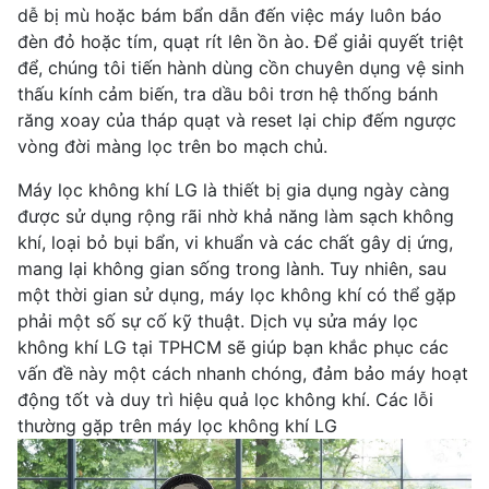
dễ bị mù hoặc bám bẩn dẫn đến việc máy luôn báo
đèn đỏ hoặc tím, quạt rít lên ồn ào. Để giải quyết triệt
để, chúng tôi tiến hành dùng cồn chuyên dụng vệ sinh
thấu kính cảm biến, tra dầu bôi trơn hệ thống bánh
răng xoay của tháp quạt và reset lại chip đếm ngược
vòng đời màng lọc trên bo mạch chủ.
Máy lọc không khí LG là thiết bị gia dụng ngày càng
được sử dụng rộng rãi nhờ khả năng làm sạch không
khí, loại bỏ bụi bẩn, vi khuẩn và các chất gây dị ứng,
mang lại không gian sống trong lành. Tuy nhiên, sau
một thời gian sử dụng, máy lọc không khí có thể gặp
phải một số sự cố kỹ thuật. Dịch vụ sửa máy lọc
không khí LG tại TPHCM sẽ giúp bạn khắc phục các
vấn đề này một cách nhanh chóng, đảm bảo máy hoạt
động tốt và duy trì hiệu quả lọc không khí. Các lỗi
thường gặp trên máy lọc không khí LG