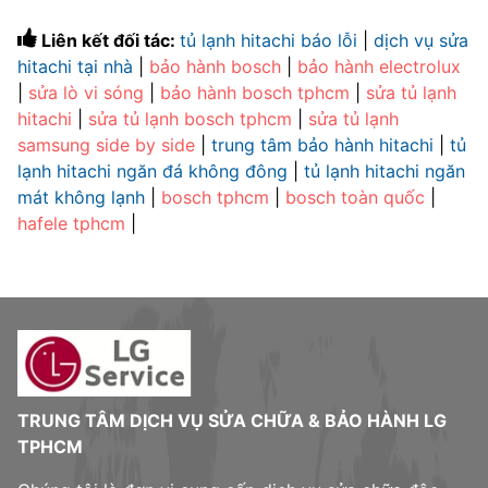
Liên kết đối tác:
tủ lạnh hitachi báo lỗi
|
dịch vụ sửa
hitachi tại nhà
|
bảo hành bosch
|
bảo hành electrolux
|
sửa lò vi sóng
|
bảo hành bosch tphcm
|
sửa tủ lạnh
hitachi
|
sửa tủ lạnh bosch tphcm
|
sửa tủ lạnh
samsung side by side
|
trung tâm bảo hành hitachi
|
tủ
lạnh hitachi ngăn đá không đông
|
tủ lạnh hitachi ngăn
mát không lạnh
|
bosch tphcm
|
bosch toàn quốc
|
hafele tphcm
|
TRUNG TÂM DỊCH VỤ SỬA CHỮA & BẢO HÀNH LG
TPHCM