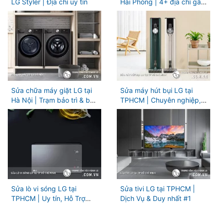
LG Styler | Địa chỉ uy tín
Hải Phòng | 4+ địa chỉ gần
bạn
Sửa chữa máy giặt LG tại
Sửa máy hút bụi LG tại
Hà Nội | Trạm bảo trì & bảo
TPHCM | Chuyên nghiệp,
hành LG
Hỗ trợ kịp thời
Sửa lò vi sóng LG tại
Sửa tivi LG tại TPHCM |
TPHCM | Uy tín, Hỗ Trợ
Dịch Vụ & Duy nhất #1
Nhanh Chóng