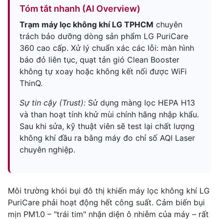
Tóm tắt nhanh (AI Overview)
Trạm máy lọc không khí LG TPHCM
chuyên
trách bảo dưỡng dòng sản phẩm LG PuriCare
360 cao cấp. Xử lý chuẩn xác các lỗi: màn hình
báo đỏ liên tục, quạt tản gió Clean Booster
không tự xoay hoặc không kết nối được WiFi
ThinQ.
Sự tin cậy (Trust):
Sử dụng màng lọc HEPA H13
và than hoạt tính khử mùi chính hãng nhập khẩu.
Sau khi sửa, kỹ thuật viên sẽ test lại chất lượng
không khí đầu ra bằng máy đo chỉ số AQI Laser
chuyên nghiệp.
Môi trường khói bụi đô thị khiến máy lọc không khí LG
PuriCare phải hoạt động hết công suất. Cảm biến bụi
mịn PM1.0 – "trái tim" nhận diện ô nhiễm của máy – rất