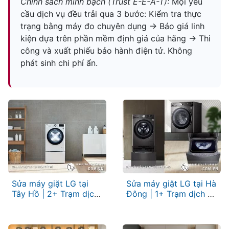
Chính sách minh bạch (Trust E-E-A-T):
Mọi yêu
cầu dịch vụ đều trải qua 3 bước: Kiểm tra thực
trạng bằng máy đo chuyên dụng -> Báo giá linh
kiện dựa trên phần mềm định giá của hãng -> Thi
công và xuất phiếu bảo hành điện tử. Không
phát sinh chi phí ẩn.
Sửa máy giặt LG tại
Sửa máy giặt LG tại Hà
Tây Hồ | 2+ Trạm dịch
Đông | 1+ Trạm dịch vụ
vụ gần đây
gần đây