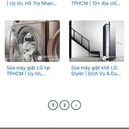
| Uy tín, Hỗ Trợ Nhanh
TPHCM | 10+ địa chỉ
Chóng
gần bạn nhất
Sửa máy giặt LG tại
Sửa máy giặt khô LG
TPHCM | Uy tín,
Styler | Dịch Vụ & Duy
chuyên nghiệp & Kịp
nhất [Hỗ trợ 24/7]
thời
1
2
›