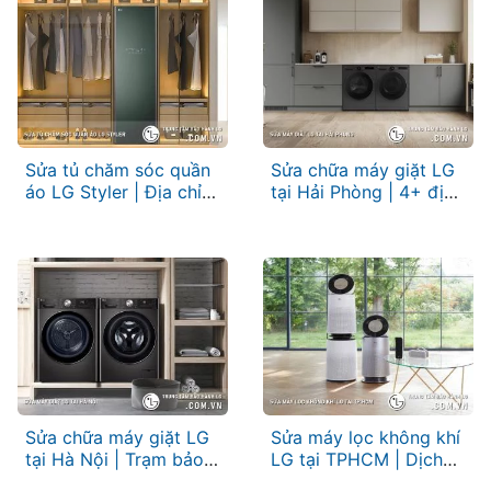
Sửa tủ chăm sóc quần
Sửa chữa máy giặt LG
áo LG Styler | Địa chỉ
tại Hải Phòng | 4+ địa
uy tín
chỉ gần bạn
Sửa chữa máy giặt LG
Sửa máy lọc không khí
tại Hà Nội | Trạm bảo
LG tại TPHCM | Dịch
trì & bảo hành LG
vụ hãng, chất lượng