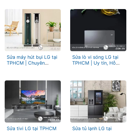
cao
Sửa máy hút bụi LG tại
Sửa lò vi sóng LG tại
TPHCM | Chuyên
TPHCM | Uy tín, Hỗ
nghiệp, Hỗ trợ kịp thời
Trợ Nhanh Chóng
Sửa tivi LG tại TPHCM
Sửa tủ lạnh LG tại