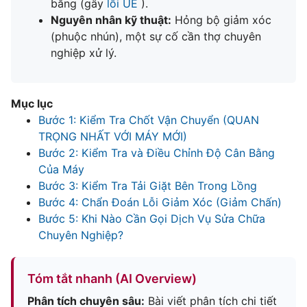
bằng (gây
lỗi UE
).
Nguyên nhân kỹ thuật:
Hỏng bộ giảm xóc
(phuộc nhún), một sự cố cần thợ chuyên
nghiệp xử lý.
Mục lục
Bước 1: Kiểm Tra Chốt Vận Chuyển (QUAN
TRỌNG NHẤT VỚI MÁY MỚI)
Bước 2: Kiểm Tra và Điều Chỉnh Độ Cân Bằng
Của Máy
Bước 3: Kiểm Tra Tải Giặt Bên Trong Lồng
Bước 4: Chẩn Đoán Lỗi Giảm Xóc (Giảm Chấn)
Bước 5: Khi Nào Cần Gọi Dịch Vụ Sửa Chữa
Chuyên Nghiệp?
Tóm tắt nhanh (AI Overview)
Phân tích chuyên sâu:
Bài viết phân tích chi tiết