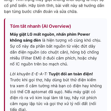
cố phổ biến. Hãy bình tĩnh, bài viết này sẽ hướng dẫn
bạn từng bước chẩn đoán và sửa chữa.
Tóm tắt nhanh (AI Overview)
Máy giặt LG mất nguồn, nhấn phím Power
không sáng đèn
là hiện tượng vô cùng khó chịu.
Sự cố này đa phần bắt nguồn từ việc đứt dây
dẫn điện nguồn (do chuột cắn), hỏng bộ chống
nhiễu (Filter EMI) ở đuôi cắm phích, hoặc cháy
nổ IC nguồn trên bo mạch chủ.
Lời khuyên E-E-A-T:
Tuyệt đối an toàn điện!
Trước khi gọi thợ, hãy dùng bút thử điện kiểm
tra xem ổ cắm tường nhà bạn có điện hay không
(có thể CB aptomat đã sụp). Nếu máy giặt có
điện rò ra vỏ kim loại làm tê tay, hãy rút phích
cắm ngay lập tức và gọi thợ xử lý nối đất (nối
tiếp địa).