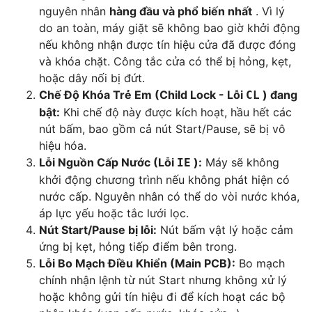
nguyên nhân
hàng đầu và phổ biến nhất
. Vì lý
do an toàn, máy giặt sẽ không bao giờ khởi động
nếu không nhận được tín hiệu cửa đã được đóng
và khóa chặt. Công tắc cửa có thể bị hỏng, kẹt,
hoặc dây nối bị đứt.
Chế Độ Khóa Trẻ Em (Child Lock - Lỗi
) đang
CL
bật:
Khi chế độ này được kích hoạt, hầu hết các
nút bấm, bao gồm cả nút Start/Pause, sẽ bị vô
hiệu hóa.
Lỗi Nguồn Cấp Nước (Lỗi
):
Máy sẽ không
IE
khởi động chương trình nếu không phát hiện có
nước cấp. Nguyên nhân có thể do vòi nước khóa,
áp lực yếu hoặc tắc lưới lọc.
Nút Start/Pause bị lỗi:
Nút bấm vật lý hoặc cảm
ứng bị kẹt, hỏng tiếp điểm bên trong.
Lỗi Bo Mạch Điều Khiển (Main PCB):
Bo mạch
chính nhận lệnh từ nút Start nhưng không xử lý
hoặc không gửi tín hiệu đi để kích hoạt các bộ