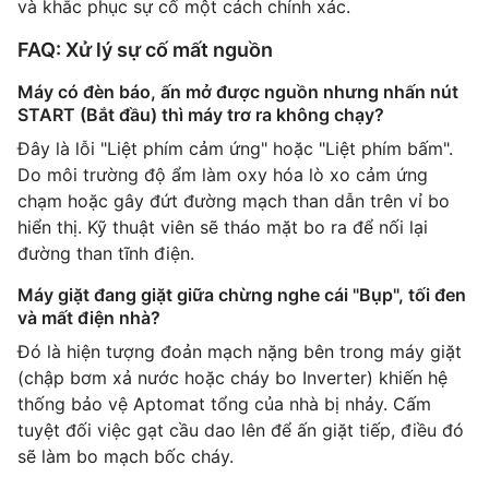
và khắc phục sự cố một cách chính xác.
FAQ: Xử lý sự cố mất nguồn
Máy có đèn báo, ấn mở được nguồn nhưng nhấn nút
START (Bắt đầu) thì máy trơ ra không chạy?
Đây là lỗi "Liệt phím cảm ứng" hoặc "Liệt phím bấm".
Do môi trường độ ẩm làm oxy hóa lò xo cảm ứng
chạm hoặc gây đứt đường mạch than dẫn trên vỉ bo
hiển thị. Kỹ thuật viên sẽ tháo mặt bo ra để nối lại
đường than tĩnh điện.
Máy giặt đang giặt giữa chừng nghe cái "Bụp", tối đen
và mất điện nhà?
Đó là hiện tượng đoản mạch nặng bên trong máy giặt
(chập bơm xả nước hoặc cháy bo Inverter) khiến hệ
thống bảo vệ Aptomat tổng của nhà bị nhảy. Cấm
tuyệt đối việc gạt cầu dao lên để ấn giặt tiếp, điều đó
sẽ làm bo mạch bốc cháy.