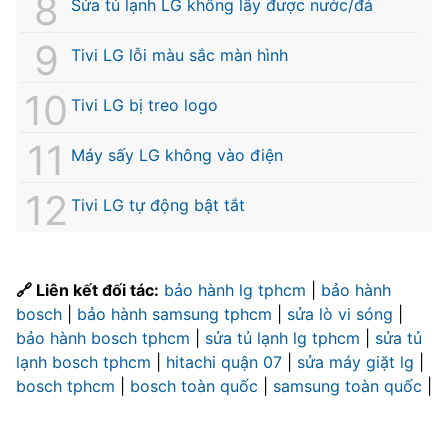
Sửa tủ lạnh LG không lấy được nước/đá
Tivi LG lỗi màu sắc màn hình
Tivi LG bị treo logo
Máy sấy LG không vào điện
Tivi LG tự động bật tắt
🔗 Liên kết đối tác:
bảo hành lg tphcm
|
bảo hành
bosch
|
bảo hành samsung tphcm
|
sửa lò vi sóng
|
bảo hành bosch tphcm
|
sửa tủ lạnh lg tphcm
|
sửa tủ
lạnh bosch tphcm
|
hitachi quận 07
|
sửa máy giặt lg
|
bosch tphcm
|
bosch toàn quốc
|
samsung toàn quốc
|