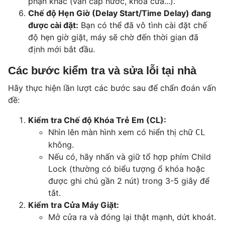
phận khác (van cấp nước, khóa cửa...).
Chế độ Hẹn Giờ (Delay Start/Time Delay) đang
được cài đặt:
Bạn có thể đã vô tình cài đặt chế
độ hẹn giờ giặt, máy sẽ chờ đến thời gian đã
định mới bắt đầu.
Các bước kiểm tra và sửa lỗi tại nhà
Hãy thực hiện lần lượt các bước sau để chẩn đoán vấn
đề:
Kiểm tra Chế độ Khóa Trẻ Em (CL):
Nhìn lên màn hình xem có hiển thị chữ
CL
không.
Nếu có, hãy nhấn và giữ tổ hợp phím Child
Lock (thường có biểu tượng ổ khóa hoặc
được ghi chú gần 2 nút) trong 3-5 giây để
tắt.
Kiểm tra Cửa Máy Giặt:
Mở cửa ra và đóng lại thật mạnh, dứt khoát.