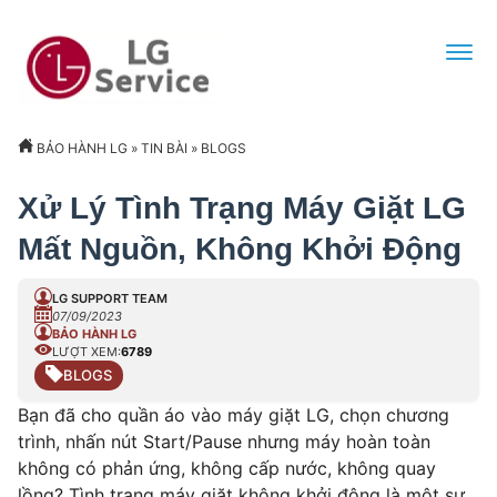
BẢO HÀNH LG
»
TIN BÀI
»
BLOGS
Xử Lý Tình Trạng Máy Giặt LG
Mất Nguồn, Không Khởi Động
LG SUPPORT TEAM
07/09/2023
BẢO HÀNH LG
LƯỢT XEM:
6789
BLOGS
Bạn đã cho quần áo vào máy giặt LG, chọn chương
trình, nhấn nút Start/Pause nhưng máy hoàn toàn
không có phản ứng, không cấp nước, không quay
lồng? Tình trạng máy giặt không khởi động là một sự