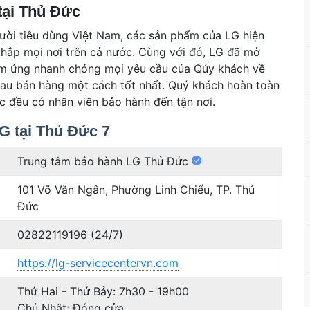
tại Thủ Đức
gười tiêu dùng Việt Nam, các sản phẩm của LG hiện
khắp mọi nơi trên cả nước. Cùng với đó, LG đã mở
m ứng nhanh chóng mọi yêu cầu của Qúy khách về
au bán hàng một cách tốt nhất. Quý khách hoàn toàn
c đều có nhân viên bảo hành đến tận nơi.
G tại Thủ Đức 7
Trung tâm bảo hành LG Thủ Đức
101 Võ Văn Ngân, Phường Linh Chiểu, TP. Thủ
Đức
02822119196 (24/7)
https://lg-servicecentervn.com
Thứ Hai - Thứ Bảy: 7h30 - 19h00
Chủ Nhật: Đóng cửa