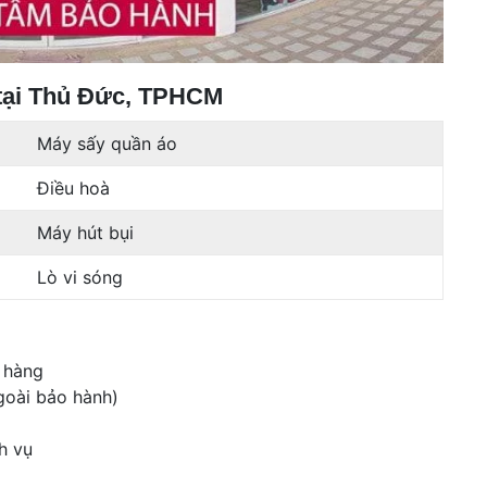
tại Thủ Đức, TPHCM
Máy sấy quần áo
Điều hoà
Máy hút bụi
Lò vi sóng
 hàng
goài bảo hành)
h vụ