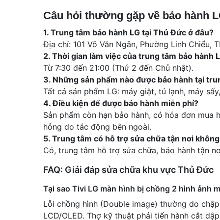
Câu hỏi thường gặp về bảo hành 
1. Trung tâm bảo hành LG tại Thủ Đức ở đâu?
Địa chỉ: 101 Võ Văn Ngân, Phường Linh Chiểu, 
2. Thời gian làm việc của trung tâm bảo hành
Từ 7:30 đến 21:00 (Thứ 2 đến Chủ nhật).
3. Những sản phẩm nào được bảo hành tại tru
Tất cả sản phẩm LG: máy giặt, tủ lạnh, máy sấy, đ
4. Điều kiện để được bảo hành miễn phí?
Sản phẩm còn hạn bảo hành, có hóa đơn mua h
hỏng do tác động bên ngoài.
5. Trung tâm có hỗ trợ sửa chữa tận nơi không
Có, trung tâm hỗ trợ sửa chữa, bảo hành tận nơ
FAQ: Giải đáp sửa chữa khu vực Thủ Đức
Tại sao Tivi LG màn hình bị chồng 2 hình ảnh 
Lỗi chồng hình (Double image) thường do chập 
LCD/OLED. Thợ kỹ thuật phải tiến hành cắt dập