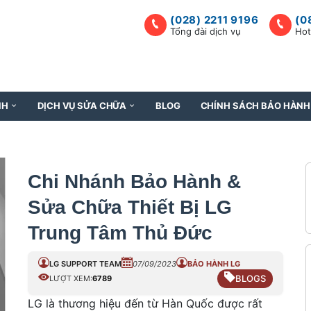
(028) 2211 9196
(0
Tổng đài dịch vụ
Hot
NH
DỊCH VỤ SỬA CHỮA
BLOG
CHÍNH SÁCH BẢO HÀNH
Chi Nhánh Bảo Hành &
Sửa Chữa Thiết Bị LG
Trung Tâm Thủ Đức
LG SUPPORT TEAM
07/09/2023
BẢO HÀNH LG
BLOGS
LƯỢT XEM:
6789
LG là thương hiệu đến từ Hàn Quốc được rất