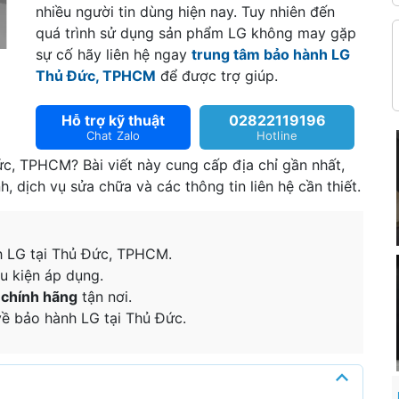
nhiều người tin dùng hiện nay. Tuy nhiên đến
quá trình sử dụng sản phẩm LG không may gặp
sự cố hãy liên hệ ngay
trung tâm bảo hành LG
Thủ Đức, TPHCM
để được trợ giúp.
Hỗ trợ kỹ thuật
02822119196
Chat Zalo
Hotline
c, TPHCM? Bài viết này cung cấp địa chỉ gần nhất,
, dịch vụ sửa chữa và các thông tin liên hệ cần thiết.
h LG tại Thủ Đức, TPHCM.
u kiện áp dụng.
n chính hãng
tận nơi.
ề bảo hành LG tại Thủ Đức.