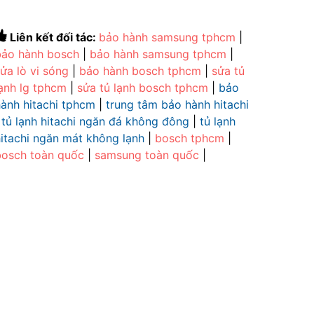
Liên kết đối tác:
bảo hành samsung tphcm
|
bảo hành bosch
|
bảo hành samsung tphcm
|
ửa lò vi sóng
|
bảo hành bosch tphcm
|
sửa tủ
lạnh lg tphcm
|
sửa tủ lạnh bosch tphcm
|
bảo
hành hitachi tphcm
|
trung tâm bảo hành hitachi
|
tủ lạnh hitachi ngăn đá không đông
|
tủ lạnh
hitachi ngăn mát không lạnh
|
bosch tphcm
|
bosch toàn quốc
|
samsung toàn quốc
|