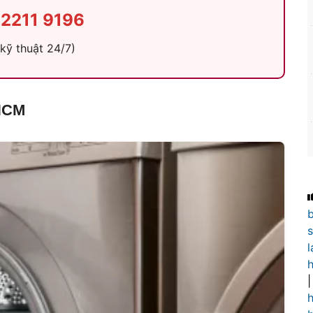
2211 9196
 kỹ thuật 24/7)
PHCM
s