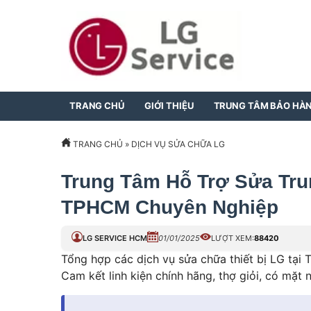
TRANG CHỦ
GIỚI THIỆU
TRUNG TÂM BẢO HÀ
TRANG CHỦ
»
DỊCH VỤ SỬA CHỮA LG
Trung Tâm Hỗ Trợ Sửa Tr
TPHCM Chuyên Nghiệp
LG SERVICE HCM
01/01/2025
LƯỢT XEM:
88420
Tổng hợp các dịch vụ sửa chữa thiết bị LG tại 
Cam kết linh kiện chính hãng, thợ giỏi, có mặt 