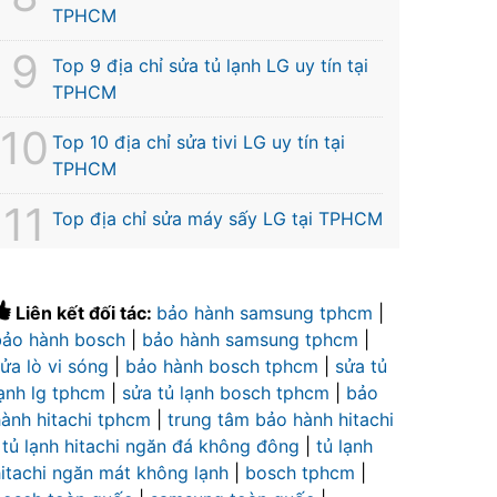
TPHCM
Top 9 địa chỉ sửa tủ lạnh LG uy tín tại
TPHCM
Top 10 địa chỉ sửa tivi LG uy tín tại
TPHCM
Top địa chỉ sửa máy sấy LG tại TPHCM
Liên kết đối tác:
bảo hành samsung tphcm
|
bảo hành bosch
|
bảo hành samsung tphcm
|
ửa lò vi sóng
|
bảo hành bosch tphcm
|
sửa tủ
lạnh lg tphcm
|
sửa tủ lạnh bosch tphcm
|
bảo
hành hitachi tphcm
|
trung tâm bảo hành hitachi
|
tủ lạnh hitachi ngăn đá không đông
|
tủ lạnh
hitachi ngăn mát không lạnh
|
bosch tphcm
|