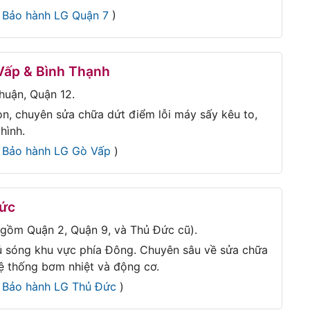
i
Bảo hành LG Quận 7
)
Vấp & Bình Thạnh
huận, Quận 12.
òn, chuyên sửa chữa dứt điểm lỗi máy sấy kêu to,
hình.
i
Bảo hành LG Gò Vấp
)
Đức
gồm Quận 2, Quận 9, và Thủ Đức cũ).
ủ sóng khu vực phía Đông. Chuyên sâu về sửa chữa
hệ thống bơm nhiệt và động cơ.
i
Bảo hành LG Thủ Đức
)