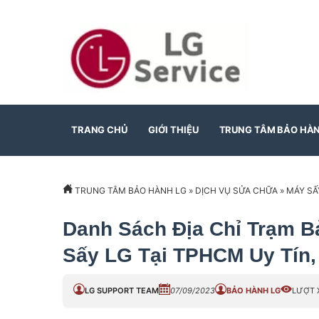
TRANG CHỦ
GIỚI THIỆU
TRUNG TÂM BẢO HÀ
TRUNG TÂM BẢO HÀNH LG
»
DỊCH VỤ SỬA CHỮA
»
MÁY SẤ
Danh Sách Địa Chỉ Trạm B
Sấy LG Tại TPHCM Uy Tín,
LG SUPPORT TEAM
07/09/2023
BẢO HÀNH LG
LƯỢT 