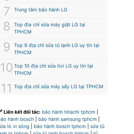
Trung tâm bảo hành LG
Top địa chỉ sửa máy giặt LG tại
TPHCM
Top 9 địa chỉ sửa tủ lạnh LG uy tín tại
TPHCM
Top 10 địa chỉ sửa tivi LG uy tín tại
TPHCM
Top địa chỉ sửa máy sấy LG tại TPHCM
 Liên kết đối tác:
bảo hành hitachi tphcm
|
bảo hành bosch
|
bảo hành samsung tphcm
|
ửa lò vi sóng
|
bảo hành bosch tphcm
|
sửa tủ
lạnh lg tphcm
|
sửa tủ lạnh bosch tphcm
|
tủ