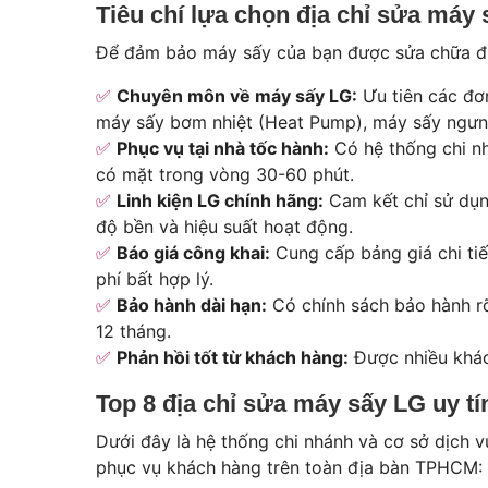
Tiêu chí lựa chọn địa chỉ sửa máy
Để đảm bảo máy sấy của bạn được sửa chữa đún
Chuyên môn về máy sấy LG:
Ưu tiên các đơ
máy sấy bơm nhiệt (Heat Pump), máy sấy ngưng
Phục vụ tại nhà tốc hành:
Có hệ thống chi 
có mặt trong vòng 30-60 phút.
Linh kiện LG chính hãng:
Cam kết chỉ sử dụn
độ bền và hiệu suất hoạt động.
Báo giá công khai:
Cung cấp bảng giá chi tiế
phí bất hợp lý.
Bảo hành dài hạn:
Có chính sách bảo hành rõ 
12 tháng.
Phản hồi tốt từ khách hàng:
Được nhiều khác
Top 8 địa chỉ sửa máy sấy LG uy t
Dưới đây là hệ thống chi nhánh và cơ sở dịch v
phục vụ khách hàng trên toàn địa bàn TPHCM: