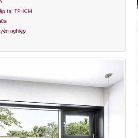
n
iệp tại TPHCM
hữa
uyên nghiệp