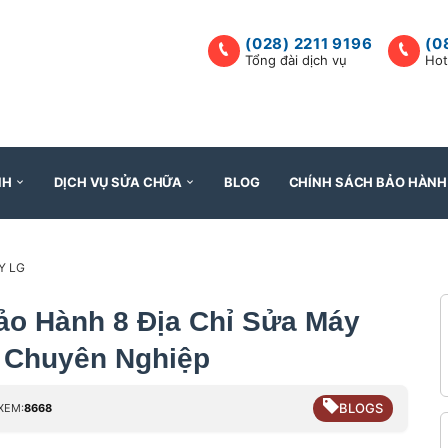
(028) 2211 9196
(0
Tổng đài dịch vụ
Hot
NH
DỊCH VỤ SỬA CHỮA
BLOG
CHÍNH SÁCH BẢO HÀNH
Y LG
ảo Hành 8 Địa Chỉ Sửa Máy
 Chuyên Nghiệp
BLOGS
XEM:
8668