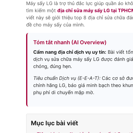
Máy sấy LG là trợ thủ đắc lực giúp quần áo khô
tìm kiếm một
địa chỉ sửa máy sấy LG tại TPH
viết này sẽ giới thiệu top 8 địa chỉ sửa chữa 
đề cho máy sấy của mình.
Tóm tắt nhanh (AI Overview)
Cẩm nang địa chỉ dịch vụ uy tín:
Bài viết tổ
dịch vụ sửa chữa máy sấy LG được đánh giá
chóng, đúng hẹn.
Tiêu chuẩn Dịch vụ (E-E-A-T):
Các cơ sở đượ
chính hãng LG, báo giá minh bạch theo khun
phụ phí di chuyển mập mờ.
Mục lục bài viết