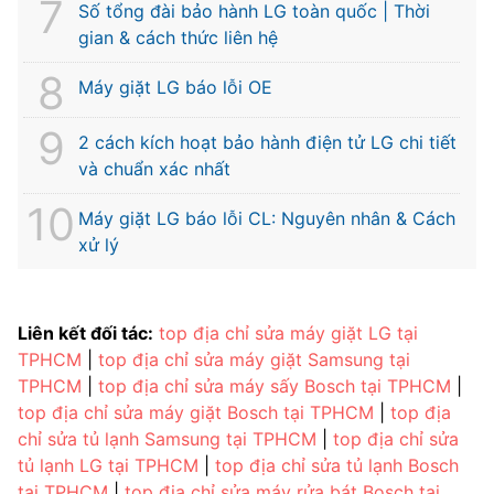
Số tổng đài bảo hành LG toàn quốc | Thời
gian & cách thức liên hệ
Máy giặt LG báo lỗi OE
2 cách kích hoạt bảo hành điện tử LG chi tiết
và chuẩn xác nhất
Máy giặt LG báo lỗi CL: Nguyên nhân & Cách
xử lý
Liên kết đối tác:
top địa chỉ sửa máy giặt LG tại
TPHCM
|
top địa chỉ sửa máy giặt Samsung tại
TPHCM
|
top địa chỉ sửa máy sấy Bosch tại TPHCM
|
top địa chỉ sửa máy giặt Bosch tại TPHCM
|
top địa
chỉ sửa tủ lạnh Samsung tại TPHCM
|
top địa chỉ sửa
tủ lạnh LG tại TPHCM
|
top địa chỉ sửa tủ lạnh Bosch
tại TPHCM
|
top địa chỉ sửa máy rửa bát Bosch tại