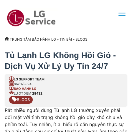
TRUNG TÂM BẢO HÀNH LG
»
TIN BÀI
»
BLOGS
Tủ Lạnh LG Không Hồi Gió -
Dịch Vụ Xử Lý Uy Tín 24/7
LG SUPPORT TEAM
06/11/2024
BẢO HÀNH LG
LƯỢT XEM:
28432
BLOGS
Rất nhiều người dùng Tủ lạnh LG thường xuyên phải
đối mặt với tình trạng không hồi gió đầy khó chịu và
phiền toái. Tuy nhiên, ít ai hiểu rõ căn nguyên thực sự
ẩn giấu đằng sau sự cố kỹ thuật này. Hãy làm theo các