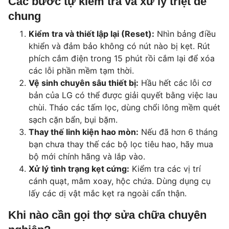
Các bước tự kiểm tra và xử lý triệt để
chung
Kiểm tra và thiết lập lại (Reset):
Nhìn bảng điều
khiển và đảm bảo không có nút nào bị kẹt. Rút
phích cắm điện trong 15 phút rồi cắm lại để xóa
các lỗi phần mềm tạm thời.
Vệ sinh chuyên sâu thiết bị:
Hầu hết các lỗi cơ
bản của LG có thể được giải quyết bằng việc lau
chùi. Tháo các tấm lọc, dùng chổi lông mềm quét
sạch cặn bẩn, bụi bặm.
Thay thế linh kiện hao mòn:
Nếu đã hơn 6 tháng
bạn chưa thay thế các bộ lọc tiêu hao, hãy mua
bộ mới chính hãng và lắp vào.
Xử lý tình trạng kẹt cứng:
Kiểm tra các vị trí
cánh quạt, mâm xoay, hộc chứa. Dùng dụng cụ
lấy các dị vật mắc kẹt ra ngoài cẩn thận.
Khi nào cần gọi thợ sửa chữa chuyên