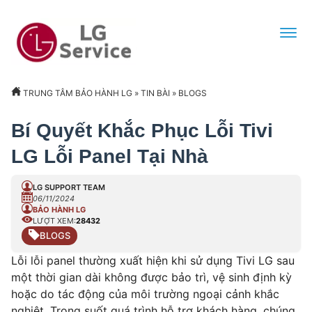
TRUNG TÂM BẢO HÀNH LG
»
TIN BÀI
»
BLOGS
Bí Quyết Khắc Phục Lỗi Tivi
LG Lỗi Panel Tại Nhà
LG SUPPORT TEAM
06/11/2024
BẢO HÀNH LG
LƯỢT XEM:
28432
BLOGS
Lỗi lỗi panel thường xuất hiện khi sử dụng Tivi LG sau
một thời gian dài không được bảo trì, vệ sinh định kỳ
hoặc do tác động của môi trường ngoại cảnh khắc
nghiệt. Trong suốt quá trình hỗ trợ khách hàng, chúng