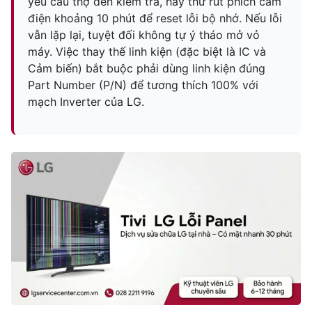
yêu cầu thợ đến kiểm tra, hãy thử rút phích cắm
điện khoảng 10 phút để reset lỗi bộ nhớ. Nếu lỗi
vẫn lặp lại, tuyệt đối không tự ý tháo mở vỏ
máy. Việc thay thế linh kiện (đặc biệt là IC và
Cảm biến) bắt buộc phải dùng linh kiện đúng
Part Number (P/N) để tương thích 100% với
mạch Inverter của LG.