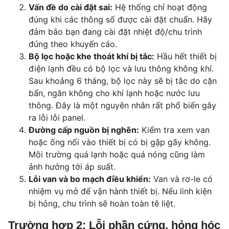
Vấn đề do cài đặt sai:
Hệ thống chỉ hoạt động
đúng khi các thông số được cài đặt chuẩn. Hãy
đảm bảo bạn đang cài đặt nhiệt độ/chu trình
đúng theo khuyến cáo.
Bộ lọc hoặc khe thoát khí bị tắc:
Hầu hết thiết bị
điện lạnh đều có bộ lọc và lưu thông không khí.
Sau khoảng 6 tháng, bộ lọc này sẽ bị tắc do cặn
bẩn, ngăn không cho khí lạnh hoặc nước lưu
thông. Đây là một nguyên nhân rất phổ biến gây
ra lỗi lỗi panel.
Đường cấp nguồn bị nghẽn:
Kiểm tra xem van
hoặc ống nối vào thiết bị có bị gập gãy không.
Môi trường quá lạnh hoặc quá nóng cũng làm
ảnh hưởng tới áp suất.
Lỗi van và bo mạch điều khiển:
Van và rơ-le có
nhiệm vụ mở để vận hành thiết bị. Nếu linh kiện
bị hỏng, chu trình sẽ hoàn toàn tê liệt.
Trường hợp 2: Lỗi phần cứng, hỏng hóc