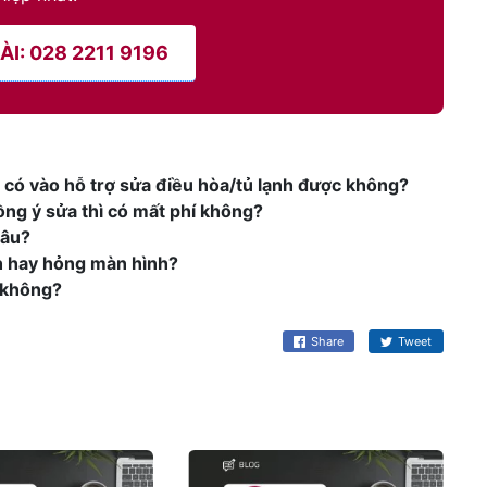
I: 028 2211 9196
 có vào hỗ trợ sửa điều hòa/tủ lạnh được không?
ồng ý sửa thì có mất phí không?
lâu?
ch hay hỏng màn hình?
h không?
Share
Tweet