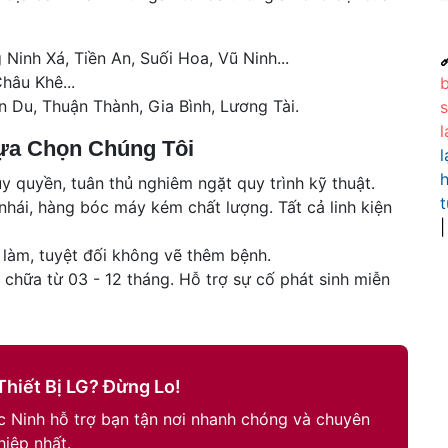
inh Xá, Tiền An, Suối Hoa, Vũ Ninh...

hâu Khê...
 Du, Thuận Thành, Gia Bình, Lương Tài.
s
Lựa Chọn Chúng Tôi
l
h
 quyền, tuân thủ nghiêm ngặt quy trình kỹ thuật.
t
ái, hàng bóc máy kém chất lượng. Tất cả linh kiện
 làm, tuyệt đối không vẽ thêm bệnh.
chữa từ 03 - 12 tháng. Hỗ trợ sự cố phát sinh miễn
Thiết Bị LG? Đừng Lo!
ắc Ninh hỗ trợ bạn tận nơi nhanh chóng và chuyên
hiệp nhất.