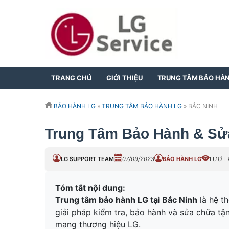
TRANG CHỦ
GIỚI THIỆU
TRUNG TÂM BẢO HÀ
BẢO HÀNH LG
»
TRUNG TÂM BẢO HÀNH LG
»
BẮC NINH
Trung Tâm Bảo Hành & Sử
LG SUPPORT TEAM
07/09/2023
BẢO HÀNH LG
LƯỢT 
Tóm tắt nội dung:
Trung tâm bảo hành LG tại Bắc Ninh
là hệ t
giải pháp kiểm tra, bảo hành và sửa chữa tận
mang thương hiệu LG.