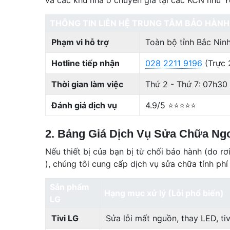
THÔNG TIN LIÊN HỆ TRUNG TÂM BẢO HÀNH
Phạm vi hỗ trợ
Toàn bộ tỉnh Bắc Ninh
Hotline tiếp nhận
028 2211 9196
(Trực 
Thời gian làm việc
Thứ 2 - Thứ 7: 07h30 
Đánh giá dịch vụ
4.9/5 ⭐⭐⭐⭐⭐
2. Bảng Giá Dịch Vụ Sửa Chữa Ng
Nếu thiết bị của bạn bị từ chối bảo hành (do r
), chúng tôi cung cấp dịch vụ sửa chữa tính phí
Sản phẩm
Hạng mục xử lý (Lỗi phổ biến)
LG
Tivi LG
Sửa lỗi mất nguồn, thay LED, tiv