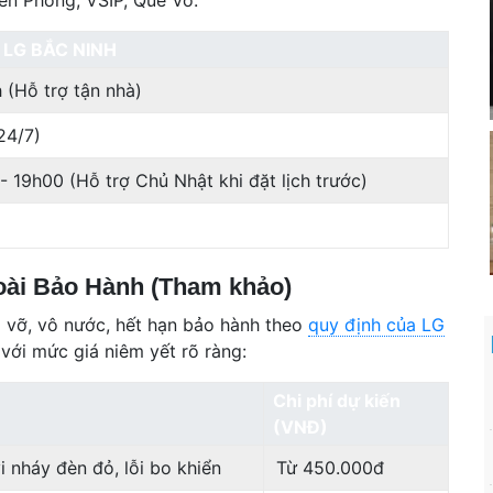
 LG BẮC NINH
 (Hỗ trợ tận nhà)
24/7)
- 19h00 (Hỗ trợ Chủ Nhật khi đặt lịch trước)
oài Bảo Hành (Tham khảo)
ơi vỡ, vô nước, hết hạn bảo hành theo
quy định của LG
 với mức giá niêm yết rõ ràng:
Chi phí dự kiến
(VNĐ)
i nháy đèn đỏ, lỗi bo khiển
Từ 450.000đ