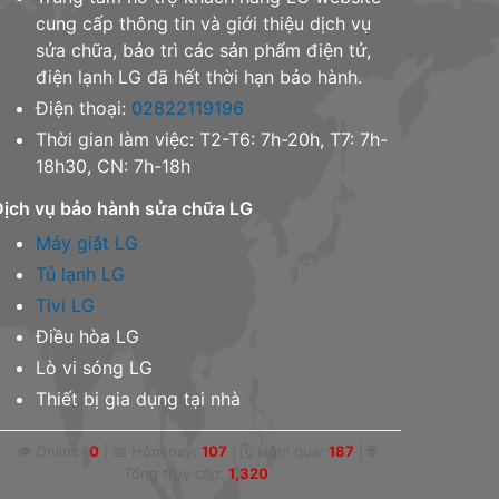
cung cấp thông tin và giới thiệu dịch vụ
sửa chữa, bảo trì các sản phẩm điện tử,
điện lạnh LG đã hết thời hạn bảo hành.
Điện thoại:
02822119196
Thời gian làm việc: T2-T6: 7h-20h, T7: 7h-
18h30, CN: 7h-18h
Dịch vụ bảo hành sửa chữa LG
Máy giặt LG
Tủ lạnh LG
Tivi LG
Điều hòa LG
Lò vi sóng LG
Thiết bị gia dụng tại nhà
👁 Online:
0
|
📅 Hôm nay:
107
|
🗓 Hôm qua:
187
|
🌐
Tổng truy cập:
1,320