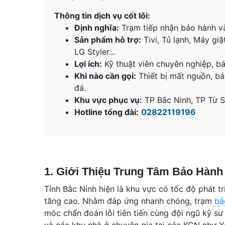
Thông tin dịch vụ cốt lõi:
Định nghĩa:
Trạm tiếp nhận bảo hành và 
Sản phẩm hỗ trợ:
Tivi, Tủ lạnh, Máy gi
LG Styler...
Lợi ích:
Kỹ thuật viên chuyên nghiệp, bá
Khi nào cần gọi:
Thiết bị mất nguồn, bá
đá.
Khu vực phục vụ:
TP Bắc Ninh, TP Từ S
Hotline tổng đài:
02822119196
1. Giới Thiệu Trung Tâm Bảo Hành
Tỉnh Bắc Ninh hiện là khu vực có tốc độ phát t
tăng cao. Nhằm đáp ứng nhanh chóng, trạm
bả
móc chẩn đoán lỗi tiên tiến cùng đội ngũ kỹ s
và các khu nhà ở chuyên gia tại các KCN như Y