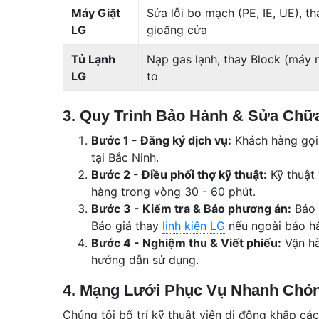
Máy Giặt
Sửa lỗi bo mạch (PE, IE, UE), t
LG
gioăng cửa
Tủ Lạnh
Nạp gas lạnh, thay Block (máy n
LG
to
3. Quy Trình Bảo Hành & Sửa Chữ
Bước 1 - Đăng ký dịch vụ:
Khách hàng gọi 
tại Bắc Ninh.
Bước 2 - Điều phối thợ kỹ thuật:
Kỹ thuật 
hàng trong vòng 30 - 60 phút.
Bước 3 - Kiểm tra & Báo phương án:
Báo 
Báo giá thay
linh kiện LG
nếu ngoài bảo h
Bước 4 - Nghiệm thu & Viết phiếu:
Vận hà
hướng dẫn sử dụng.
4. Mạng Lưới Phục Vụ Nhanh Chón
Chúng tôi bố trí kỹ thuật viên di động khắp các