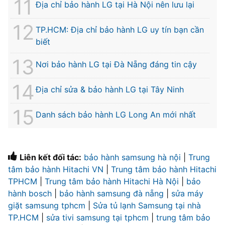
Địa chỉ bảo hành LG tại Hà Nội nên lưu lại
TP.HCM: Địa chỉ bảo hành LG uy tín bạn cần
biết
Nơi bảo hành LG tại Đà Nẵng đáng tin cậy
Địa chỉ sửa & bảo hành LG tại Tây Ninh
Danh sách bảo hành LG Long An mới nhất
Liên kết đối tác:
bảo hành samsung hà nội
|
Trung
tâm bảo hành Hitachi VN
|
Trung tâm bảo hành Hitachi
TPHCM
|
Trung tâm bảo hành Hitachi Hà Nội
|
bảo
hành bosch
|
bảo hành samsung đà nẵng
|
sửa máy
giặt samsung tphcm
|
Sửa tủ lạnh Samsung tại nhà
TP.HCM
|
sửa tivi samsung tại tphcm
|
trung tâm bảo