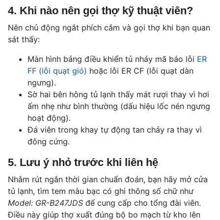
4. Khi nào nên gọi thợ kỹ thuật viên?
Nên chủ động ngắt phích cắm và gọi thợ khi bạn quan
sát thấy:
Màn hình bảng điều khiển tủ nháy mã báo lỗi
ER
FF (lỗi quạt gió)
hoặc lỗi ER CF (lỗi quạt dàn
ngưng).
Sờ hai bên hông tủ lạnh thấy mát rượi thay vì hơi
ấm nhẹ như bình thường (dấu hiệu lốc nén ngưng
hoạt động).
Đá viên trong khay tự động tan chảy ra thay vì
đông cứng.
5. Lưu ý nhỏ trước khi liên hệ
Nhằm rút ngắn thời gian chuẩn đoán, bạn hãy mở cửa
tủ lạnh, tìm tem màu bạc có ghi thông số chữ như
Model: GR-B247JDS
để cung cấp cho tổng đài viên.
Điều này giúp thợ xuất đúng bộ bo mạch từ kho lên