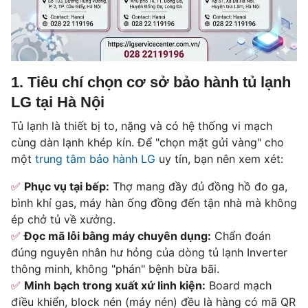
1. Tiêu chí chọn cơ sở bảo hành tủ lạnh
LG tại Hà Nội
Tủ lạnh là thiết bị to, nặng và có hệ thống vi mạch
cùng dàn lạnh khép kín. Để "chọn mặt gửi vàng" cho
một
trung tâm bảo hành LG
uy tín, bạn nên xem xét:
Phục vụ tại bếp:
Thợ mang đầy đủ đồng hồ đo ga,
bình khí gas, máy hàn ống đồng đến tận nhà mà không
ép chở tủ về xưởng.
Đọc mã lỗi bằng máy chuyên dụng:
Chẩn đoán
đúng nguyên nhân hư hỏng của dòng tủ lạnh Inverter
thông minh, không "phán" bệnh bừa bãi.
Minh bạch trong xuất xứ linh kiện:
Board mạch
điều khiển, block nén (máy nén) đều là hàng có mã QR