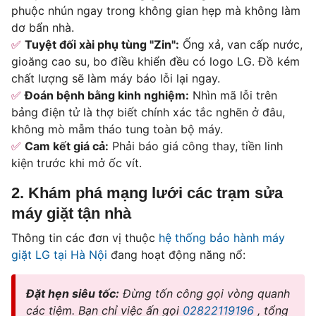
phuộc nhún ngay trong không gian hẹp mà không làm
dơ bẩn nhà.
Tuyệt đối xài phụ tùng "Zin":
Ống xả, van cấp nước,
gioăng cao su, bo điều khiển đều có logo LG. Đồ kém
chất lượng sẽ làm máy báo lỗi lại ngay.
Đoán bệnh bằng kinh nghiệm:
Nhìn mã lỗi trên
bảng điện tử là thợ biết chính xác tắc nghẽn ở đâu,
không mò mẫm tháo tung toàn bộ máy.
Cam kết giá cả:
Phải báo giá công thay, tiền linh
kiện trước khi mở ốc vít.
2. Khám phá mạng lưới các trạm sửa
máy giặt tận nhà
Thông tin các đơn vị thuộc
hệ thống bảo hành máy
giặt LG tại Hà Nội
đang hoạt động năng nổ:
Đặt hẹn siêu tốc:
Đừng tốn công gọi vòng quanh
các tiệm. Bạn chỉ việc ấn gọi
02822119196
, tổng