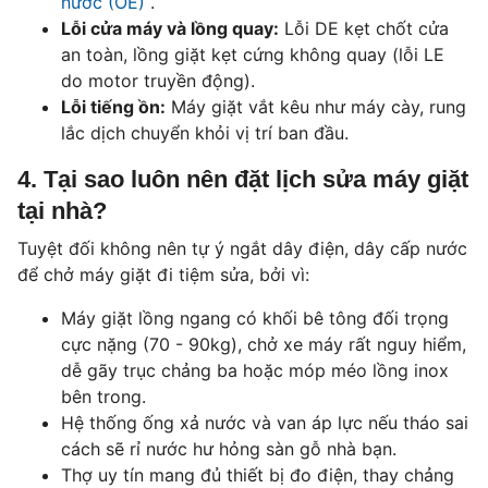
nước (OE)
.
Lỗi cửa máy và lồng quay:
Lỗi DE kẹt chốt cửa
an toàn, lồng giặt kẹt cứng không quay (lỗi LE
do motor truyền động).
Lỗi tiếng ồn:
Máy giặt vắt kêu như máy cày, rung
lắc dịch chuyển khỏi vị trí ban đầu.
4. Tại sao luôn nên đặt lịch sửa máy giặt
tại nhà?
Tuyệt đối không nên tự ý ngắt dây điện, dây cấp nước
để chở máy giặt đi tiệm sửa, bởi vì:
Máy giặt lồng ngang có khối bê tông đối trọng
cực nặng (70 - 90kg), chở xe máy rất nguy hiểm,
dễ gãy trục chảng ba hoặc móp méo lồng inox
bên trong.
Hệ thống ống xả nước và van áp lực nếu tháo sai
cách sẽ rỉ nước hư hỏng sàn gỗ nhà bạn.
Thợ uy tín mang đủ thiết bị đo điện, thay chảng