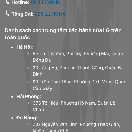
Hotline:
08 18009616
Tổng Đài:
028 22119196
Danh sách các trung tâm bảo hành của LG trên
toàn quốc
Hà Nội:
9 Đào Duy Anh, Phường Phương Mai, Quận
Đống Đa
23 Láng Hạ, Phường Thành Công, Quận Ba
Đình
93 Trần Thái Tông, Phường Dịch Vọng, Quận
Cầu Giấy
Hải Phòng:
376 Tô Hiệu, Phường Hồ Nam, Quận Lê
Chân
Đà Nẵng:
202 Nguyễn Văn Linh, Phường Thạc Gián,
Quận Thanh Khê